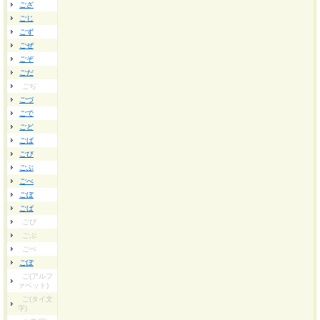
ござ
ごじ
ごず
ごぜ
ごぞ
ごだ
ごぢ
ごづ
ごで
ごど
ごば
ごび
ごぶ
ごべ
ごぼ
ごぱ
ごぴ
ごぷ
ごぺ
ごぽ
ご(アルフ
ァベット)
ご(タイ文
字)