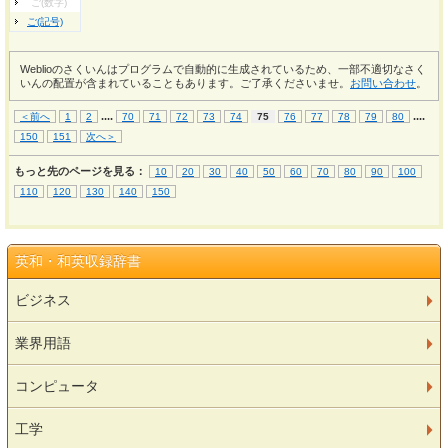
ご(数字)
ご(記号)
Weblioのさくいんはプログラムで自動的に生成されているため、一部不適切なさく
いんの配置が含まれていることもあります。ご了承くださいませ。
お問い合わせ
。
...
.
...
.
＜前へ
1
2
70
71
72
73
74
75
76
77
78
79
80
150
151
次へ＞
もっと先のページを見る：
10
20
30
40
50
60
70
80
90
100
110
120
130
140
150
英和・和英収録辞書
ビジネス
業界用語
コンピュータ
工学