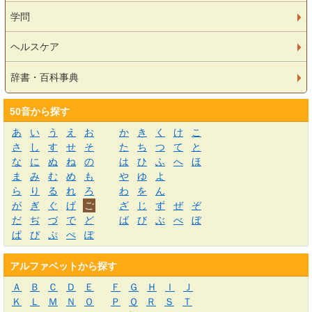
学問
ヘルスケア
辞書・百科事典
50音から探す
あ
い
う
え
お
か
き
く
け
こ
さ
し
す
せ
そ
た
ち
つ
て
と
な
に
ぬ
ね
の
は
ひ
ふ
へ
ほ
ま
み
む
め
も
や
ゆ
よ
ら
り
る
れ
ろ
わ
を
ん
が
ぎ
ぐ
げ
ご
ざ
じ
ず
ぜ
ぞ
だ
ぢ
づ
で
ど
ば
び
ぶ
べ
ぼ
ぱ
ぴ
ぷ
ぺ
ぽ
アルファベットから探す
Ａ
Ｂ
Ｃ
Ｄ
Ｅ
Ｆ
Ｇ
Ｈ
Ｉ
Ｊ
Ｋ
Ｌ
Ｍ
Ｎ
Ｏ
Ｐ
Ｑ
Ｒ
Ｓ
Ｔ