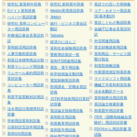
研究社 新英和中辞典
研究社 新和英中辞典
英語での言い方用例集
Eゲイト英和辞典
Weblio実用英語辞典
コア・セオリー英語表
現(基本動詞)
ハイパー英語辞書
JMdict
英語ことわざ教訓辞典
研究社 英和コンピュー
旅行・ビジネス英会話
ター用語辞典
翻訳
金融庁記者会見英語対
訳
外務省記者会見英語対
Tatoeba
訳
外交関連用語集
経済のにほんご
英和経済用語辞典
英文財務諸表用語集
英和生命保険用語辞典
人事労務和英辞典
英和商品・サービス国
警察用語英訳一覧
際分類名
和英日本標準商品分類
英和ITS関連用語集
和英防衛略語集
和英マシニング用語集
電気・電子用語集
作業環境測定和英辞典
ラムサール条約用語和
科学技術論文動詞集
英対訳集
マイクロソフト用語集
電気制御英語辞典
コンピューター用語辞
機械工学英和和英辞典
部局課名・官職名英訳
典
法令名翻訳データ
辞典
和英宇宙実験対訳用語
英和独禁法用語辞典
JST科学技術用語日英対
集
訳辞書
英語論文検索辞書
法令用語日英標準対訳
英語論文投稿用語集
和英図学用語辞書
辞書
英和防災用語集
ITER（国際熱核融合実
学術用語英和対訳集
験炉）用語対訳辞書
和英教育用語辞典
日英対訳言語学用語集
PDQ®がん用語辞書 英
英和医学用語集
英和GIS用語集
語版
眼科専門用語辞書