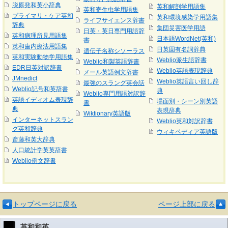
脱原発和英小辞典
英和解剖学用語集
英和寄生虫学用語集
プライマリ・ケア英和
英和環境感染学用語集
ライフサイエンス辞書
辞典
集団災害医学用語
日英・英日専門用語辞
英和病理所見用語集
日本語WordNet(英和)
書
英和歯内療法用語集
日英固有名詞辞典
遺伝子名称シソーラス
英和実験動物学用語集
Weblio派生語辞書
Weblio和製英語辞書
EDR日英対訳辞書
Weblio英語表現辞典
メール英語例文辞書
JMnedict
Weblio英語言い回し辞
最強のスラング英会話
Weblio記号和英辞書
典
Weblio専門用語対訳辞
英語イディオム表現辞
場面別・シーン別英語
書
典
表現辞典
Wiktionary英語版
インターネットスラン
Weblio英和対訳辞書
グ英和辞典
ウィキペディア英語版
斎藤和英大辞典
人口統計学英英辞書
Weblio例文辞書
トップページに戻る
ページ上部に戻る
英和和英