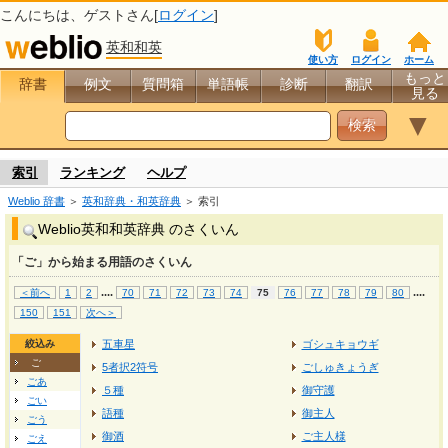
こんにちは、
ゲスト
さん[
ログイン
]
英和和英
使い方
ログイン
ホーム
もっと
辞書
例文
質問箱
単語帳
診断
翻訳
見る
▼
索引
ランキング
ヘルプ
Weblio 辞書
＞
英和辞典・和英辞典
＞ 索引
Weblio英和和英辞典 のさくいん
「ご」から始まる用語のさくいん
...
.
...
.
＜前へ
1
2
70
71
72
73
74
75
76
77
78
79
80
150
151
次へ＞
絞込み
五車星
ゴシュキョウギ
ご
5者択2符号
ごしゅきょうぎ
ごあ
５種
御守護
ごい
語種
御主人
ごう
御酒
ご主人様
ごえ