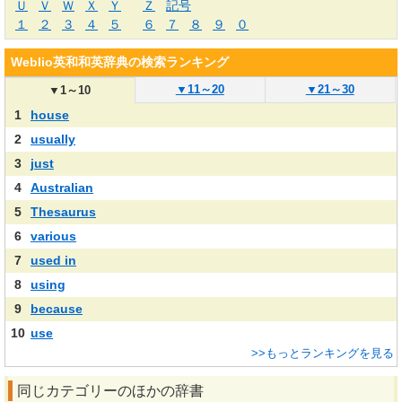
Ｕ
Ｖ
Ｗ
Ｘ
Ｙ
Ｚ
記号
１
２
３
４
５
６
７
８
９
０
Weblio英和和英辞典の検索ランキング
▼
11～20
▼
21～30
▼
1～10
1
house
2
usually
3
just
4
Australian
5
Thesaurus
6
various
7
used in
8
using
9
because
10
use
>>もっとランキングを見る
同じカテゴリーのほかの辞書