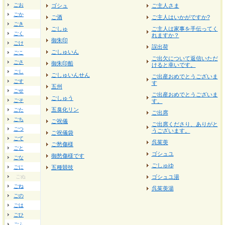
ごお
ゴシュ
ご主人さま
ごか
ご酒
ご主人はいかがですか?
ごき
ごしゅ
ご主人は家事を手伝ってく
ごく
れますか？
御朱印
ごけ
誤出荷
ごしゅいん
ごこ
ご出欠について返信いただ
ごさ
御朱印船
けると幸いです。
ごし
ごしゅいんせん
ご出産おめでとうございま
ごす
す
五州
ごせ
ご出産おめでとうございま
ごしゅう
ごそ
す。
五臭化リン
ごた
ご出席
ごち
ご祝儀
ご出席くださり、ありがと
ごつ
うございます。
ご祝儀袋
ごて
呉茱萸
ご愁傷様
ごと
ゴシュユ
御愁傷様です
ごな
ごしゅゆ
ごに
五種競技
ごぬ
ゴシュユ湯
ごね
呉茱萸湯
ごの
ごは
ごひ
ごふ