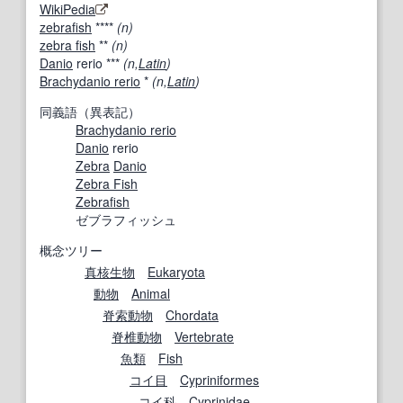
WikiPedia
zebrafish
****
(n)
zebra fish
**
(n)
Danio
rerio ***
(n,
Latin
)
Brachydanio rerio
*
(n,
Latin
)
同義語（異表記）
Brachydanio rerio
Danio
rerio
Zebra
Danio
Zebra Fish
Zebrafish
ゼブラフィッシュ
概念ツリー
真核生物
Eukaryota
動物
Animal
脊索動物
Chordata
脊椎動物
Vertebrate
魚類
Fish
コイ目
Cypriniformes
コイ科
Cyprinidae