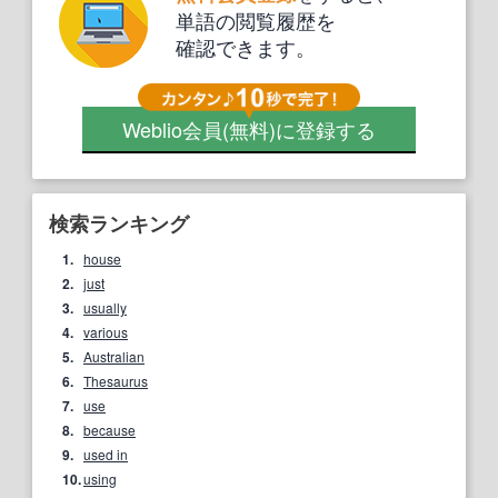
単語の閲覧履歴を
確認できます。
Weblio会員
(無料)
に登録する
検索ランキング
1.
house
2.
just
3.
usually
4.
various
5.
Australian
6.
Thesaurus
7.
use
8.
because
9.
used in
10.
using