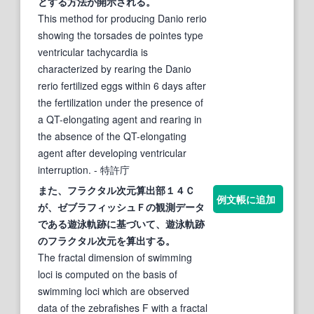
とする方法が開示される。
This method for producing Danio rerio
showing the torsades de pointes type
ventricular tachycardia is
characterized by rearing the Danio
rerio fertilized eggs within 6 days after
the fertilization under the presence of
a QT-elongating agent and rearing in
the absence of the QT-elongating
agent after developing ventricular
interruption.
- 特許庁
また、フラクタル次元算出部１４Ｃ
例文帳に追加
が、
ゼブラフィッシュ
Ｆの観測データ
である遊泳軌跡に基づいて、遊泳軌跡
のフラクタル次元を算出する。
The fractal dimension of swimming
loci is computed on the basis of
swimming loci which are observed
data of the zebrafishes F with a fractal