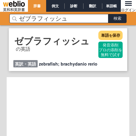
辞書
例文
診断
翻訳
単語帳
英和和英辞書
ログイン
単語
保存
を
ゼブラフィッシュ
発音添削
の英語
プロの添削を
無料で試す
英訳・英語
zebrafish; brachydanio rerio