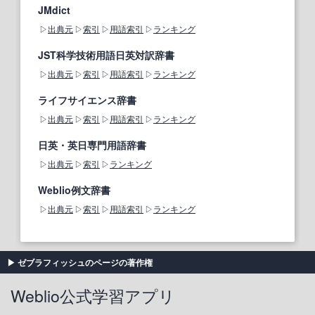
JMdict
出典元
索引
用語索引
ランキング
JST科学技術用語日英対訳辞書
出典元
索引
用語索引
ランキング
ライフサイエンス辞書
出典元
索引
用語索引
ランキング
日英・英日専門用語辞書
出典元
索引
ランキング
Weblio例文辞書
出典元
索引
用語索引
ランキング
ゼブラフィッシュのページの著作権
Weblio公式学習アプリ