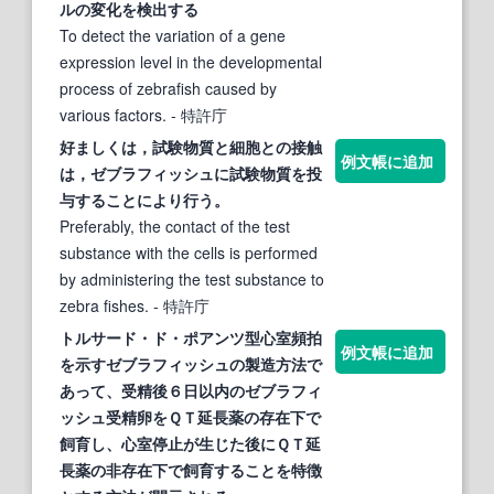
ルの変化を検出する
To detect the variation of a gene
expression level in the developmental
process of zebrafish caused by
various factors.
- 特許庁
好ましくは，試験物質と細胞との接触
例文帳に追加
は，
ゼブラフィッシュ
に試験物質を投
与することにより行う。
Preferably, the contact of the test
substance with the cells is performed
by administering the test substance to
zebra fishes.
- 特許庁
トルサード・ド・ポアンツ型心室頻拍
例文帳に追加
を示す
ゼブラフィッシュ
の製造方法で
あって、受精後６日以内の
ゼブラフィ
ッシュ
受精卵をＱＴ延長薬の存在下で
飼育し、心室停止が生じた後にＱＴ延
長薬の非存在下で飼育することを特徴