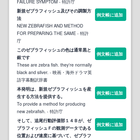
FAILURE SYMPTOM
- 特許庁
新規
ゼブラフィッシュ
及びその調製方
例文帳に追加
法
NEW ZEBRAFISH AND METHOD
FOR PREPARING THE SAME
- 特許
庁
この
ゼブラフィッシュ
の色は通常黒と
例文帳に追加
銀です
These are zebra fish. they're normally
black and silver.
- 映画・海外ドラマ英
語字幕翻訳辞書
本発明は、新規
ゼブラフィッシュ
を産
例文帳に追加
生する方法を提供する。
To provide a method for producing
new zebrafish.
- 特許庁
そして、追尾行動評価部１４Ｂが、
ゼ
例文帳に追加
ブラフィッシュ
Ｆの観測データである
位置および速度に基づいて、
ゼブラフ