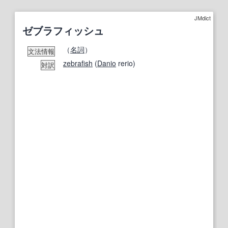
JMdict
ゼブラフィッシュ
（
名詞
）
文法情報
zebrafish
(
Danio
rerio)
対訳