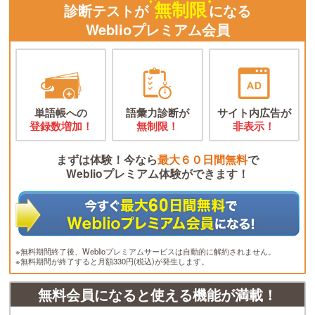
無制限
診断テストが
になる
Weblioプレミアム会員
単語帳への
語彙力診断が
サイト内広告が
登録数増加！
無制限！
非表示！
まずは体験！今なら
最大６０日間無料
で
Weblioプレミアム体験ができます！
※無料期間終了後、Weblioプレミアムサービスは自動的に解約されません。
※無料期間が終了すると月額330円(税込)が発生します。
無料会員になると使える機能が満載！