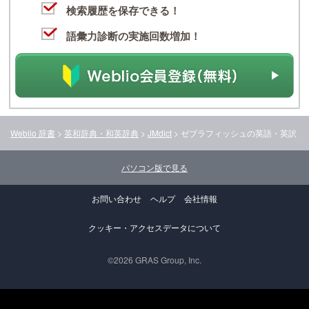
検索履歴を保存できる！
語彙力診断の実施回数増加！
Weblio 辞書
>
英和辞典・和英辞典
>
JMdict
>
ゼブラフィッシュ
の英語・英訳
パソコン版で見る
お問い合わせ
ヘルプ
会社情報
クッキー・アクセスデータについて
©2026 GRAS Group, Inc.