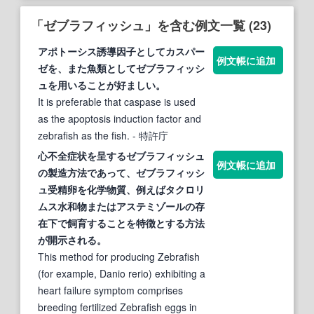
「ゼブラフィッシュ」を含む例文一覧 (23)
アポトーシス誘導因子としてカスパー
例文帳に追加
ゼを、また魚類として
ゼブラフィッシ
ュ
を用いることが好ましい。
It is preferable that caspase is used
as the apoptosis induction factor and
zebrafish as the fish.
- 特許庁
心不全症状を呈する
ゼブラフィッシュ
例文帳に追加
の製造方法であって、
ゼブラフィッシ
ュ
受精卵を化学物質、例えばタクロリ
ムス水和物またはアステミゾールの存
在下で飼育することを特徴とする方法
が開示される。
This method for producing Zebrafish
(for example, Danio rerio) exhibiting a
heart failure symptom comprises
breeding fertilized Zebrafish eggs in