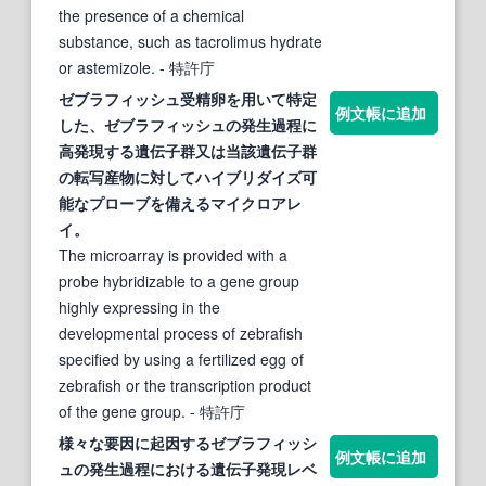
the presence of a chemical
substance, such as tacrolimus hydrate
or astemizole.
- 特許庁
ゼブラフィッシュ
受精卵を用いて特定
例文帳に追加
した、
ゼブラフィッシュ
の発生過程に
高発現する遺伝子群又は当該遺伝子群
の転写産物に対してハイブリダイズ可
能なプローブを備えるマイクロアレ
イ。
The microarray is provided with a
probe hybridizable to a gene group
highly expressing in the
developmental process of zebrafish
specified by using a fertilized egg of
zebrafish or the transcription product
of the gene group.
- 特許庁
様々な要因に起因する
ゼブラフィッシ
例文帳に追加
ュ
の発生過程における遺伝子発現レベ