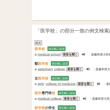
「医学校」の部分一致の例文検索
例文
医学校
例文帳に追加
a
medical school
発音を聞く
- 斎藤和英大辞
獣
医学校
例文帳に追加
a
veterinary
college
発音を聞く
- 斎藤和英
女
医学校
例文帳に追加
a
girls
'
college of medicine
発音を聞く
- 
医学
専門学
校
例文帳に追加
a
medical college
発音を聞く
- 斎藤和英大
医学校
の学生
例文帳に追加