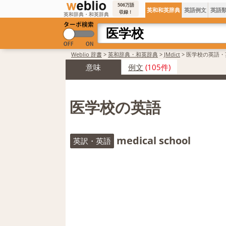
506万語
英和和英辞典
英語例文
英語
収録！
英和辞典・和英辞典
Weblio 辞書
>
英和辞典・和英辞典
>
JMdict
>
医学校の英語・
意味
例文
(105件)
医学校の英語
medical school
英訳・英語