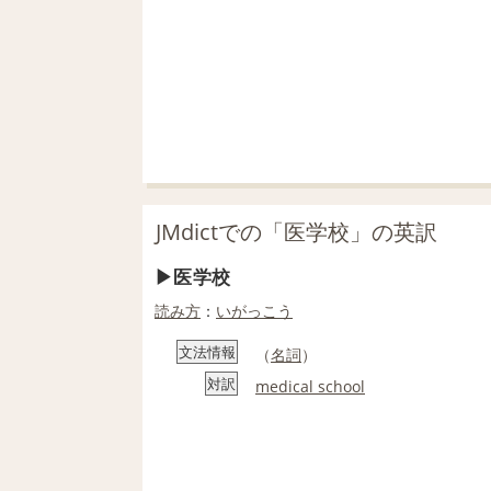
JMdictでの「医学校」の英訳
医学校
読み方
：
いがっこう
文法情報
（
名詞
）
対訳
medical school