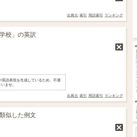
出典元
索引
用語索引
ランキング
医学校」の英訳
味や英語表現を生成しているため、不適
さいませ。
出典元
索引
用語索引
ランキング
に類似した例文