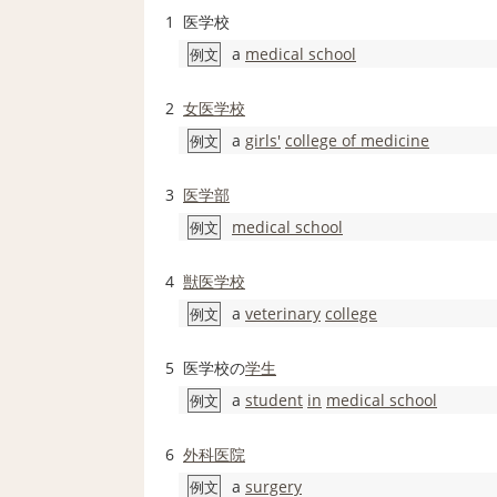
1
医学校
a
medical school
例文
2
女医
学校
a
girls'
college of medicine
例文
3
医学部
medical school
例文
4
獣医学
校
a
veterinary
college
例文
5
医学校の
学生
a
student
in
medical school
例文
6
外科医
院
a
surgery
例文