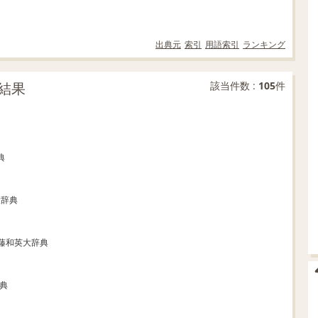
出典元
索引
用語索引
ランキング
結果
該当件数 :
105
件
典
大辞典
斎藤和英大辞典
辞典