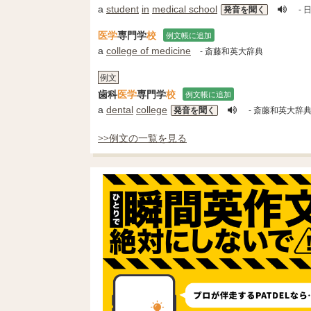
a
student
in
medical school
発音を聞く
- 
医学
専門学
校
例文帳に追加
a
college of medicine
- 斎藤和英大辞典
例文
歯科
医学
専門学
校
例文帳に追加
a
dental
college
発音を聞く
- 斎藤和英大辞
>>例文の一覧を見る