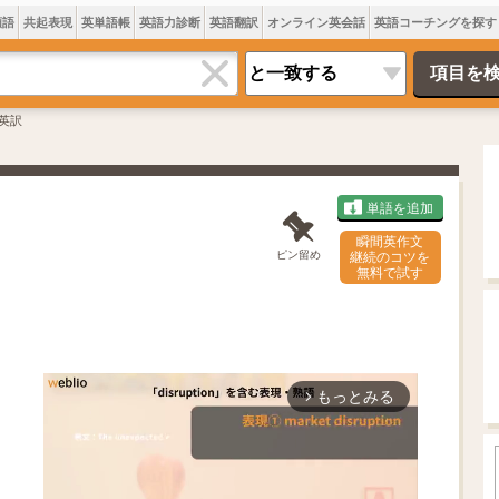
類語
共起表現
英単語帳
英語力診断
英語翻訳
オンライン英会話
英語コーチングを探す
英訳
単語を追加
瞬間英作文
ピン留め
継続のコツを
無料で試す
もっとみる
arrow_forward_ios