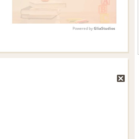
Powered by 
GliaStudios
M
u
t
e