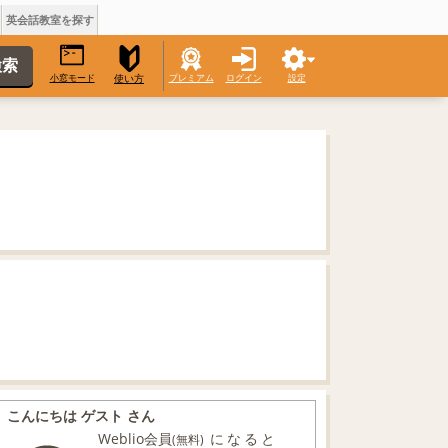
英会話教室を探す
小窓モード
プレミアム
ログイン
設定
使い方
こんにちは ゲスト さん
Weblio会員
になると
(無料)