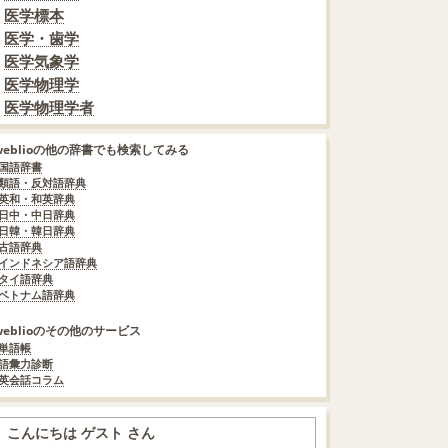
医学標本
医学・歯学
医学気象学
医学物理学
医学物理学者
weblioの他の辞書でも検索してみる
国語辞書
類語・反対語辞典
英和・和英辞典
日中・中日辞典
日韓・韓日辞典
古語辞典
インドネシア語辞典
タイ語辞典
ベトナム語辞典
weblioのその他のサービス
単語帳
語彙力診断
英会話コラム
こんにちは ゲスト さん