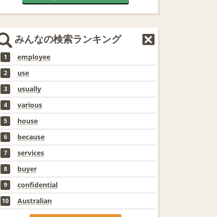
みんなの検索ランキング
employee
1
use
2
usually
3
various
4
house
5
because
6
services
7
buyer
8
confidential
9
Australian
10