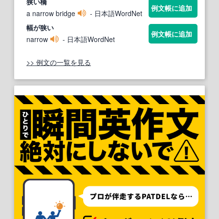
狭
い橋
例文帳に追加
a narrow bridge
- 日本語WordNet
幅が
狭
い
例文帳に追加
narrow
- 日本語WordNet
>> 例文の一覧を見る