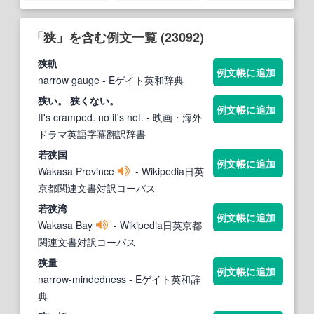
「狭」を含む例文一覧 (23092)
狭
軌
例文帳に追加
narrow gauge
- Eゲイト英和辞典
狭
い。
狭
くない。
例文帳に追加
It's cramped. no it's not.
- 映画・海外
ドラマ英語字幕翻訳辞書
若
狭
国
例文帳に追加
Wakasa Province
- Wikipedia日英
京都関連文書対訳コーパス
若
狭
湾
例文帳に追加
Wakasa Bay
- Wikipedia日英京都
関連文書対訳コーパス
狭
量
例文帳に追加
narrow‐mindedness
- Eゲイト英和辞
典