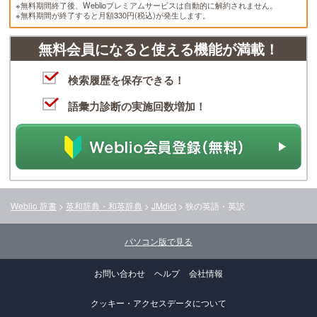
※無料期間終了後、Weblioプレミアムサービスは自動的に解約されません。
※無料期間が終了すると月額330円(税込)が発生します。
無料会員になると使える機能が満載！
検索履歴を保存できる！
語彙力診断の実施回数増加！
Weblio 辞書
>
英和辞典・和英辞典
>
JMdict
>
狭
の英語・英訳
パソコン版で見る
お問い合わせ
ヘルプ
会社情報
クッキー・アクセスデータについて