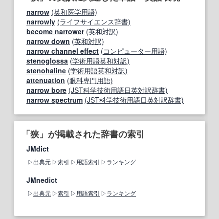
narrow
(英和医学用語)
narrowly
(ライフサイエンス辞書)
become narrower
(英和対訳)
narrow down
(英和対訳)
narrow channel effect
(コンピューター用語)
stenoglossa
(学術用語英和対訳)
stenohaline
(学術用語英和対訳)
attenuation
(眼科専門用語)
narrow bore
(JST科学技術用語日英対訳辞書)
narrow spectrum
(JST科学技術用語日英対訳辞書)
「狭」が掲載された辞書の索引
JMdict
出典元
索引
用語索引
ランキング
JMnedict
出典元
索引
用語索引
ランキング