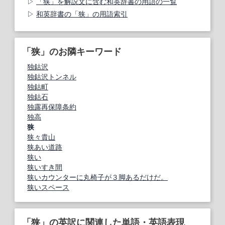
「狭」を解説文に含む和英辞書の用語の一覧
和英辞書の「狭」の用語索引
「狭」のお隣キーワード
独鈷沢
独鈷沢トンネル
独鈷町
独鈷石
独露再保障条約
独高
狭
狭々貴山
狭あい道路
狭い
狭いすき間
狭いカウンターに丸椅子が３脚あるだけだ。
狭いスペース
「狭」の英訳に関連した単語・英語表現