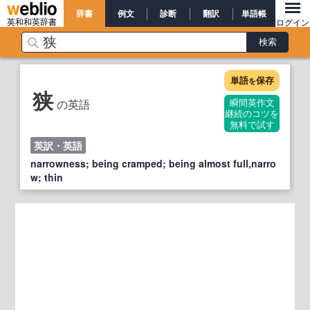
辞書
例文
診断
翻訳
単語帳
英和和英辞書
ログイン
単語
保存
を
狭
の英語
瞬間英作文
継続のコツを
無料で試す
英訳・英語
narrowness; being cramped; being almost full,narro
w; thin