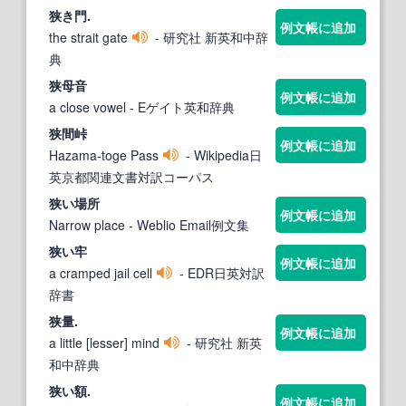
狭
き門.
例文帳に追加
the strait gate
- 研究社 新英和中辞
典
狭
母音
例文帳に追加
a close vowel
- Eゲイト英和辞典
狭
間峠
例文帳に追加
Hazama-toge Pass
- Wikipedia日
英京都関連文書対訳コーパス
狭
い場所
例文帳に追加
Narrow place
- Weblio Email例文集
狭
い牢
例文帳に追加
a cramped jail cell
- EDR日英対訳
辞書
狭
量.
例文帳に追加
a little [lesser] mind
- 研究社 新英
和中辞典
狭
い額.
例文帳に追加