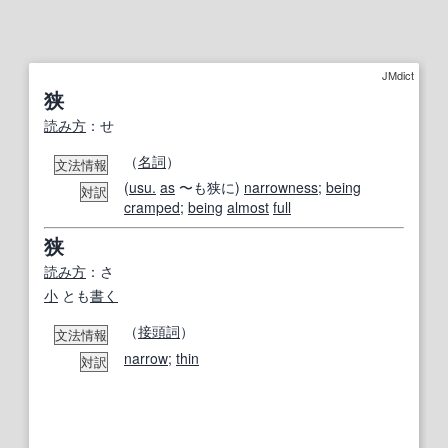
JMdict
狭
読み方
：せ
（
名詞
）
文法情報
(
usu.
as
〜も狭に)
narrowness
;
being
対訳
cramped
;
being
almost
full
狭
読み方
：さ
小
とも
書く
（
接頭
詞
）
文法情報
narrow
;
thin
対訳