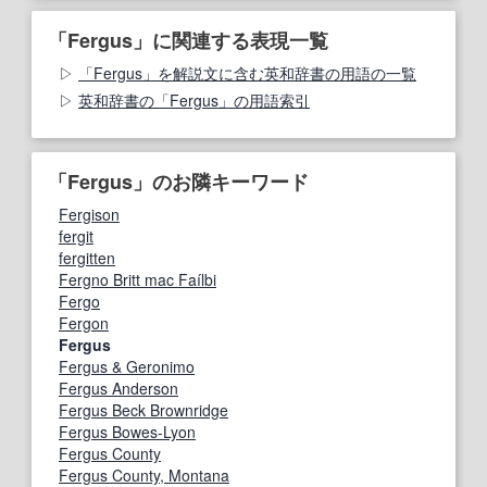
「Fergus」に関連する表現一覧
「Fergus」を解説文に含む英和辞書の用語の一覧
英和辞書の「Fergus」の用語索引
「Fergus」のお隣キーワード
Fergison
fergit
fergitten
Fergno Britt mac Faílbi
Fergo
Fergon
Fergus
Fergus & Geronimo
Fergus Anderson
Fergus Beck Brownridge
Fergus Bowes-Lyon
Fergus County
Fergus County, Montana