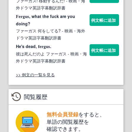
ファーガス! 移動するんだ!
- 映画・海
外ドラマ英語字幕翻訳辞書
, what the fuck are you
Fergus
例文帳に追加
doing?
ファーガス 何をしてる?
- 映画・海外
ドラマ英語字幕翻訳辞書
He's dead,
.
fergus
例文帳に追加
彼は死んだのよ ファーガス
- 映画・海
外ドラマ英語字幕翻訳辞書
>> 例文の一覧を見る
閲覧履歴
をすると、
無料会員登録
単語の閲覧履歴を
確認できます。