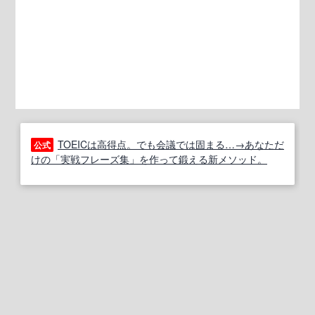
TOEICは高得点。でも会議では固まる…→あなただ
公式
けの「実戦フレーズ集」を作って鍛える新メソッド。