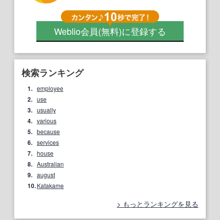
Weblio会員
(無料)
に登録する
検索ランキング
1.
employee
2.
use
3.
usually
4.
various
5.
because
6.
services
7.
house
8.
Australian
9.
august
10.
Katakame
もっとランキングを見る