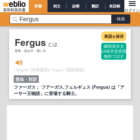
辞書
例文
診断
翻訳
単語帳
英和和英辞書
ログイン
単語
保存
を
Fergus
とは
瞬間英作文
意味・読み方・使い方
LINE学習管理
無料で試す
/
/
(米国英語)
/
/
(英国英語)
ˈfɝgʌs
ˈfɜ:gʌs
意味・対訳
ファーガス； フアーガス,フェルギュス (Fergus) は「ア
ーサー王物語」に登場する騎士。