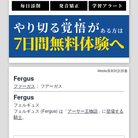
Weblio英和対訳辞書
Fergus
ファーガス
； フアーガス
Fergus
フェルギュス
フェルギュス (Fergus) は「
アーサー王物語
」に
登場する
騎士
。