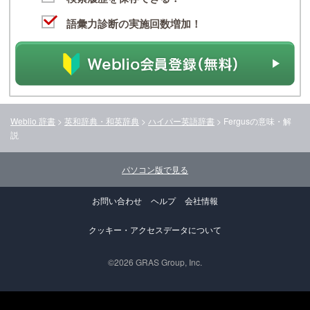
語彙力診断の実施回数増加！
Weblio 辞書
>
英和辞典・和英辞典
>
ハイパー英語辞書
>
Fergus
の意味・解
説
パソコン版で見る
お問い合わせ
ヘルプ
会社情報
クッキー・アクセスデータについて
©2026 GRAS Group, Inc.