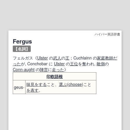
ハイパー英語辞書
Fergus
【名詞】
フェルガス《
Ulster
の
武人
の
王
；Cuchlainn の
家庭教師
だ
った
が, Conchobar に
Ulster
の
王位
を
奪
われ,
敵側
の
Conn-aught
の
陣営
に
走った
》
印欧語
根
味見
をする
こと、
選ぶ
(
choose
)こと
geus-
を表す
。