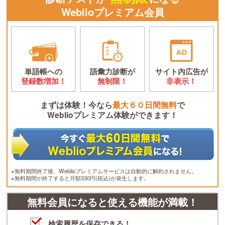
Weblioプレミアム会員
単語帳への
語彙力診断が
サイト内広告が
登録数増加！
無制限！
非表示！
まずは体験！今なら
最大６０日間無料
で
Weblioプレミアム体験ができます！
※無料期間終了後、Weblioプレミアムサービスは自動的に解約されません。
※無料期間が終了すると月額330円(税込)が発生します。
無料会員になると使える機能が満載！
検索履歴を保存できる！