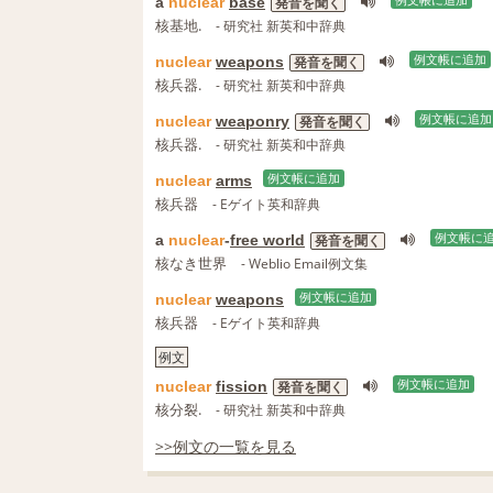
a
nuclear
base
例文帳に追加
発音を聞く
核基地.
- 研究社 新英和中辞典
nuclear
weapons
例文帳に追加
発音を聞く
核兵器.
- 研究社 新英和中辞典
nuclear
weaponry
例文帳に追加
発音を聞く
核兵器.
- 研究社 新英和中辞典
nuclear
arms
例文帳に追加
核兵器
- Eゲイト英和辞典
a
nuclear
-
free world
例文帳に
発音を聞く
核なき世界
- Weblio Email例文集
nuclear
weapons
例文帳に追加
核兵器
- Eゲイト英和辞典
例文
nuclear
fission
例文帳に追加
発音を聞く
核分裂.
- 研究社 新英和中辞典
>>例文の一覧を見る