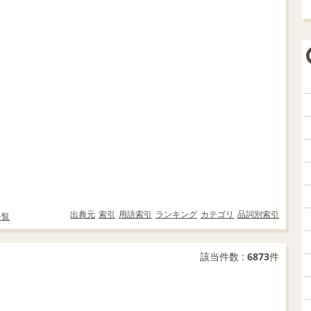
出典元
索引
用語索引
ランキング
カテゴリ
品詞別索引
一覧
該当件数 :
6873
件