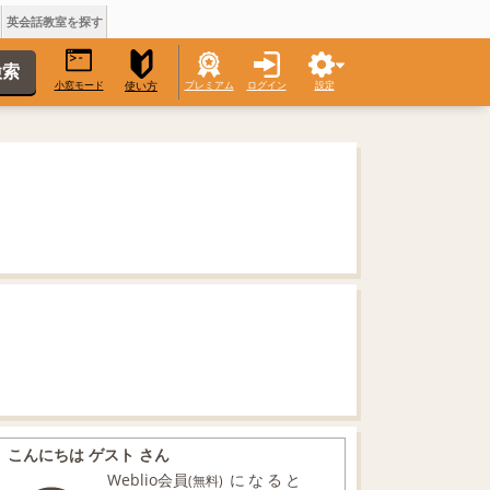
英会話教室を探す
小窓モード
プレミアム
ログイン
設定
使い方
こんにちは ゲスト さん
Weblio会員
になると
(無料)