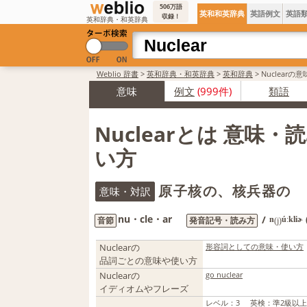
506万語
英和和英辞典
英語例文
英語
収録！
英和辞典・和英辞典
Weblio 辞書
>
英和辞典・和英辞典
>
英和辞典
>
Nuclearの
意味
例文
(999件)
類語
Nuclearとは 意味・
い方
原子核の、核兵器の
意味・対訳
nu・cle・ar
/
音節
発音記号・読み方
n
úːkliɚ
(j)
Nuclearの
形容詞としての意味・使い方
品詞ごとの意味や使い方
Nuclearの
go nuclear
イディオムやフレーズ
レベル
：
3
英検
：
準2級以