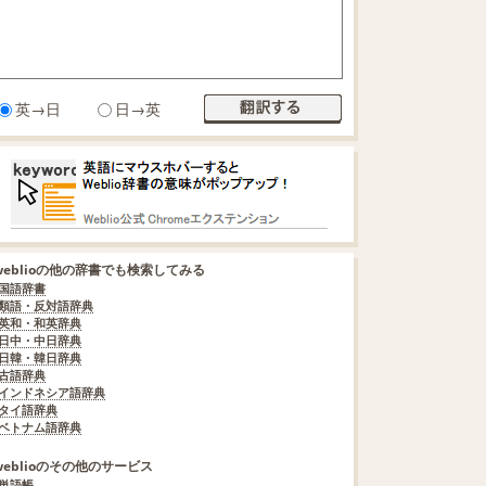
英→日
日→英
weblioの他の辞書でも検索してみる
国語辞書
類語・反対語辞典
英和・和英辞典
日中・中日辞典
日韓・韓日辞典
古語辞典
インドネシア語辞典
タイ語辞典
ベトナム語辞典
weblioのその他のサービス
単語帳