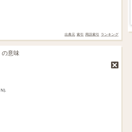
出典元
索引
用語索引
ランキング
」の意味
N).