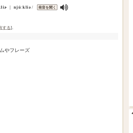
発音を聞く
kliɚ
｜
njúːkliə
/
有する
].
オムやフレーズ