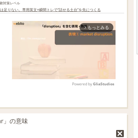
験対策レベル
は足りない。専用英文×瞬間トレで“話せる土台”を先につくる
もっとみる
arrow_forward_ios
Powered by 
GliaStudios
M
u
t
ar」の意味
e