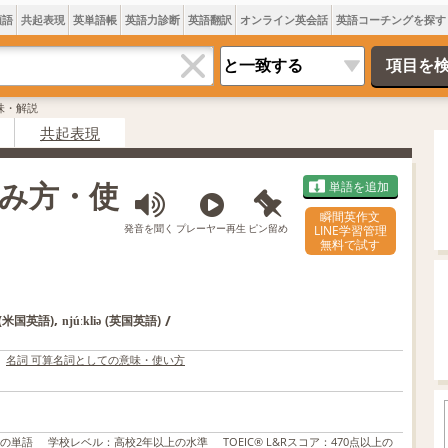
類語
共起表現
英単語帳
英語力診断
英語翻訳
オンライン英会話
英語コーチングを探す
意味・解説
共起表現
読み方・使
単語を追加
瞬間英作文
発音を聞く
プレーヤー再生
ピン留め
LINE学習管理
無料で試す
,
/
(米国英語)
(英国英語)
njúːkliə
名詞 可算名詞としての意味・使い方
上の単語
学校レベル
：
高校2年以上の水準
TOEIC® L&Rスコア
：
470点以上の