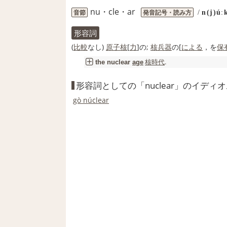
nu・cle・ar
音節
発音記号・読み方
/
n(j)úː
形容詞
(
比較
なし)
原子核
[
力
]の;
核兵器
の[
による
，を
保
核時代
.
the
nuclear
age
形容詞としての「nuclear」のイディ
gò núclear