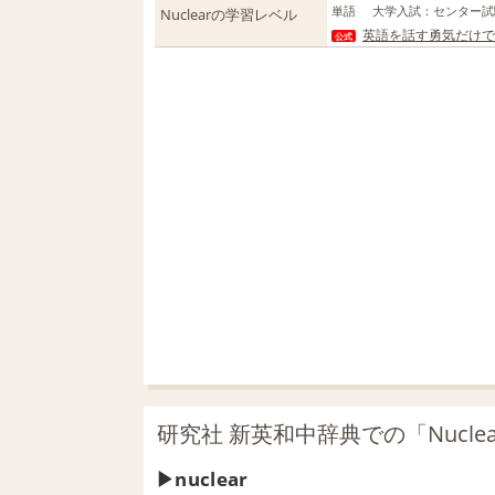
単語
大学入試
：
センター試
Nuclearの学習レベル
英語を話す勇気だけで
公式
研究社 新英和中辞典での「Nucle
nuclear