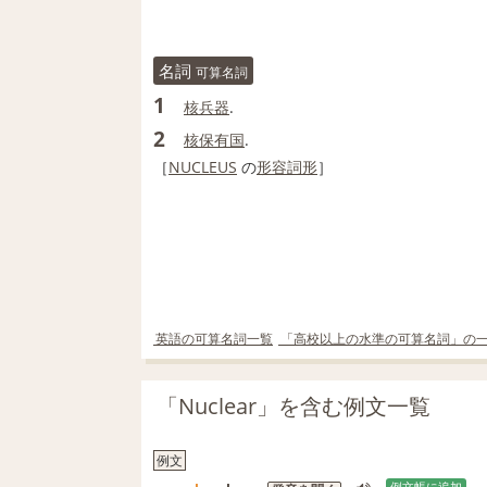
名詞
可算名詞
1
核兵器
.
2
核保有国
.
［
NUCLEUS
の
形容詞
形
］
英語の可算名詞一覧
「高校以上の水準の可算名詞」の
「Nuclear」を含む例文一覧
例文