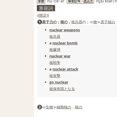
nu･cle･ar
n(j)úːkliər|n
音節
発音記号・
読み方
形容詞
((
限定
))
1
原子力の
；
核の
，
核兵器
の；≪
物
≫
原子核の
nuclear weapons
核兵器
a
nuclear bomb
核爆弾
nuclear war
核戦争
a
nuclear attack
核攻撃
go nuclear
核保有国
となる
2
≪
生物
≫
細胞核の
，
核の