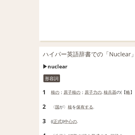
ハイパー英語辞書での「Nuclear
nuclear
形容詞
1
核の
；
原子核の
；
原子力の
,
核兵器
の(【
略
】 
2
〈
国
が〉
核
を
保有する
.
3
((
正式
))
中心の
.