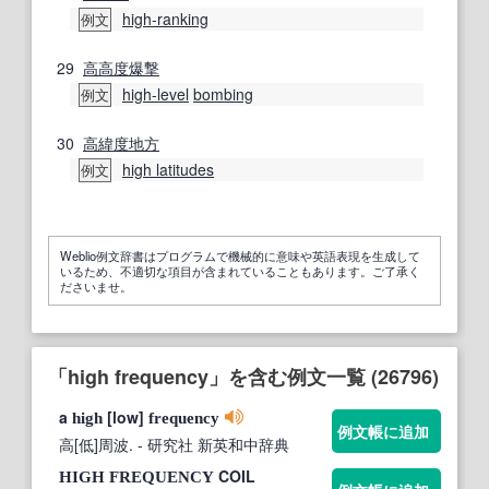
high‐ranking
例文
29
高高度
爆撃
high-level
bombing
例文
30
高緯度
地方
high latitudes
例文
Weblio例文辞書はプログラムで機械的に意味や英語表現を生成して
いるため、不適切な項目が含まれていることもあります。ご了承く
ださいませ。
「high frequency」を含む例文一覧 (26796)
a
[low]
high
frequency
例文帳に追加
高[低]周波.
- 研究社 新英和中辞典
COIL
HIGH
FREQUENCY