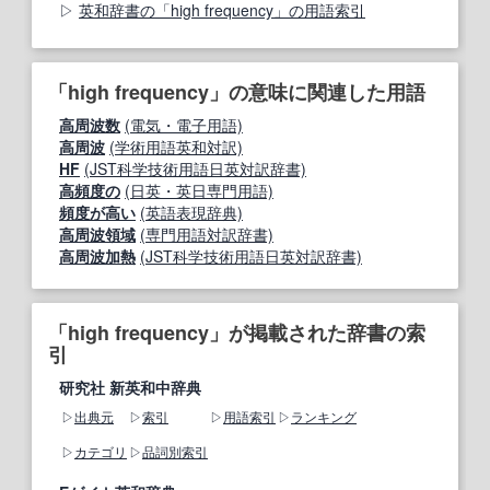
英和辞書の「high frequency」の用語索引
「high frequency」の意味に関連した用語
高周波数
(電気・電子用語)
高周波
(学術用語英和対訳)
HF
(JST科学技術用語日英対訳辞書)
高頻度の
(日英・英日専門用語)
頻度が高い
(英語表現辞典)
高周波領域
(専門用語対訳辞書)
高周波加熱
(JST科学技術用語日英対訳辞書)
「high frequency」が掲載された辞書の索
引
研究社 新英和中辞典
出典元
索引
用語索引
ランキング
カテゴリ
品詞別索引