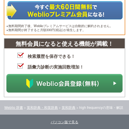
※無料期間終了後、Weblioプレミアムサービスは自動的に解約されません。
※無料期間が終了すると月額330円(税込)が発生します。
無料会員になると使える機能が満載！
検索履歴を保存できる！
語彙力診断の実施回数増加！
Weblio 辞書
>
英和辞典・和英辞典
>
英和辞典
>
high frequency
の意味・解説
パソコン版で見る