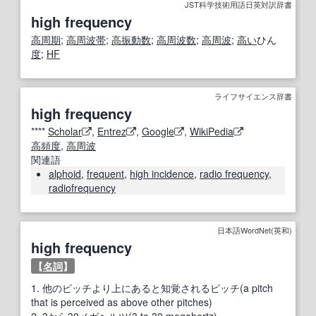
JST科学技術用語日英対訳辞書
high frequency
高
周期
;
高周波
帯
;
高
振動数
;
高周波数
;
高周波
;
高い
ひん
度
;
HF
ライフサイエンス辞書
high frequency
****
Scholar
,
Entrez
,
Google
,
WikiPedia
高頻度
,
高周波
関連語
alphoid
,
frequent
,
high incidence
,
radio frequency
,
radiofrequency
日本語WordNet(英和)
high frequency
【
名詞
】
1.
他のピッチより上にあると知覚されるピッチ(a pitch
that is perceived as above other pitches)
2.
3から30メガヘルツ(3 to 30 megahertz)