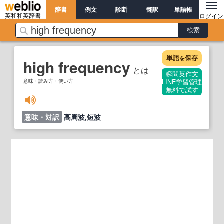
辞書
例文
診断
翻訳
単語帳
英和和英辞書
ログイン
単語
保存
を
high frequency
とは
瞬間英作文
意味・読み方・使い方
LINE学習管理
無料で試す
意味・対訳
高周波,短波