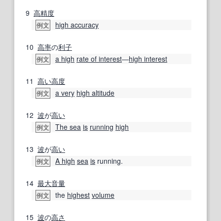
9
高精度
high accuracy
例文
10
高率
の
利子
a high
rate of interest
―
high interest
例文
11
高い
高度
a very
high altitude
例文
12
波
が
高い
The sea
is
running
high
例文
13
波
が
高い
A high
sea
is
running.
例文
14
最大
音量
the
highest
volume
例文
15
波
の
高さ