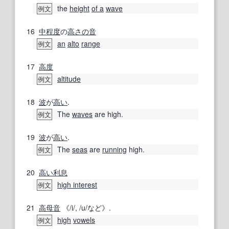
the
height
of a
wave
例文
16
中程度
の
高さの
音
an
alto
range
例文
17
高度
altitude
例文
18
波
が
高い
.
The
waves
are high.
例文
19
波
が
高い
.
The
seas
are
running
high.
例文
20
高い
利息
high interest
例文
21
高
母音
《/i/, /u/など》.
high
vowels
例文