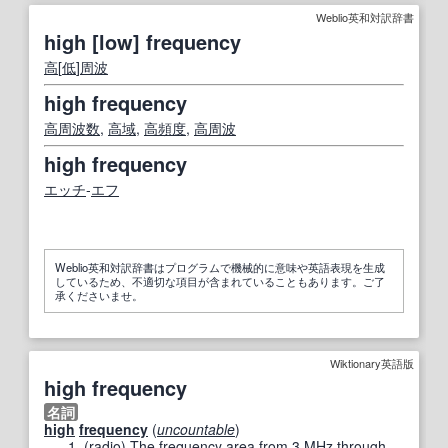
Weblio英和対訳辞書
high [low] frequency
高
[
低
]
周波
high frequency
高周波数
,
高域
,
高頻度
,
高周波
high frequency
エッチ
‐
エフ
Weblio英和対訳辞書はプログラムで機械的に意味や英語表現を生成
しているため、不適切な項目が含まれていることもあります。ご了
承くださいませ。
Wiktionary英語版
high frequency
名詞
high
frequency
(
uncountable
)
(
radio
)
The
frequency
area
from 3
MHz
through