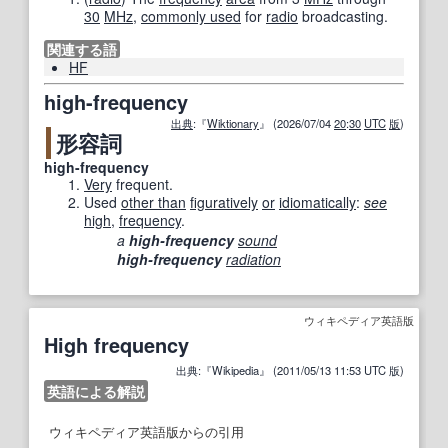
30
MHz
,
commonly used
for
radio
broadcasting.
関連する語
HF
high-frequency
出典
:『
Wiktionary
』 (2026/07/04
20
:
30
UTC
版
)
形容詞
high-frequency
Very
frequent.
Used
other than
figuratively
or
idiomatically
:
see
high
,‎
frequency
.
a
high-frequency
sound
high-frequency
radiation
ウィキペディア英語版
High frequency
出典:『Wikipedia』 (2011/05/13 11:53 UTC 版)
英語による解説
ウィキペディア英語版からの引用