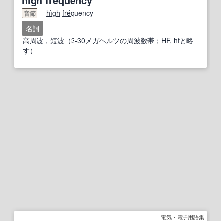
high frequency
hi
gh
fre
́quency
音節
名詞
高周波
，
短波
（3‐
30
メガヘルツ
の
周波数帯
；
HF
,
hf
と
略
す
）
電気・電子用語集