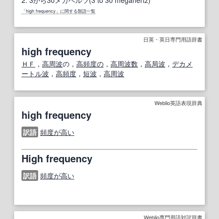
「high frequency」に関する類語一覧
日英・英日専門用語辞書
high frequency
ＨＦ
，
高周波
の，
高頻度の
，
高周波数
，
高
局
波
，
デカメ
ートル
波
，
高頻度
，
短波
，
高周波
Weblio英語表現辞典
high frequency
訳語
頻度が高い
High frequency
訳語
頻度が高い
Weblio専門用語対訳辞書