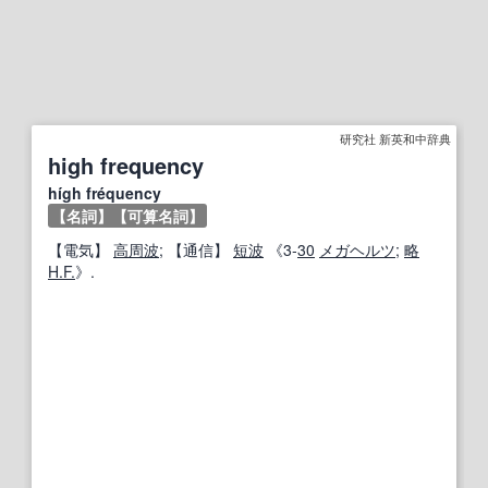
研究社 新英和中辞典
high frequency
hígh fréquency
【名詞】
【可算名詞】
【
電気
】
高周波
;
【通信】
短波
《3‐
30
メガヘルツ
;
略
H.F.
》.