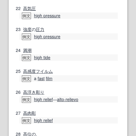
22
高気圧
high pressure
例文
23
強度
の
圧力
high pressure
例文
24
満潮
high tide
例文
25
高感度
フイルム
a
fast
film
例文
26
高浮き彫り
high relief
―
alto-relievo
例文
27
高
肉彫
high relief
例文
28
高位の
.