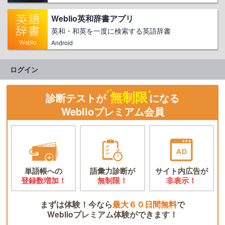
Weblio英和辞書アプリ
英和・和英を一度に検索する英語辞書
Android
ログイン
無制限
診断テストが
になる
Weblioプレミアム会員
単語帳への
語彙力診断が
サイト内広告が
登録数増加！
無制限！
非表示！
まずは体験！今なら
最大６０日間無料
で
Weblioプレミアム体験ができます！