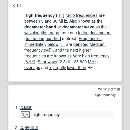
引用
High frequency (
HF
)
radio frequencies
are
between
3 and
30
MHz
.
Also known as
the
decameter
band
or
decameter
wave
as
the
wavelengths
range
from one
to ten
decameters
(
ten to one
hundred
metres).
Frequencies
immediately
below
HF
are
denoted
Medium-
frequency (MF)
, and
the next
higher
frequencies
are
known
as
Very high frequency
(VHF)
.
Shortwave
(2.310 - 25.820
MHz
)
overlaps
and
is
slightly
lower than
HF.
Weblio例文辞書
high frequency
1
高周波
high frequency
例文
2
高
[
低
]
周波
.