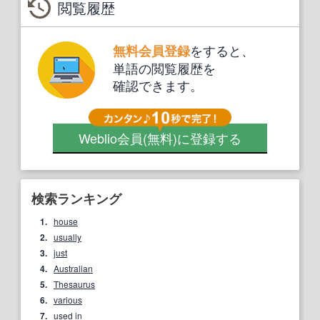
閲覧履歴
をすると、
無料会員登録
単語の閲覧履歴を
確認できます。
Weblio会員
(無料)
に登録する
検索ランキング
1.
house
2.
usually
3.
just
4.
Australian
5.
Thesaurus
6.
various
7.
used in