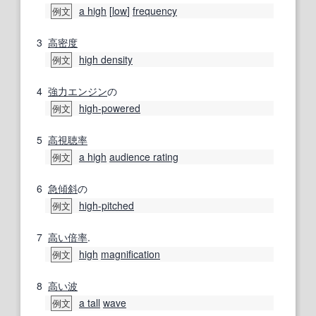
a high
[
low
]
frequency
例文
3
高密度
high density
例文
4
強力
エンジン
の
high‐powered
例文
5
高
視聴率
a high
audience rating
例文
6
急傾斜
の
high-pitched
例文
7
高い
倍率
.
high
magnification
例文
8
高い
波
a tall
wave
例文