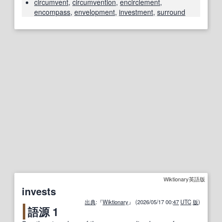
circumvent
,
circumvention
,
encirclement
,
encompass
,
envelopment
,
investment
,
surround
Wiktionary英語版
invests
出典
:『
Wiktionary
』 (2026/05/17 00:
47
UTC
版
)
語源 1