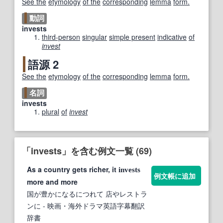
See the
etymology
of the
corresponding
lemma
form.
動詞
invests
third-person
singular
simple present
indicative
of
invest
語源 2
See the
etymology
of the
corresponding
lemma
form.
名詞
invests
plural
of
invest
「invests」を含む例文一覧 (69)
As a country gets richer, it
invests
例文帳に追加
more and more
国が豊かになるにつれて 店やレストラ
ンに
- 映画・海外ドラマ英語字幕翻訳
辞書