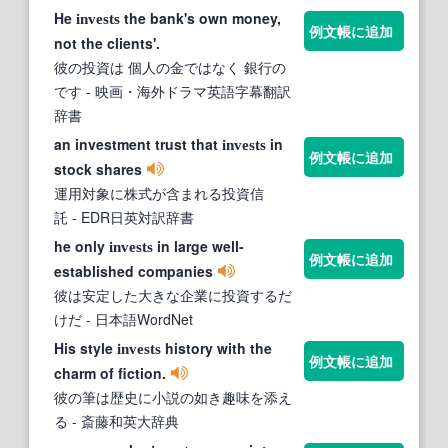
He
the bank's own money,
invests
例文帳に追加
not the clients'.
彼の投資は 個人の金ではなく 銀行の
です
- 映画・海外ドラマ英語字幕翻訳
辞書
an investment trust that
in
invests
例文帳に追加
stock shares
運用対象に株式が含まれる投資信
託
- EDR日英対訳辞書
he only
in large well-
invests
例文帳に追加
established companies
彼は安定した大きな企業に投資するだ
けだ
- 日本語WordNet
His style
history with the
invests
例文帳に追加
charm of fiction.
彼の筆は歴史に小説の如き趣味を添え
る
- 斎藤和英大辞典