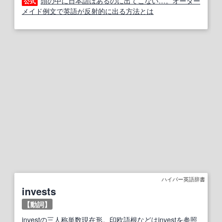
頭の中に日本語はあるのに出てこない…。オーダー
公式
メイド例文で英語が反射的に出る方法とは
ハイパー英語辞書
invests
【動詞】
invest
の
三人称単数
現在形
。
印欧語
根
などは
invest
を
参照