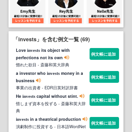
「invests」を含む例文一覧 (69)
Love
its object with
invests
例文帳に追加
perfections not its own
惚れた欲目
- 斎藤和英大辞典
a investor who
money in a
invests
例文帳に追加
business
事業の出資者
- EDR日英対訳辞書
He
capital without stint.
invests
例文帳に追加
惜しまず資本を投ずる
- 斎藤和英大辞
典
in a theatrical production
invests
例文帳に追加
演劇制作に投資する
- 日本語WordNet