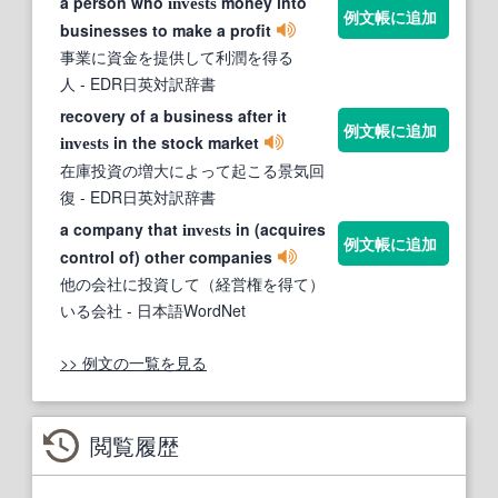
a person who
money into
invests
例文帳に追加
businesses to make a profit
事業に資金を提供して利潤を得る
人
- EDR日英対訳辞書
recovery of a business after it
例文帳に追加
in the stock market
invests
在庫投資の増大によって起こる景気回
復
- EDR日英対訳辞書
a company that
in (acquires
invests
例文帳に追加
control of) other companies
他の会社に投資して（経営権を得て）
いる会社
- 日本語WordNet
>> 例文の一覧を見る
閲覧履歴