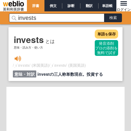
辞書
例文
診断
翻訳
単語帳
英和和英辞書
ログイン
単語
保存
を
invests
とは
発音添削
意味・読み方・使い方
プロの添削を
無料で試す
/
/
(米国英語)
/
/
(英国英語)
ˌɪˈnvɛsts
ˌɪˈnvests
意味・対訳
investの三人称単数現在。投資する