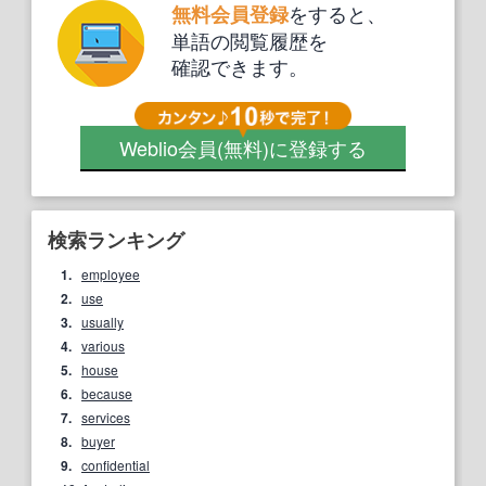
をすると、
無料会員登録
単語の閲覧履歴を
確認できます。
Weblio会員
(無料)
に登録する
検索ランキング
1.
employee
2.
use
3.
usually
4.
various
5.
house
6.
because
7.
services
8.
buyer
9.
confidential