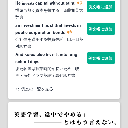
He
capital without stint.
invests
例文帳に追加
惜気も無く資本を投ずる
- 斎藤和英大
辞典
an investment trust that
in
invests
例文帳に追加
public corporation bonds
公社債を運用する投資信託
- EDR日英
対訳辞書
And korea also
into long
invests
例文帳に追加
school days
また韓国は授業時間が長いため
- 映
画・海外ドラマ英語字幕翻訳辞書
>> 例文の一覧を見る