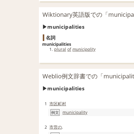
Wiktionary英語版での「municipa
municipalities
名詞
municipalities
plural
of
municipality
Weblio例文辞書での「municipa
municipalities
1
市区町村
municipality
例文
2
市営の
.