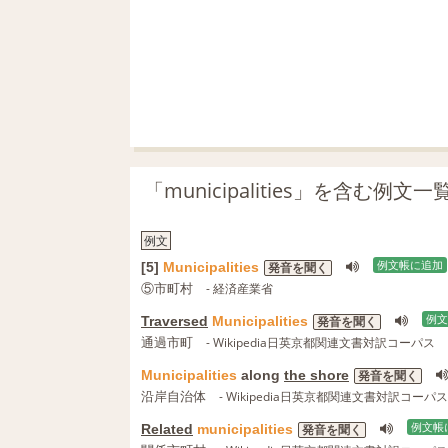
「municipalities」を含む例文一
例文
[5]
Municipalities
例文帳に追加
発音を聞く
⑤市町村
- 経済産業省
Traversed
Municipalities
例文
発音を聞く
通過市町
- Wikipedia日英京都関連文書対訳コーパス
Municipalities
along
the shore
発音を聞く
沿岸自治体
- Wikipedia日英京都関連文書対訳コーパス
Related
municipalities
例文帳
発音を聞く