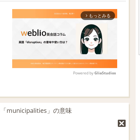
もっとみる
arrow_forward_ios
Powered by 
GliaStudios
M
u
t
nicipalities」の意味
e