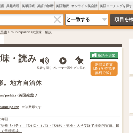
類語
共起表現
英単語帳
英語力診断
英語翻訳
オンライン英会話
英語コーチングを探す
訳辞書
>
municipalitiesの意味・解説
は 意味・読み
単語を追加
瞬間英作文
発音を聞く
プレーヤー再生
ピン留め
LINE学習管理
無料で試す
複数形。地方自治体
/
(英国英語)
sʌˈpælɪti:z
municipality
」の複数形です
の単語
語塾リバティ｜TOEIC・IELTS・TOEFL・英検・大学受験で圧倒的実績。最
ヶ月で目標達成。