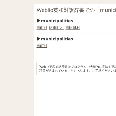
Weblio英和対訳辞書での「municip
municipalities
市町村
,
区
市町村
,
市区町村
municipalities
市町村
Weblio英和対訳辞書はプログラムで機械的に意味や
項目が含まれていることもあります。ご了承ください