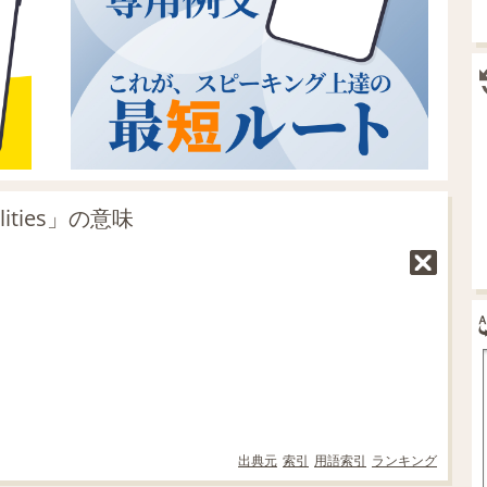
ities」の意味
出典元
索引
用語索引
ランキング