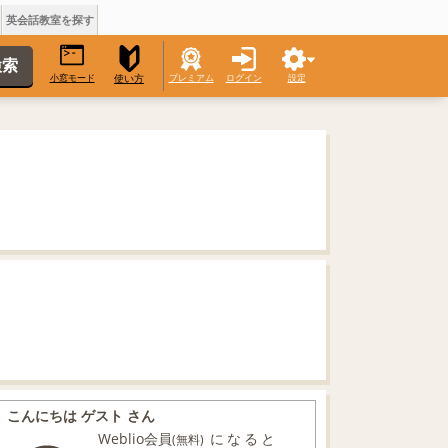
英会話教室を探す
小窓モード
プレミアム
ログイン
設定
使い方
こんにちは ゲスト さん
Weblio会員
になると
(無料)