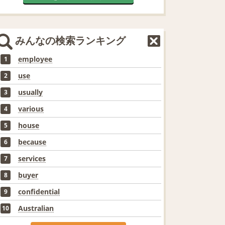
みんなの検索ランキング
employee
1
use
2
usually
3
various
4
house
5
because
6
services
7
buyer
8
confidential
9
Australian
10