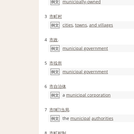
municipally‐owned
例文
3
市町村
cities
,
towns
,
and villages
例文
4
市政
.
municipal government
例文
5
市役所
municipal government
例文
6
市
自治体
a
municipal corporation
例文
7
市
[
町
]
当局
.
the
municipal
authorities
例文
8
市町村制