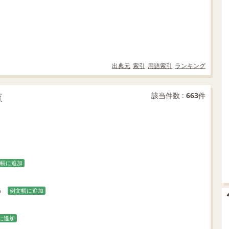
出典元
索引
用語索引
ランキング
覧
該当件数 :
663
件
帳に追加
例文帳に追加
に追加