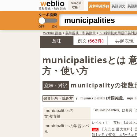
506万語
英和和英辞典
英語例文
英語
収録！
英和辞典・和英辞典
Weblio 辞書
>
英和辞典・和英辞典
>
JST科学技術用語日英対
意味
例文
(663件)
共起表現
municipalitiesと
方・使い方
municipalityの
意味・対訳
,
/
(米国英語)
発音記号・読み方
ˌmjunɪsʌˈpælɪtiz
ˌmju:nɪ
municipalitiesの
「
municipalities
」は名詞「
文法情報
レベル
：
11
英検
：
1級以上
municipalitiesの学習レベ
【入会金 最大無料】英
公式
ル
短1ヶ月で変化、4.5〜6