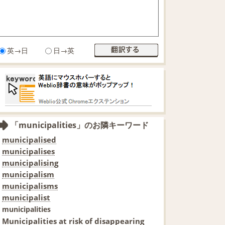
英→日
日→英
「municipalities」のお隣キーワード
municipalised
municipalises
municipalising
municipalism
municipalisms
municipalist
municipalities
Municipalities at risk of disappearing