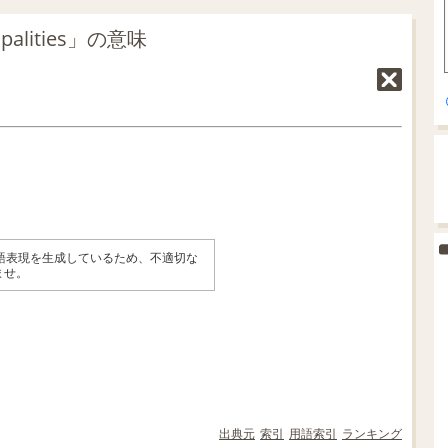
alities」の意味
英語表現を生成しているため、不適切な
ませ。
出典元
索引
用語索引
ランキング