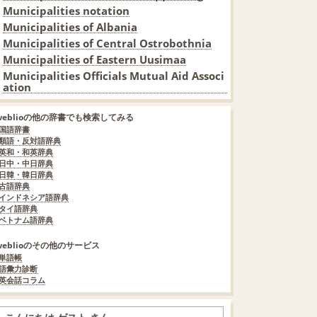
Municipalities notation
Municipalities of Albania
Municipalities of Central Ostrobothnia
Municipalities of Eastern Uusimaa
Municipalities Officials Mutual Aid Associ
ation
weblioの他の辞書でも検索してみる
国語辞書
類語・反対語辞典
英和・和英辞典
日中・中日辞典
日韓・韓日辞典
古語辞典
インドネシア語辞典
タイ語辞典
ベトナム語辞典
weblioのその他のサービス
単語帳
語彙力診断
英会話コラム