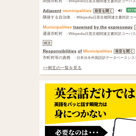
関係市町村
- Wikipedia日英京都関連文書対訳コーパス
Adjacent
municipalities
例文
発音を聞く
隣接する自治体
- Wikipedia日英京都関連文書対訳コ
Municipalities
traversed
by the
expressway
通過市町村
- Wikipedia日英京都関連文書対訳コーパス
例文
Responsibilities
of
Municipalities
発音を聞く
市町村等の責務
- 日本法令外国語訳データベースシス
>>例文の一覧を見る