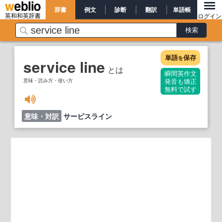
辞書
例文
診断
翻訳
単語帳
英和和英辞書
ログイン
単語
保存
を
service line
とは
瞬間英作文
意味・読み方・使い方
発音も矯正
無料で試す
意味・対訳
サービスライン