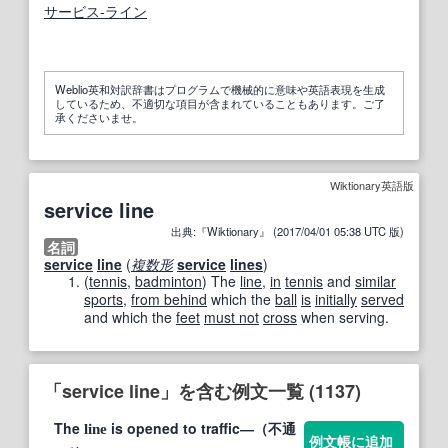
サービス‐ライン
Weblio英和対訳辞書はプログラムで機械的に意味や英語表現を生成
しているため、不適切な項目が含まれていることもあります。ご了
承くださいませ。
Wiktionary英語版
service line
出典:『Wiktionary』 (2017/04/01 05:38 UTC 版)
名詞
service
line
(
複数形
service
lines
)
(
tennis
,
badminton
)
The
line
,
in
tennis
and
similar
sports
,
from behind
which the
ball
is
initially
served
and which the
feet
must not
cross
when serving.
「service line」を含む例文一覧 (1137)
The
is opened to traffic―（不通
line
例文帳に追加