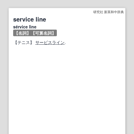
研究社 新英和中辞典
service line
sérvice lìne
【名詞】
【可算名詞】
【
テニス
】
サービスライン
.