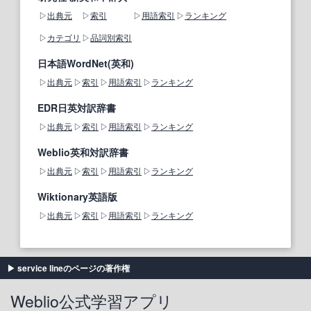
出典元
索引
用語索引
ランキング
カテゴリ
品詞別索引
日本語WordNet(英和)
出典元
索引
用語索引
ランキング
EDR日英対訳辞書
出典元
索引
用語索引
ランキング
Weblio英和対訳辞書
出典元
索引
用語索引
ランキング
Wiktionary英語版
出典元
索引
用語索引
ランキング
service lineのページの著作権
Weblio公式学習アプリ