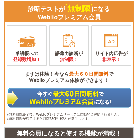
無制限
診断テストが
になる
Weblioプレミアム会員
単語帳への
語彙力診断が
サイト内広告が
登録数増加！
無制限！
非表示！
まずは体験！今なら
最大６０日間無料
で
Weblioプレミアム体験ができます！
※無料期間終了後、Weblioプレミアムサービスは自動的に解約されません。
※無料期間が終了すると月額330円(税込)が発生します。
無料会員になると使える機能が満載！