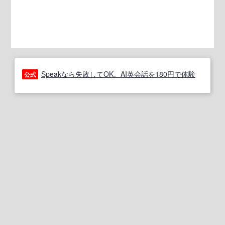
Speakなら失敗してOK。AI英会話を180円で体験
公式