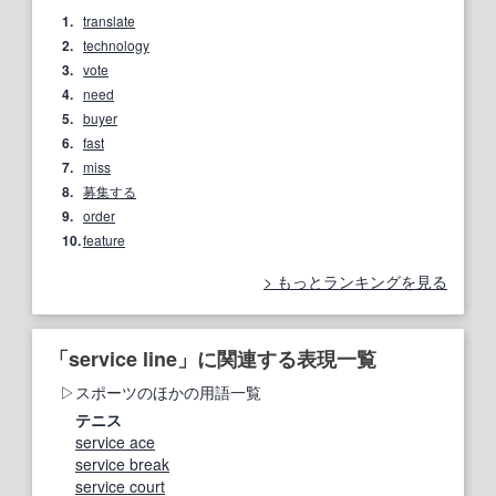
1.
translate
2.
technology
3.
vote
4.
need
5.
buyer
6.
fast
7.
miss
8.
募集する
9.
order
10.
feature
もっとランキングを見る
「service line」に関連する表現一覧
スポーツのほかの用語一覧
テニス
service ace
service break
service court