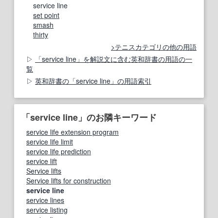
service line
set point
smash
thirty
テニスカテゴリの他の用語
「service line」を解説文に含む英和辞書の用語の一
覧
英和辞書の「service line」の用語索引
「service line」のお隣キーワード
service life extension program
service life limit
service life prediction
service lift
Service lifts
Service lifts for construction
service line
service lines
service listing