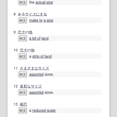
the
actual size
例文
8
ある
サイズ
にする
make to
a size
例文
9
尺寸
の
地
a bit of
land
例文
10
尺寸
の
地
a
strip of land
例文
11
さまざまな
サイズ
assorted
sizes
例文
12
多彩な
サイズ
assorted
sizes
例文
13
縮尺
a
reduced scale
例文