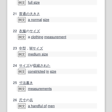
full size
例文
21
普通の
大きさ
a normal
size
例文
22
衣服
の
サイズ
a
clothing
measurement
例文
23
中型
，
Mサイズ
medium size
例文
24
サイズ
が
収縮
された
constricted
in
size
例文
25
寸法書き
measurements
例文
26
尺寸
の
兵
a handful of
men
例文