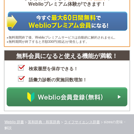
Weblioプレミアム体験ができます！
※無料期間終了後、Weblioプレミアムサービスは自動的に解約されません。
※無料期間が終了すると月額330円(税込)が発生します。
無料会員になると使える機能が満載！
検索履歴を保存できる！
語彙力診断の実施回数増加！
Weblio 辞書
>
英和辞典・和英辞典
>
ライフサイエンス辞書
>
sizes
の意味・
解説