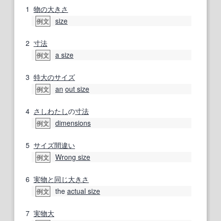
1
物の
大きさ
size
例文
2
寸法
a size
例文
3
特大の
サイズ
an
out size
例文
4
さしわたし
の
寸法
dimensions
例文
5
サイズ間違い
Wrong size
例文
6
実物
と同じ
大きさ
the
actual size
例文
7
実物大