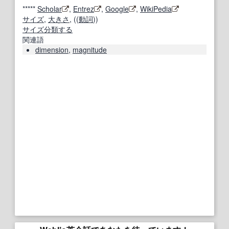
*****
Scholar
,
Entrez
,
Google
,
WikiPedia
サイズ
,
大きさ
, ((
動詞
))
サイズ
分類する
関連語
dimension
,
magnitude