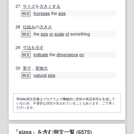
27
サイズ
を
大きくする
Increase
the
size
例文
28
仕組み
の
大きさ
the
size
or
scale
of
something
例文
29
寸法
を示す
indicate
the
dimensions
on
例文
30
実寸
，
実物大
natural
size
例文
Weblio例文辞書はプログラムで機械的に意味や英語表現を生成して
いるため、不適切な項目が含まれていることもあります。ご了承く
ださいませ。
「sizes」を含む例文一覧 (6575)