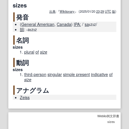
sizes
出典
:『
Wiktionary
』 (2025/01/20
23
:
29
UTC
版
)
発音
(
General American
,
Canada
)
IPA:
/ˈ
sa
ɪzɪz/
韻
:
-aɪzɪz
名詞
sizes
plural
of
size
動詞
sizes
third-person
singular
simple present
indicative
of
size
アナグラム
Zeiss
Weblio例文辞書
sizes