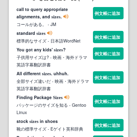
call to query appropriate
例文帳に追加
alignments, and
.
sizes
コールがある。
- JM
standard
sizes
例文帳に追加
標準的なサイズ
- 日本語WordNet
You got any kids'
?
sizes
例文帳に追加
子供用サイズは?
- 映画・海外ドラマ
英語字幕翻訳辞書
All different
. uhhuh.
sizes
例文帳に追加
全部サイズ違いだ
- 映画・海外ドラマ
英語字幕翻訳辞書
Finding Package
Sizes
例文帳に追加
パッケージのサイズを知る
- Gentoo
Linux
stock
in shoes
sizes
例文帳に追加
靴の標準サイズ
- Eゲイト英和辞典