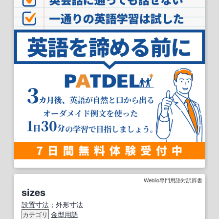
Weblio専門用語対訳辞書
sizes
設置
寸法
；
外形寸法
金型用語
カテゴリ