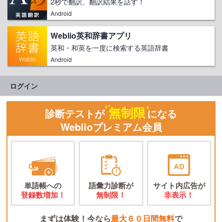
2秒で翻訳、翻訳結果を話す！
Android
Weblio英和辞書アプリ
英和・和英を一度に検索する英語辞書
Android
ログイン
無制限
診断テストが
になる
Weblioプレミアム会員
単語帳への
語彙力診断が
サイト内広告が
登録数増加！
無制限！
非表示！
まずは体験！今なら
最大６０日間無料
で