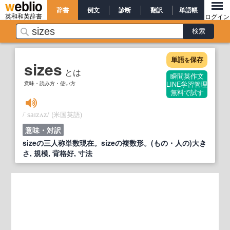
辞書
例文
診断
翻訳
単語帳
英和和英辞書
ログイン
単語
保存
を
sizes
とは
瞬間英作文
意味・読み方・使い方
LINE学習管理
無料で試す
/
/
(米国英語)
ˈsaɪzʌz
意味・対訳
sizeの三人称単数現在。sizeの複数形。(もの・人の)大き
さ, 規模, 背格好, 寸法