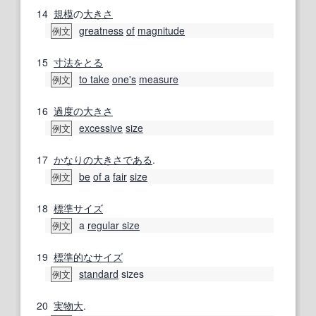
14
規模
の
大きさ
greatness
of
magnitude
例文
15
寸法
をとる
to take
one's
measure
例文
16
過度の
大きさ
excessive
size
例文
17
かなりの
大きさ
である
.
be
of a
fair
size
例文
18
標準
サイズ
a
regular size
例文
19
標準的な
サイズ
standard
sizes
例文
20
実物大
.