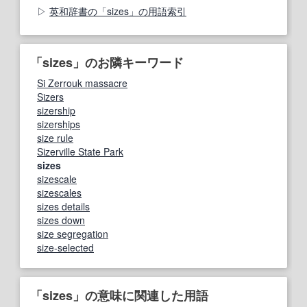
英和辞書の「sizes」の用語索引
「sizes」のお隣キーワード
Si Zerrouk massacre
Sizers
sizership
sizerships
size rule
Sizerville State Park
sizes
sizescale
sizescales
sizes details
sizes down
size segregation
size-selected
「sizes」の意味に関連した用語