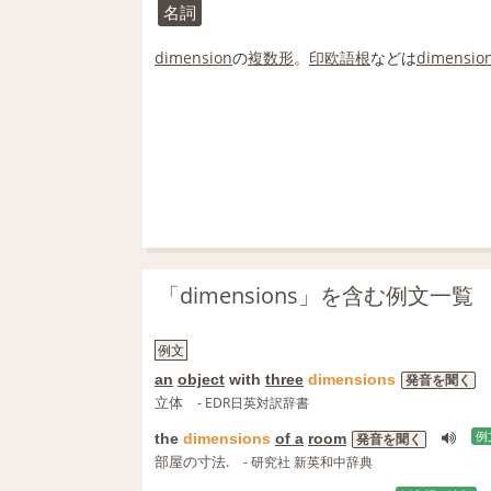
名詞
dimension
の
複数形
。
印欧語
根
などは
dimensio
「dimensions」を含む例文一覧
例文
an
object
with
three
dimensions
発音を聞く
立体
- EDR日英対訳辞書
the
dimensions
of a
room
例
発音を聞く
部屋の寸法.
- 研究社 新英和中辞典