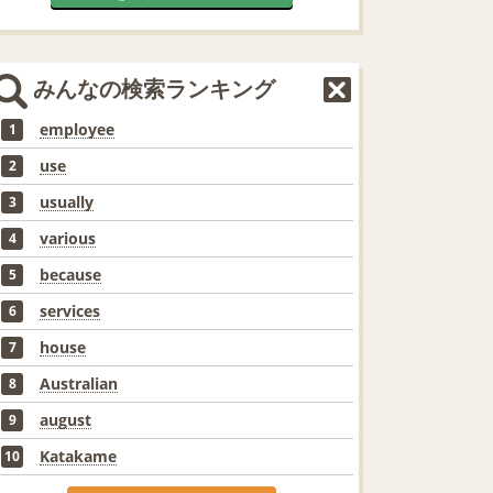
みんなの検索ランキング
employee
1
use
2
usually
3
various
4
because
5
services
6
house
7
Australian
8
august
9
Katakame
10