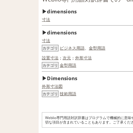
dimensions
寸法
dimensions
寸法
ビジネス用語
、
金型用語
カテゴリ
設置
寸法
；
次元
；
外形寸法
金型用語
カテゴリ
Dimensions
外形寸法
図
技術用語
カテゴリ
Weblio専門用語対訳辞書はプログラムで機械的に意
切な項目が含まれていることもあります。ご了承くだ