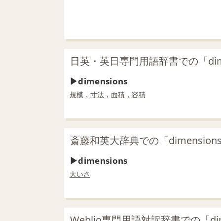
日英・英日専門用語辞書での「dime
dimensions
規模
，
寸法
，
面積
，
容積
斎藤和英大辞典での「dimensio
dimensions
大いさ
Weblio専門用語対訳辞書での「dim