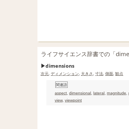
ライフサイエンス辞書での「dimen
dimensions
次元
,
ディメンション
,
大きさ
,
寸法
,
側面
,
観点
関連語
aspect
,
dimensional
,
lateral
,
magnitude
,
view
,
viewpoint