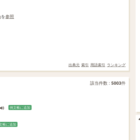
n
を
参照
出典元
索引
用語索引
ランキング
該当件数 :
5003
件
例文帳に追加
文帳に追加