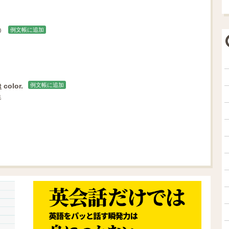
例文帳に追加
t
color.
例文帳に追加
集