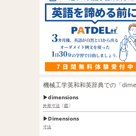
機械工学英和和英辞典での「dimen
dimensions
外形寸法
〔
図
〕
Dimensions
寸法