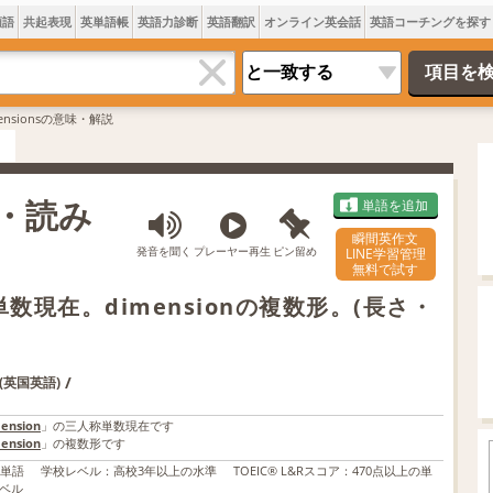
類語
共起表現
英単語帳
英語力診断
英語翻訳
オンライン英会話
英語コーチングを探す
mensionsの意味・解説
味・読み
単語を追加
瞬間英作文
発音を聞く
プレーヤー再生
ピン留め
LINE学習管理
無料で試す
称単数現在。dimensionの複数形。(長さ・
/
(英国英語)
ension
」の三人称単数現在です
ension
」の複数形です
の単語
学校レベル
：
高校3年以上の水準
TOEIC® L&Rスコア
：
470点以上の単
ベル