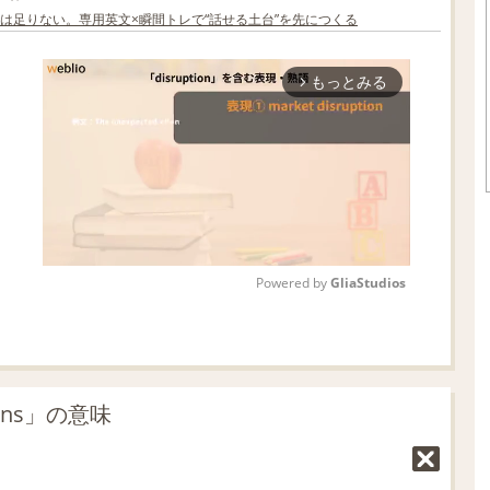
は足りない。専用英文×瞬間トレで“話せる土台”を先につくる
もっとみる
arrow_forward_ios
Powered by 
GliaStudios
M
u
t
ons」の意味
e