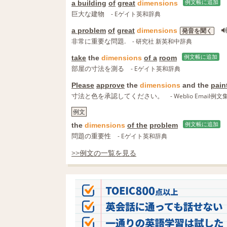
a building
of
great
dimensions
例文帳に追加
巨大な建物
- Eゲイト英和辞典
a problem
of
great
dimensions
発音を聞く
非常に重要な問題.
- 研究社 新英和中辞典
take
the
dimensions
of a
room
例文帳に追加
部屋の寸法を測る
- Eゲイト英和辞典
Please
approve
the
dimensions
and the
pain
寸法と色を承認してください。
- Weblio Email例文
例文
the
dimensions
of the
problem
例文帳に追加
問題の重要性
- Eゲイト英和辞典
>>例文の一覧を見る