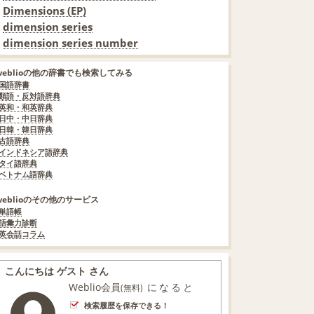
Dimensions (EP)
dimension series
dimension series number
weblioの他の辞書でも検索してみる
国語辞書
類語・反対語辞典
英和・和英辞典
日中・中日辞典
日韓・韓日辞典
古語辞典
インドネシア語辞典
タイ語辞典
ベトナム語辞典
weblioのその他のサービス
単語帳
語彙力診断
英会話コラム
こんにちは ゲスト さん
Weblio会員
になると
(無料)
検索履歴を保存できる！