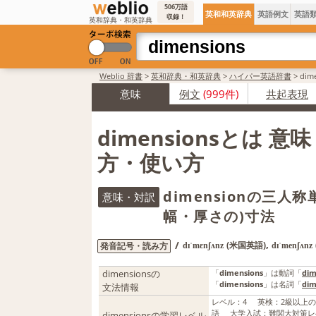
506万語
英和和英辞典
英語例文
英語
収録！
英和辞典・和英辞典
Weblio 辞書
>
英和辞典・和英辞典
>
ハイパー英語辞書
>
di
意味
例文
(999件)
共起表現
dimensionsとは 意
方・使い方
dimensionの三人
意味・対訳
幅・厚さの)寸法
,
/
(米国英語)
発音記号・読み方
dɪˈmɛnʃʌnz
dɪˈmenʃʌnz
dimensionsの
「
dimensions
」は動詞「
dim
「
dimensions
」は名詞「
dim
文法情報
レベル
：
4
英検
：
2級以上
語
大学入試
：
難関大対策レ
dimensionsの学習レベル