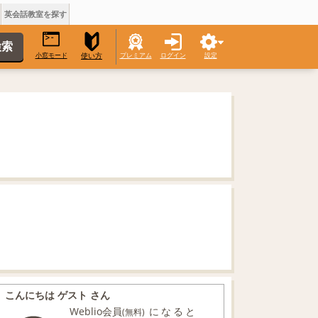
英会話教室を探す
小窓モード
プレミアム
ログイン
設定
使い方
こんにちは ゲスト さん
Weblio会員
になると
(無料)