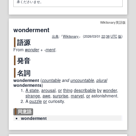
承くださいませ。
Wiktionary英語版
wonderment
出典
:『
Wiktionary
』 (2026/03/01
22
:
38
UTC
版
)
語源
From
wonder
+‎
-
ment
.
発音
名詞
wonderment
(
countable
and
uncountable
,
plural
wonderments
)
A state
,
arousal
,
or
thing
describable
by
wonder
,
strange
,
awe
,
surprise
,
marvel
,
or
astonishment.
A
puzzle
or
curiosity.
同意語
wonderment