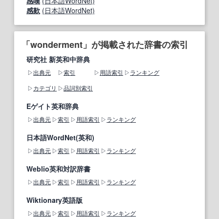
感嘆
(日本語WordNet)
感歎
(日本語WordNet)
「wonderment」が掲載された辞書の索引
研究社 新英和中辞典
出典元
索引
用語索引
ランキング
カテゴリ
品詞別索引
Eゲイト英和辞典
出典元
索引
用語索引
ランキング
日本語WordNet(英和)
出典元
索引
用語索引
ランキング
Weblio英和対訳辞書
出典元
索引
用語索引
ランキング
Wiktionary英語版
出典元
索引
用語索引
ランキング