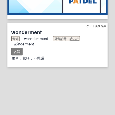
Eゲイト英和辞典
wonderment
won･der･ment
音節
発音記号・
読み方
wʌ́
nd
ə
rm
ə
nt
名詞
驚き
，
驚嘆
，
不思議