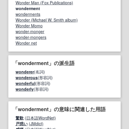
Wonder Man (Fox Publications)
wonderment
wonderments
Wonder (Michael W. Smith album)
Wonder Momo
wonder-monger
wonder-mongers
Wonder net
「wonderment」の派生語
wonderer
(名詞)
wonderous
(形容詞)
wonderful
(形容詞)
wonderly
(形容詞)
「wonderment」の意味に関連した用語
驚歎
(日本語WordNet)
戸惑い
(JMdict)