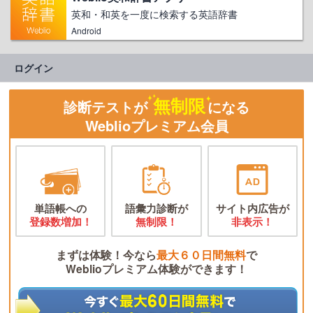
英和・和英を一度に検索する英語辞書
Android
ログイン
無制限
診断テストが
になる
Weblioプレミアム会員
単語帳への
語彙力診断が
サイト内広告が
登録数増加！
無制限！
非表示！
まずは体験！今なら
最大６０日間無料
で
Weblioプレミアム体験ができます！