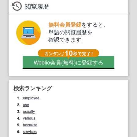
閲覧履歴
をすると、
無料会員登録
単語の閲覧履歴を
確認できます。
Weblio会員
(無料)
に登録する
検索ランキング
1.
employee
2.
use
3.
usually
4.
various
5.
because
6.
services