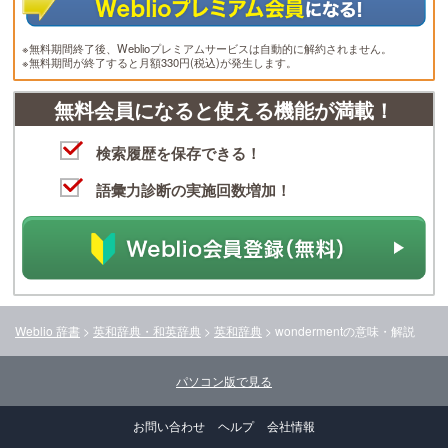
※無料期間終了後、Weblioプレミアムサービスは自動的に解約されません。
※無料期間が終了すると月額330円(税込)が発生します。
無料会員になると使える機能が満載！
検索履歴を保存できる！
語彙力診断の実施回数増加！
Weblio 辞書
>
英和辞典・和英辞典
>
英和辞典
>
wonderment
の意味・解説
パソコン版で見る
お問い合わせ
ヘルプ
会社情報