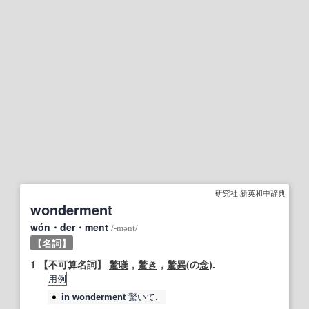
研究社 新英和中辞典
wonderment
wón・der・ment
/
‐mənt
/
【名詞】
1
【不可算名詞】
驚嘆
，
驚き
，
驚異
(の
念
).
用例
驚
いて.
in
wonderment