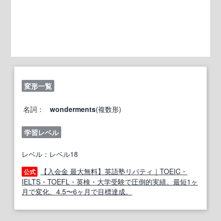
変形一覧
名詞：
wonderments
(複数形)
学習レベル
レベル：レベル18
【入会金 最大無料】英語塾リバティ｜TOEIC・
公式
IELTS・TOEFL・英検・大学受験で圧倒的実績。最短1ヶ
月で変化、4.5〜6ヶ月で目標達成。