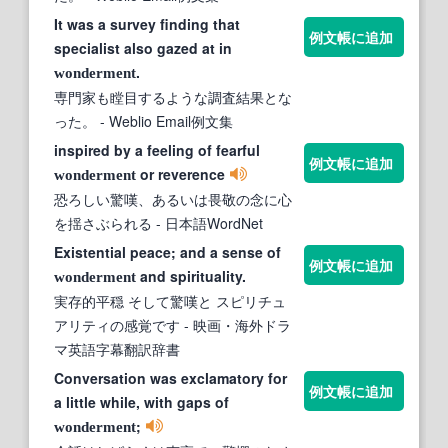
It was a survey finding that
例文帳に追加
specialist also gazed at in
.
wonderment
専門家も瞠目するような調査結果とな
った。
- Weblio Email例文集
inspired by a feeling of fearful
例文帳に追加
or reverence
wonderment
恐ろしい驚嘆、あるいは畏敬の念に心
を揺さぶられる
- 日本語WordNet
Existential peace; and a sense of
例文帳に追加
and spirituality.
wonderment
実存的平穏 そして驚嘆と スピリチュ
アリティの感覚です
- 映画・海外ドラ
マ英語字幕翻訳辞書
Conversation was exclamatory for
例文帳に追加
a little while, with gaps of
;
wonderment