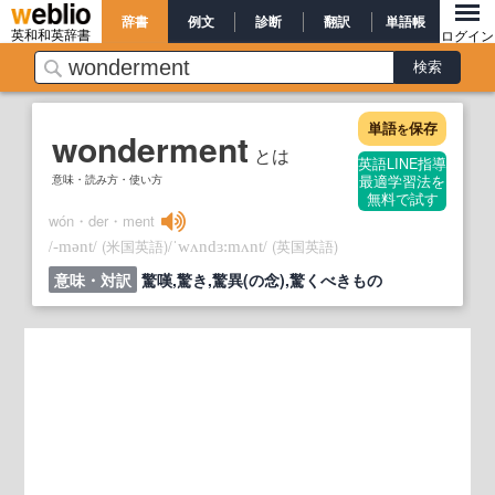
辞書
例文
診断
翻訳
単語帳
英和和英辞書
ログイン
単語
保存
を
wonderment
とは
英語LINE指導
意味・読み方・使い方
最適学習法を
無料で試す
wón・der・ment
/
/
(米国英語)
/
/
(英国英語)
‐mənt
ˈwʌndɜ:mʌnt
意味・対訳
驚嘆,驚き,驚異(の念),驚くべきもの