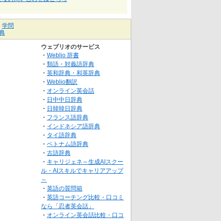
｜
学問
典
ウェブリオのサービス
・
Weblio 辞書
・
類語・対義語辞典
・
英和辞典・和英辞典
・
Weblio翻訳
・
オンライン英会話
・
日中中日辞典
・
日韓韓日辞典
・
フランス語辞典
・
インドネシア語辞典
・
タイ語辞典
・
ベトナム語辞典
・
古語辞典
・
キャリジェネ～生成AIスクー
ル・AIスキルでキャリアアップ
～
・
英語の質問箱
・
英語コーチング比較・口コミ
なら「忍者英会話」
・
オンライン英会話比較・口コ