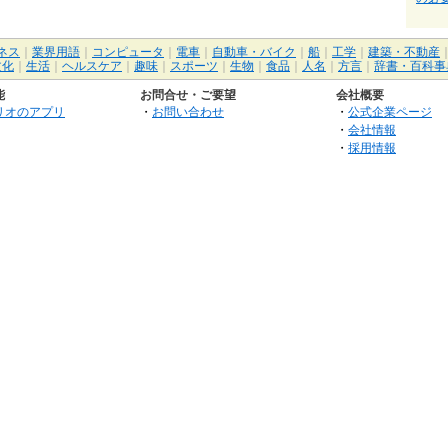
ネス
｜
業界用語
｜
コンピュータ
｜
電車
｜
自動車・バイク
｜
船
｜
工学
｜
建築・不動産
文化
｜
生活
｜
ヘルスケア
｜
趣味
｜
スポーツ
｜
生物
｜
食品
｜
人名
｜
方言
｜
辞書・百科事
能
お問合せ・ご要望
会社概要
リオのアプリ
・
お問い合わせ
・
公式企業ページ
・
会社情報
・
採用情報