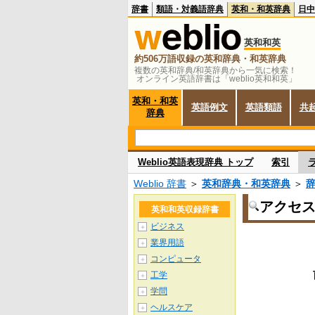
辞書
類語・対義語辞典
英和・和英辞典
日中
英和和英
約506万語収録の英和辞典・和英辞典
複数の英和辞典/和英辞典から一気に検索！
オンライン英語辞書は「weblio英和和英」
英和・和英
英語例文
英語類語
共
辞典
Weblio英語表現辞典 トップ
索引
Weblio 辞書
＞
英和辞典・和英辞典
＞
アクセ
英和和英収録辞書
ビジネス
＋
業界用語
＋
コンピュータ
＋
工学
＋
学問
＋
ヘルスケア
＋