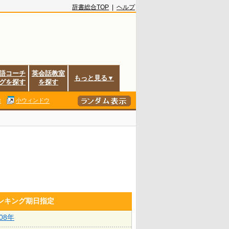
辞書総合TOP
|
ヘルプ
語コーチ
英会話教室
もっと見る▼
グを探す
を探す
除
小ウィンドウ
ランキング期日指定
008年