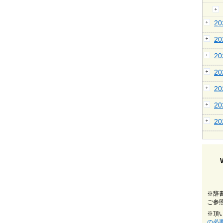
2
2
2
2
2
2
2
※辞
ご参
※頂
の必