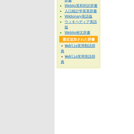
辞書
Weblio英和対訳辞書
人口統計学英英辞書
Wiktionary英語版
ウィキペディア英語
版
Weblio例文辞書
最近追加された辞書
Weblio実用類語辞
▼
典
Weblio実用英語辞
▼
典