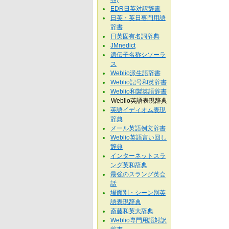
EDR日英対訳辞書
日英・英日専門用語
辞書
日英固有名詞辞典
JMnedict
遺伝子名称シソーラ
ス
Weblio派生語辞書
Weblio記号和英辞書
Weblio和製英語辞書
Weblio英語表現辞典
英語イディオム表現
辞典
メール英語例文辞書
Weblio英語言い回し
辞典
インターネットスラ
ング英和辞典
最強のスラング英会
話
場面別・シーン別英
語表現辞典
斎藤和英大辞典
Weblio専門用語対訳