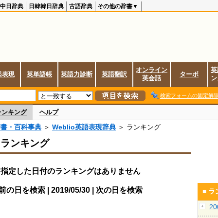
中日辞典
日韓韓日辞典
古語辞典
その他の辞書▼
オンライン
英
起表現
英単語帳
英語力診断
英語翻訳
ターボ
英会話
ン
検索フォームの固定解
ランキング
ヘルプ
辞書・百科事典
＞
Weblio英語表現辞典
＞ ランキング
スランキング
指定した日付のランキングはありません
前の日を検索 | 2019/05/30 | 次の日を検索
■ 
2