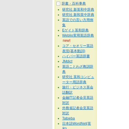
辞書・百科事典
－
研究社 新英和中辞典
研究社 新和英中辞典
英語での言い方用例
集
Eゲイト英和辞典
Weblio実用英語辞典
new!
コア・セオリー英語
表現(基本動詞)
ハイパー英語辞書
JMdict
英語ことわざ教訓辞
典
研究社 英和コンピュ
ーター用語辞典
旅行・ビジネス英会
話翻訳
金融庁記者会見英語
対訳
外務省記者会見英語
対訳
Tatoeba
日本語WordNet(英
和)