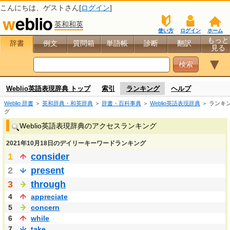
こんにちは、
ゲスト
さん[
ログイン
]
英和和英
使い方
ログイン
ホーム
もっと
辞書
例文
質問箱
単語帳
診断
翻訳
見る
▼
Weblio英語表現辞典 トップ
索引
ランキング
ヘルプ
Weblio 辞書
＞
英和辞典・和英辞典
＞
辞書・百科事典
＞
Weblio英語表現辞典
＞ ランキ
グ
Weblio英語表現辞典のアクセスランキング
2021年10月18日のデイリーキーワードランキング
1
consider
2
present
3
through
4
appreciate
5
concern
6
while
7
take