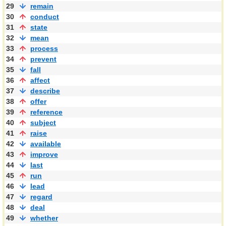
29
remain
30
conduct
31
state
32
mean
33
process
34
prevent
35
fall
36
affect
37
describe
38
offer
39
reference
40
subject
41
raise
42
available
43
improve
44
last
45
run
46
lead
47
regard
48
deal
49
whether