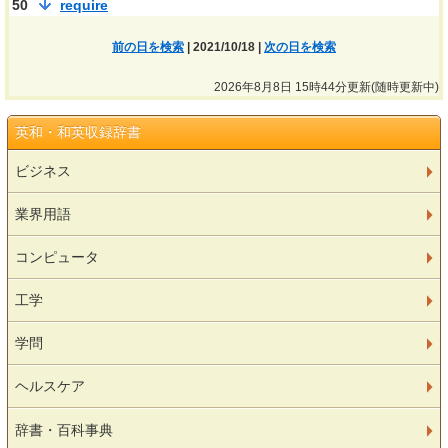
50
require
前の日を検索
| 2021/10/18 |
次の日を検索
2026年8月8日 15時44分更新(随時更新中)
英和・和英収録辞書
ビジネス
業界用語
コンピュータ
工学
学問
ヘルスケア
辞書・百科事典