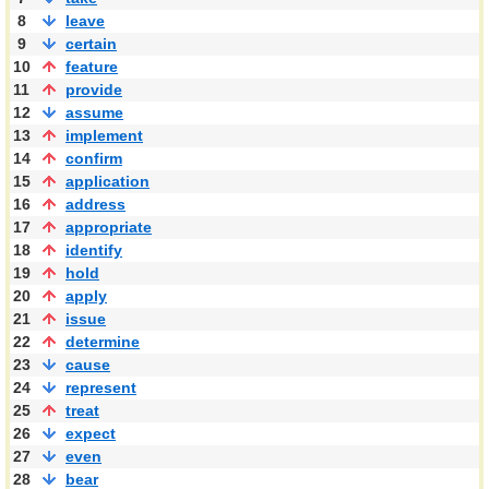
8
leave
9
certain
10
feature
11
provide
12
assume
13
implement
14
confirm
15
application
16
address
17
appropriate
18
identify
19
hold
20
apply
21
issue
22
determine
23
cause
24
represent
25
treat
26
expect
27
even
28
bear