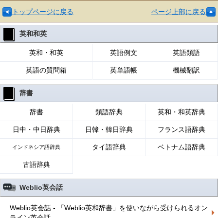
トップページに戻る
ページ上部に戻る
英和和英
英和・和英
英語例文
英語類語
英語の質問箱
英単語帳
機械翻訳
辞書
辞書
類語辞典
英和・和英辞典
日中・中日辞典
日韓・韓日辞典
フランス語辞典
タイ語辞典
ベトナム語辞典
インドネシア語辞典
古語辞典
Weblio英会話
Weblio英会話 - 「Weblio英和辞書」を使いながら受けられるオン
ライン英会話