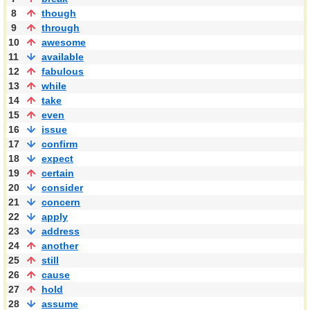
8
though
9
through
10
awesome
11
available
12
fabulous
13
while
14
take
15
even
16
issue
17
confirm
18
expect
19
certain
20
consider
21
concern
22
apply
23
address
24
another
25
still
26
cause
27
hold
28
assume