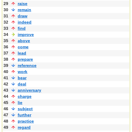
29
raise
30
remain
31
draw
32
indeed
33
find
34
improve
35
above
36
come
37
lead
38
prepare
39
reference
40
work
41
bear
42
deal
43
anniversary
44
charge
45
lie
46
subject
47
further
48
practice
49
regard