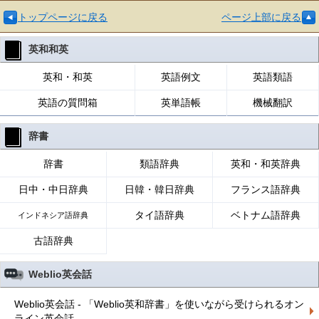
トップページに戻る
ページ上部に戻る
英和和英
英和・和英
英語例文
英語類語
英語の質問箱
英単語帳
機械翻訳
辞書
辞書
類語辞典
英和・和英辞典
日中・中日辞典
日韓・韓日辞典
フランス語辞典
タイ語辞典
ベトナム語辞典
インドネシア語辞典
古語辞典
Weblio英会話
Weblio英会話 - 「Weblio英和辞書」を使いながら受けられるオン
ライン英会話