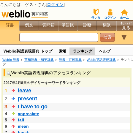
こんにちは、
ゲスト
さん[
ログイン
]
英和和英
使い方
ログイン
ホーム
もっと
辞書
例文
質問箱
単語帳
診断
翻訳
見る
▼
Weblio英語表現辞典 トップ
索引
ランキング
ヘルプ
Weblio 辞書
＞
英和辞典・和英辞典
＞
辞書・百科事典
＞
Weblio英語表現辞典
＞ ランキ
グ
Weblio英語表現辞典のアクセスランキング
2017年4月8日のデイリーキーワードランキング
1
leave
2
present
3
I have to go
4
appreciate
5
fall
6
mean
7
break