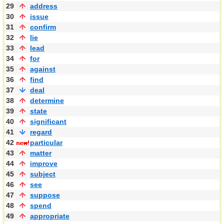
29
address
30
issue
31
confirm
32
lie
33
lead
34
for
35
against
36
find
37
deal
38
determine
39
state
40
significant
41
regard
42
particular
43
matter
44
improve
45
subject
46
see
47
suppose
48
spend
49
appropriate