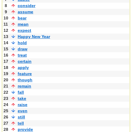
8
consider
9
assume
10
bear
11
mean
12
expect
13
Happy New Year
14
hold
15
draw
16
treat
17
certain
18
apply
19
feature
20
though
21
remain
22
fall
23
take
24
raise
25
even
26
still
27
tell
28
provide