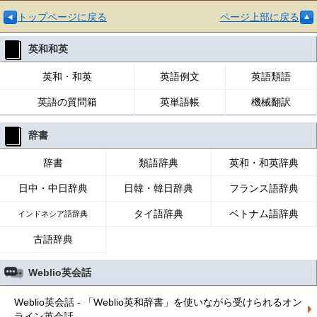
トップページに戻る
ページ上部に戻る
英和和英
英和・和英
英語例文
英語類語
英語の質問箱
英単語帳
機械翻訳
辞書
辞書
類語辞典
英和・和英辞典
日中・中日辞典
日韓・韓日辞典
フランス語辞典
タイ語辞典
ベトナム語辞典
インドネシア語辞典
古語辞典
Weblio英会話
Weblio英会話 - 「Weblio英和辞書」を使いながら受けられるオン
ライン英会話