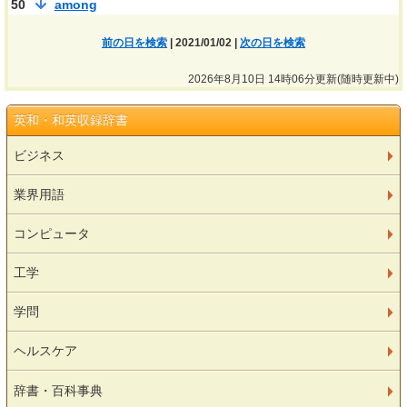
50
among
前の日を検索
| 2021/01/02 |
次の日を検索
2026年8月10日 14時06分更新(随時更新中)
英和・和英収録辞書
ビジネス
業界用語
コンピュータ
工学
学問
ヘルスケア
辞書・百科事典