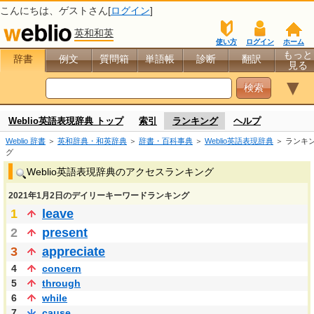
こんにちは、
ゲスト
さん[
ログイン
]
英和和英
使い方
ログイン
ホーム
もっと
辞書
例文
質問箱
単語帳
診断
翻訳
見る
▼
Weblio英語表現辞典 トップ
索引
ランキング
ヘルプ
Weblio 辞書
＞
英和辞典・和英辞典
＞
辞書・百科事典
＞
Weblio英語表現辞典
＞ ランキ
グ
Weblio英語表現辞典のアクセスランキング
2021年1月2日のデイリーキーワードランキング
1
leave
2
present
3
appreciate
4
concern
5
through
6
while
7
cause