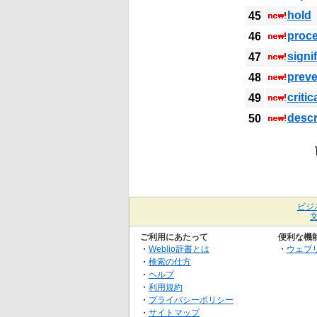
hold
45
proc
46
signi
47
preve
48
critic
49
descr
50
ビジ
ご利用にあたって
便利な機
・
Weblio辞書とは
・
ウェブ
・
検索の仕方
・
ヘルプ
・
利用規約
・
プライバシーポリシー
・
サイトマップ