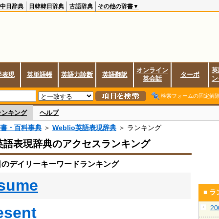
中日辞典
日韓韓日辞典
古語辞典
その他の辞書▼
オンライン
英
起表現
英単語帳
英語力診断
英語翻訳
ターボ
英会話
ン
検索フォームの固定解
ランキング
ヘルプ
辞書・百科事典
＞
Weblio英語表現辞典
＞ ランキング
io英語表現辞典のアクセスランキング
8日のデイリーキーワードランキング
sume
■ 
esent
2