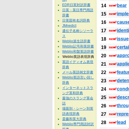
EDR日英対訳辞書
bear
14
日英・英日専門用語
impl
15
辞書
日英固有名詞辞典
caus
16
JMnedict
identi
17
遺伝子名称シソーラ
ス
issue
18
Weblio派生語辞書
Weblio記号和英辞書
certa
19
Weblio和製英語辞書
appro
20
Weblio英語表現辞典
英語イディオム表現
appli
21
辞典
featu
22
メール英語例文辞書
Weblio英語言い回し
dete
23
辞典
インターネットスラ
cond
24
ング英和辞典
descr
25
最強のスラング英会
話
thro
26
場面別・シーン別英
repre
語表現辞典
27
斎藤和英大辞典
lead
28
Weblio専門用語対訳