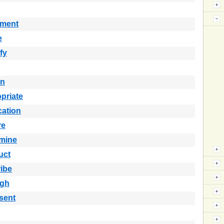
ement
e
fy
in
priate
cation
re
rmine
uct
ibe
ugh
sent