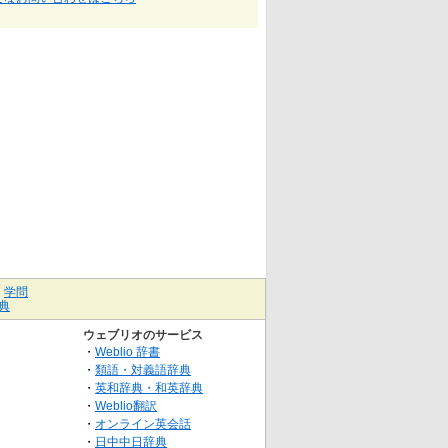
｜
学問
典
ウェブリオのサービス
・
Weblio 辞書
・
類語・対義語辞典
・
英和辞典・和英辞典
・
Weblio翻訳
・
オンライン英会話
・
日中中日辞典