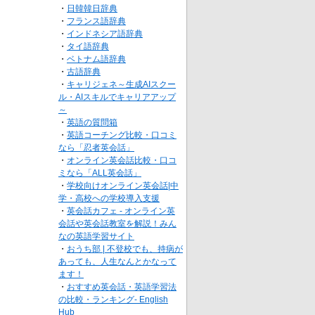
・
日韓韓日辞典
・
フランス語辞典
・
インドネシア語辞典
・
タイ語辞典
・
ベトナム語辞典
・
古語辞典
・
キャリジェネ～生成AIスクー
ル・AIスキルでキャリアアップ
～
・
英語の質問箱
・
英語コーチング比較・口コミ
なら「忍者英会話」
・
オンライン英会話比較・口コ
ミなら「ALL英会話」
・
学校向けオンライン英会話|中
学・高校への学校導入支援
・
英会話カフェ - オンライン英
会話や英会話教室を解説！みん
なの英語学習サイト
・
おうち部 | 不登校でも、持病が
あっても、人生なんとかなって
ます！
・
おすすめ英会話・英語学習法
の比較・ランキング- English
Hub