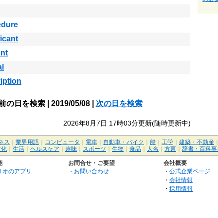
edure
ficant
nt
al
iption
前の日を検索 | 2019/05/08 |
次の日を検索
2026年8月7日 17時03分更新(随時更新中)
ネス
｜
業界用語
｜
コンピュータ
｜
電車
｜
自動車・バイク
｜
船
｜
工学
｜
建築・不動産
文化
｜
生活
｜
ヘルスケア
｜
趣味
｜
スポーツ
｜
生物
｜
食品
｜
人名
｜
方言
｜
辞書・百科事
能
お問合せ・ご要望
会社概要
リオのアプリ
・
お問い合わせ
・
公式企業ページ
・
会社情報
・
採用情報