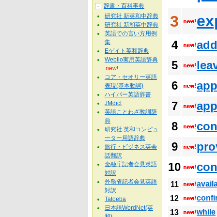
辞書・百科事典
－
ex
研究社 新英和中辞典
3
研究社 新和英中辞典
英語での言い方用例
4
add
集
Eゲイト英和辞典
Weblio実用英語辞典
5
lea
new!
コア・セオリー英語
6
app
表現(基本動詞)
ハイパー英語辞書
7
app
JMdict
英語ことわざ教訓辞
典
8
con
研究社 英和コンピュ
ーター用語辞典
9
pro
旅行・ビジネス英会
話翻訳
10
con
金融庁記者会見英語
対訳
外務省記者会見英語
avail
11
対訳
confi
12
Tatoeba
日本語WordNet(英
while
13
和)