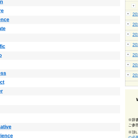
in
re
2
ence
2
ate
2
2
fic
2
o
2
ess
2
ct
er
※辞
ご参
native
※頂
ience
の必