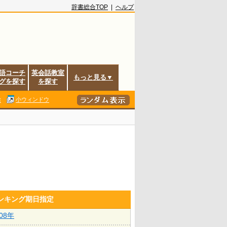
辞書総合TOP
|
ヘルプ
語コーチ
英会話教室
もっと見る▼
グを探す
を探す
除
小ウィンドウ
ランキング期日指定
008年