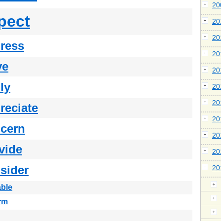
2
pect
2
2
ress
2
ve
2
ly
2
2
reciate
2
cern
2
vide
2
sider
2
able
rm