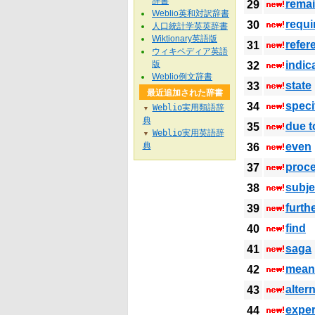
辞書
rema
29
Weblio英和対訳辞書
requi
30
人口統計学英英辞書
Wiktionary英語版
refer
31
ウィキペディア英語
版
indic
32
Weblio例文辞書
state
33
最近追加された辞書
speci
34
Weblio実用類語辞
▼
典
due t
35
Weblio実用英語辞
▼
典
even
36
proc
37
subje
38
furth
39
find
40
saga
41
mean
42
alter
43
exper
44