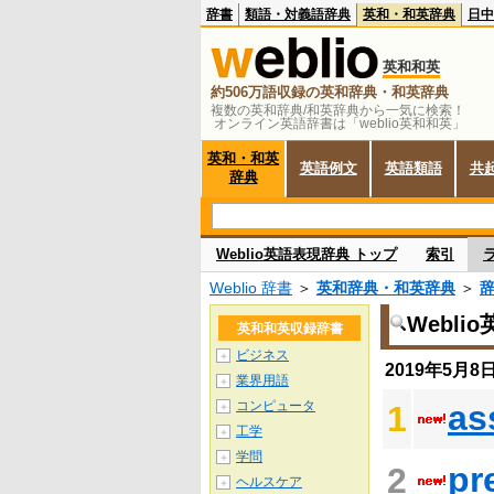
辞書
類語・対義語辞典
英和・和英辞典
日中
英和和英
約506万語収録の英和辞典・和英辞典
複数の英和辞典/和英辞典から一気に検索！
オンライン英語辞書は「weblio英和和英」
英和・和英
英語例文
英語類語
共
辞典
Weblio英語表現辞典 トップ
索引
Weblio 辞書
＞
英和辞典・和英辞典
＞
Webl
英和和英収録辞書
ビジネス
＋
2019年5月
業界用語
＋
コンピュータ
as
1
＋
工学
＋
学問
＋
pr
2
ヘルスケア
＋