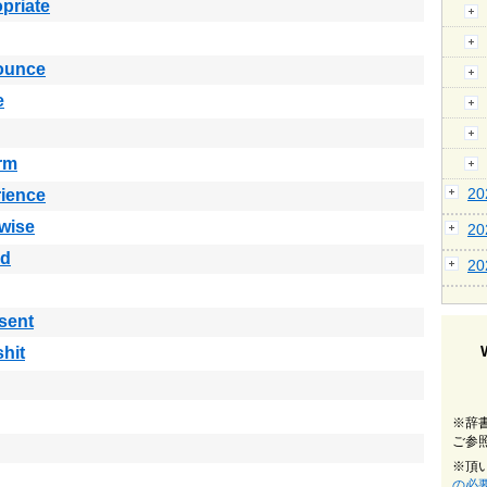
priate
ounce
e
rm
2
ience
wise
2
ed
2
sent
shit
※辞
ご参
※頂
の必