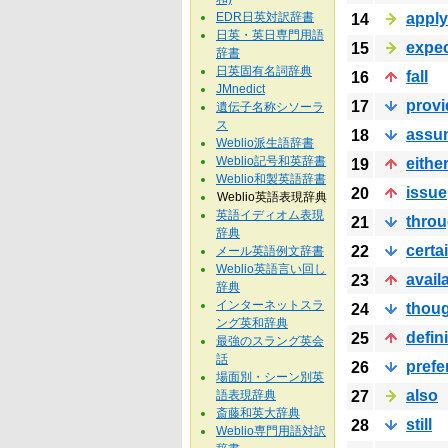
EDR日英対訳辞書
apply
14
日英・英日専門用語
expe
15
辞書
日英固有名詞辞典
fall
16
JMnedict
provi
17
遺伝子名称シソーラ
ス
assu
18
Weblio派生語辞書
Weblio記号和英辞書
eithe
19
Weblio和製英語辞書
issue
20
Weblio英語表現辞典
英語イディオム表現
thro
21
辞典
certa
22
メール英語例文辞書
Weblio英語言い回し
avail
23
辞典
インターネットスラ
thou
24
ング英和辞典
defini
25
最強のスラング英会
話
prefe
26
場面別・シーン別英
also
語表現辞典
27
斎藤和英大辞典
still
28
Weblio専門用語対訳