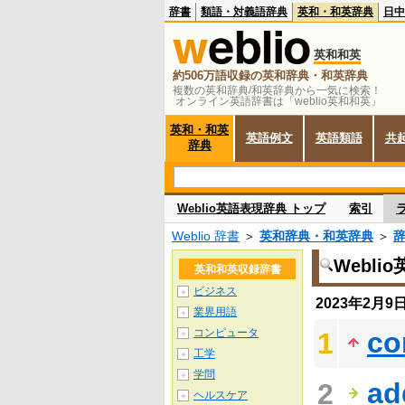
辞書
類語・対義語辞典
英和・和英辞典
日中
英和和英
約506万語収録の英和辞典・和英辞典
複数の英和辞典/和英辞典から一気に検索！
オンライン英語辞書は「weblio英和和英」
英和・和英
英語例文
英語類語
共
辞典
Weblio英語表現辞典 トップ
索引
Weblio 辞書
＞
英和辞典・和英辞典
＞
Webl
英和和英収録辞書
ビジネス
＋
2023年2月
業界用語
＋
コンピュータ
co
1
＋
工学
＋
学問
＋
ad
2
ヘルスケア
＋