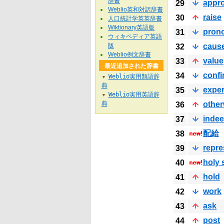
辞書
appro
29
Weblio英和対訳辞書
raise
30
人口統計学英英辞書
Wiktionary英語版
pron
31
ウィキペディア英語
版
caus
32
Weblio例文辞書
value
33
最近追加された辞書
confi
34
Weblio実用類語辞
▼
典
exper
35
Weblio実用英語辞
▼
典
other
36
inde
37
配給
38
repre
39
holy 
40
hold
41
work
42
ask
43
post
44