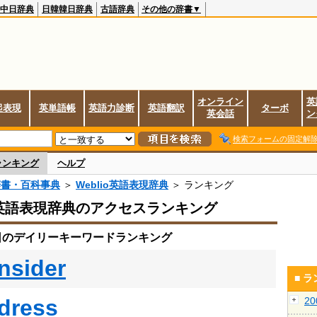
中日辞典
日韓韓日辞典
古語辞典
その他の辞書▼
オンライン
英
起表現
英単語帳
英語力診断
英語翻訳
ターボ
英会話
ン
検索フォームの固定解
ランキング
ヘルプ
辞書・百科事典
＞
Weblio英語表現辞典
＞ ランキング
io英語表現辞典のアクセスランキング
9日のデイリーキーワードランキング
nsider
■ 
dress
2