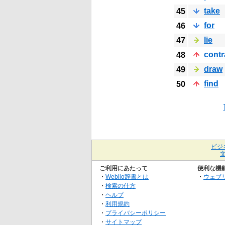
take
45
for
46
lie
47
contr
48
draw
49
find
50
ビジ
ご利用にあたって
便利な機
・
Weblio辞書とは
・
ウェブ
・
検索の仕方
・
ヘルプ
・
利用規約
・
プライバシーポリシー
・
サイトマップ