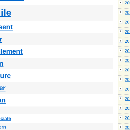
2
ile
2
2
sent
2
r
2
lement
2
2
n
2
ture
2
er
2
an
2
2
2
ciate
ern
2