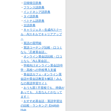
・
日韓韓日辞典
・
フランス語辞典
・
インドネシア語辞典
・
タイ語辞典
・
ベトナム語辞典
・
古語辞典
・
キャリジェネ～生成AIスクー
ル・AIスキルでキャリアアップ
～
・
英語の質問箱
・
英語コーチング比較・口コミ
なら「忍者英会話」
・
オンライン英会話比較・口コ
ミなら「ALL英会話」
・
学校向けオンライン英会話|中
学・高校への学校導入支援
・
英会話カフェ - オンライン英
会話や英会話教室を解説！みん
なの英語学習サイト
・
おうち部 | 不登校でも、持病が
あっても、人生なんとかなって
ます！
・
おすすめ英会話・英語学習法
の比較・ランキング- English
Hub