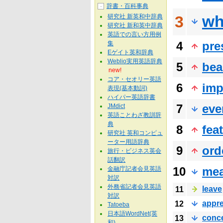
辞書・百科事典
－
wh
研究社 新英和中辞典
3
研究社 新和英中辞典
英語での言い方用例
4
pre
集
Eゲイト英和辞典
Weblio実用英語辞典
5
bea
new!
コア・セオリー英語
6
imp
表現(基本動詞)
ハイパー英語辞書
7
eve
JMdict
英語ことわざ教訓辞
典
8
fea
研究社 英和コンピュ
ーター用語辞典
9
ord
旅行・ビジネス英会
話翻訳
10
me
金融庁記者会見英語
対訳
外務省記者会見英語
leave
11
対訳
appre
12
Tatoeba
日本語WordNet(英
conc
13
和)