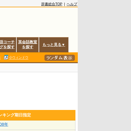
辞書総合TOP
|
ヘルプ
語コーチ
英会話教室
もっと見る▼
グを探す
を探す
除
小ウィンドウ
ランキング期日指定
008年