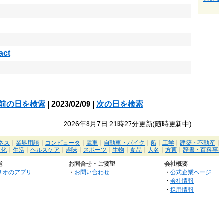
act
前の日を検索
| 2023/02/09 |
次の日を検索
2026年8月7日 21時27分更新(随時更新中)
ネス
｜
業界用語
｜
コンピュータ
｜
電車
｜
自動車・バイク
｜
船
｜
工学
｜
建築・不動産
文化
｜
生活
｜
ヘルスケア
｜
趣味
｜
スポーツ
｜
生物
｜
食品
｜
人名
｜
方言
｜
辞書・百科事
能
お問合せ・ご要望
会社概要
リオのアプリ
・
お問い合わせ
・
公式企業ページ
・
会社情報
・
採用情報