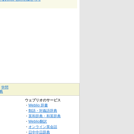
｜
学問
典
ウェブリオのサービス
・
Weblio 辞書
・
類語・対義語辞典
・
英和辞典・和英辞典
・
Weblio翻訳
・
オンライン英会話
・
日中中日辞典