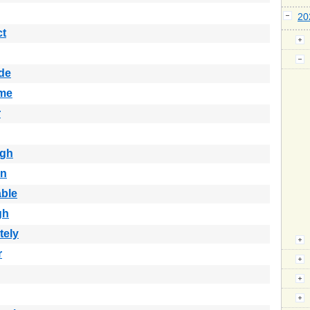
2
ct
de
me
r
ugh
in
able
gh
tely
r