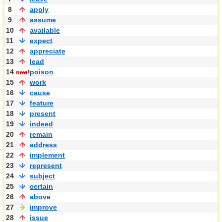
8
apply
9
assume
10
available
11
expect
12
appreciate
13
lead
14
poison
15
work
16
cause
17
feature
18
present
19
indeed
20
remain
21
address
22
implement
23
represent
24
subject
25
certain
26
above
27
improve
28
issue