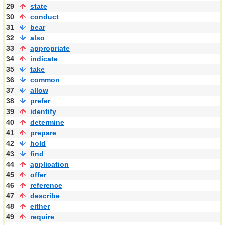
29
state
30
conduct
31
bear
32
also
33
appropriate
34
indicate
35
take
36
common
37
allow
38
prefer
39
identify
40
determine
41
prepare
42
hold
43
find
44
application
45
offer
46
reference
47
describe
48
either
49
require