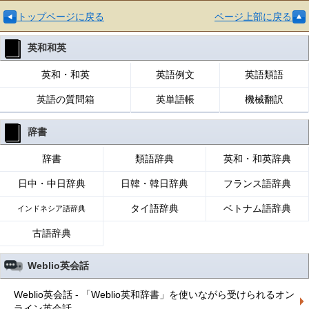
トップページに戻る
ページ上部に戻る
英和和英
英和・和英
英語例文
英語類語
英語の質問箱
英単語帳
機械翻訳
辞書
辞書
類語辞典
英和・和英辞典
日中・中日辞典
日韓・韓日辞典
フランス語辞典
タイ語辞典
ベトナム語辞典
インドネシア語辞典
古語辞典
Weblio英会話
Weblio英会話 - 「Weblio英和辞書」を使いながら受けられるオン
ライン英会話