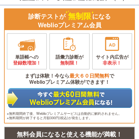
無制限
診断テストが
になる
Weblioプレミアム会員
単語帳への
語彙力診断が
サイト内広告が
登録数増加！
無制限！
非表示！
まずは体験！今なら
最大６０日間無料
で
Weblioプレミアム体験ができます！
※無料期間終了後、Weblioプレミアムサービスは自動的に解約されません。
※無料期間が終了すると月額330円(税込)が発生します。
無料会員になると使える機能が満載！