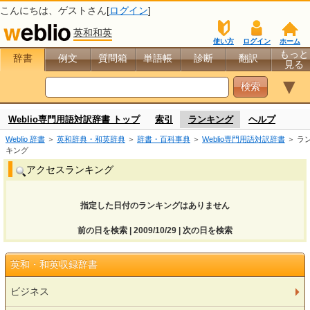
こんにちは、
ゲスト
さん[
ログイン
]
英和和英
使い方
ログイン
ホーム
もっと
辞書
例文
質問箱
単語帳
診断
翻訳
見る
▼
Weblio専門用語対訳辞書 トップ
索引
ランキング
ヘルプ
Weblio 辞書
＞
英和辞典・和英辞典
＞
辞書・百科事典
＞
Weblio専門用語対訳辞書
＞ ラ
キング
アクセスランキング
指定した日付のランキングはありません
前の日を検索 | 2009/10/29 | 次の日を検索
英和・和英収録辞書
ビジネス