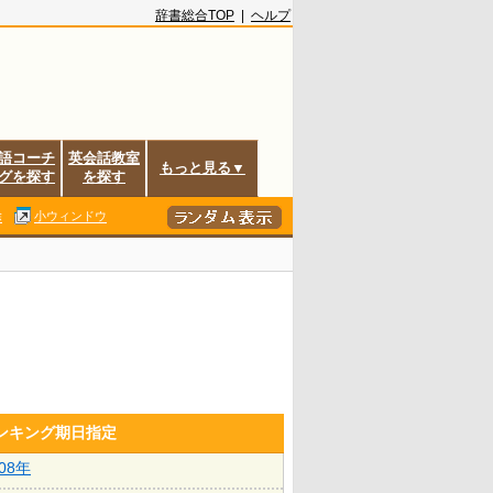
辞書総合TOP
|
ヘルプ
語コーチ
英会話教室
もっと見る▼
グを探す
を探す
除
小ウィンドウ
ランキング期日指定
008年