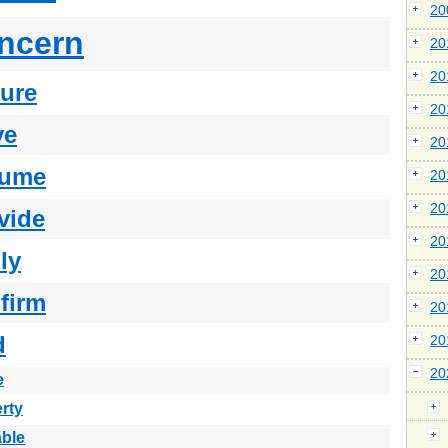
2
ncern
2
2
ture
2
ve
2
sume
2
2
vide
2
ly
2
firm
2
d
2
2
e
rty
able