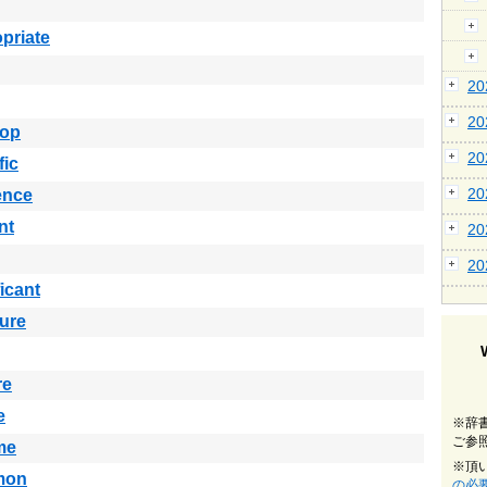
priate
2
2
lop
2
fic
2
ence
nt
2
2
ficant
ure
re
e
※辞
ご参
me
※頂
mon
の必