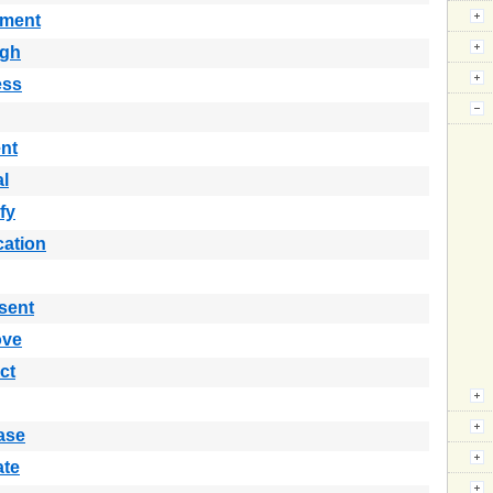
ement
ugh
ess
nt
al
fy
cation
sent
ove
ct
ase
ate