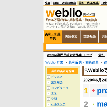
辞書
類語・対義語辞典
英和・和英辞典
日中
英和和英
約506万語収録の英和辞典・和英辞典
複数の英和辞典/和英辞典から一気に検索！
オンライン英語辞書は「weblio英和和英」
英和・和英
英語例文
英語類語
共
辞典
Weblio専門用語対訳辞書 トップ
索引
Weblio 辞書
＞
英和辞典・和英辞典
＞
Webl
英和和英収録辞書
ビジネス
＋
2020年6月
業界用語
＋
コンピュータ
pr
1
＋
工学
＋
学問
＋
ma
2
ヘルスケア
＋