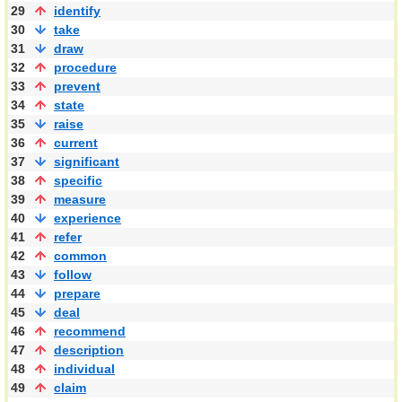
29
identify
30
take
31
draw
32
procedure
33
prevent
34
state
35
raise
36
current
37
significant
38
specific
39
measure
40
experience
41
refer
42
common
43
follow
44
prepare
45
deal
46
recommend
47
description
48
individual
49
claim