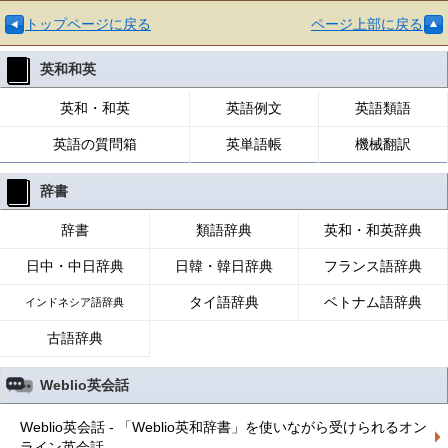
トップページに戻る
ページ上部に戻る
英和和英
英和・和英
英語例文
英語類語
英語の質問箱
英単語帳
機械翻訳
辞書
辞書
類語辞典
英和・和英辞典
日中・中日辞典
日韓・韓日辞典
フランス語辞典
タイ語辞典
ベトナム語辞典
インドネシア語辞典
古語辞典
Weblio英会話
Weblio英会話 - 「Weblio英和辞書」を使いながら受けられるオン
ライン英会話