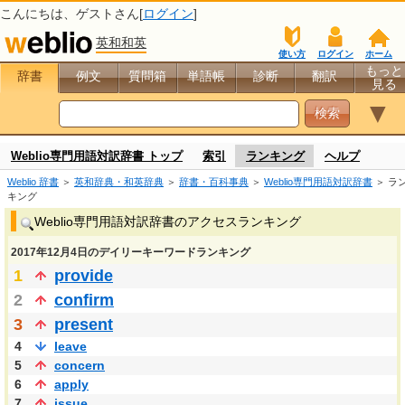
こんにちは、
ゲスト
さん[
ログイン
]
英和和英
使い方
ログイン
ホーム
もっと
辞書
例文
質問箱
単語帳
診断
翻訳
見る
▼
Weblio専門用語対訳辞書 トップ
索引
ランキング
ヘルプ
Weblio 辞書
＞
英和辞典・和英辞典
＞
辞書・百科事典
＞
Weblio専門用語対訳辞書
＞ ラ
キング
Weblio専門用語対訳辞書のアクセスランキング
2017年12月4日のデイリーキーワードランキング
1
provide
2
confirm
3
present
4
leave
5
concern
6
apply
7
issue