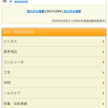
50
account
前の日を検索
| 2017/12/04 |
次の日を検索
2026年8月6日 11時08分更新(随時更新中)
英和・和英収録辞書
ビジネス
業界用語
コンピュータ
工学
学問
ヘルスケア
辞書・百科事典