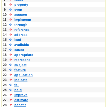
8
property
9
even
10
assume
11
implement
12
through
13
reference
14
address
15
lead
16
available
17
cause
18
appropriate
19
represent
20
subject
21
feature
22
application
23
indicate
24
fall
25
hold
26
improve
27
estimate
28
benefit