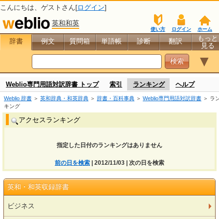
こんにちは、
ゲスト
さん[
ログイン
]
英和和英
使い方
ログイン
ホーム
もっと
辞書
例文
質問箱
単語帳
診断
翻訳
見る
▼
Weblio専門用語対訳辞書 トップ
索引
ランキング
ヘルプ
Weblio 辞書
＞
英和辞典・和英辞典
＞
辞書・百科事典
＞
Weblio専門用語対訳辞書
＞ ラ
キング
アクセスランキング
指定した日付のランキングはありません
前の日を検索
| 2012/11/03 | 次の日を検索
英和・和英収録辞書
ビジネス