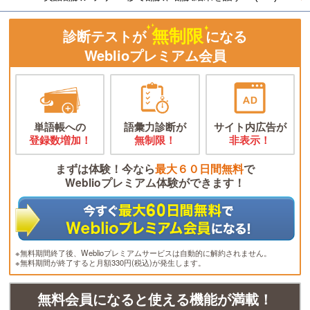
無制限
診断テストが
になる
Weblioプレミアム会員
単語帳への
語彙力診断が
サイト内広告が
登録数増加！
無制限！
非表示！
まずは体験！今なら
最大６０日間無料
で
Weblioプレミアム体験ができます！
※無料期間終了後、Weblioプレミアムサービスは自動的に解約されません。
※無料期間が終了すると月額330円(税込)が発生します。
無料会員になると使える機能が満載！