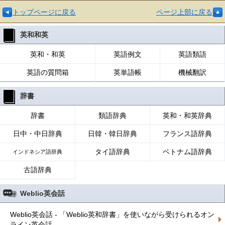
トップページに戻る
ページ上部に戻る
英和和英
英和・和英
英語例文
英語類語
英語の質問箱
英単語帳
機械翻訳
辞書
辞書
類語辞典
英和・和英辞典
日中・中日辞典
日韓・韓日辞典
フランス語辞典
タイ語辞典
ベトナム語辞典
インドネシア語辞典
古語辞典
Weblio英会話
Weblio英会話 - 「Weblio英和辞書」を使いながら受けられるオン
ライン英会話