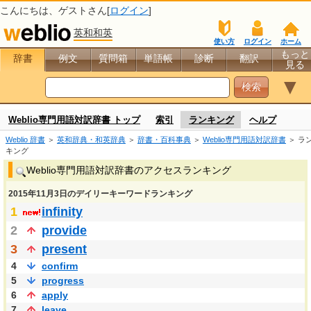
こんにちは、
ゲスト
さん[
ログイン
]
英和和英
使い方
ログイン
ホーム
もっと
辞書
例文
質問箱
単語帳
診断
翻訳
見る
▼
Weblio専門用語対訳辞書 トップ
索引
ランキング
ヘルプ
Weblio 辞書
＞
英和辞典・和英辞典
＞
辞書・百科事典
＞
Weblio専門用語対訳辞書
＞ ラ
キング
Weblio専門用語対訳辞書のアクセスランキング
2015年11月3日のデイリーキーワードランキング
1
infinity
2
provide
3
present
4
confirm
5
progress
6
apply
7
leave