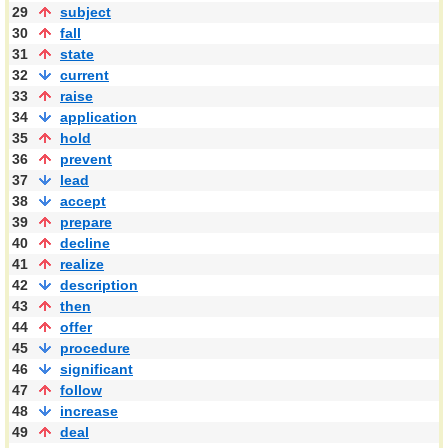
29
subject
30
fall
31
state
32
current
33
raise
34
application
35
hold
36
prevent
37
lead
38
accept
39
prepare
40
decline
41
realize
42
description
43
then
44
offer
45
procedure
46
significant
47
follow
48
increase
49
deal