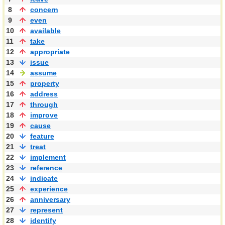
8
concern
9
even
10
available
11
take
12
appropriate
13
issue
14
assume
15
property
16
address
17
through
18
improve
19
cause
20
feature
21
treat
22
implement
23
reference
24
indicate
25
experience
26
anniversary
27
represent
28
identify