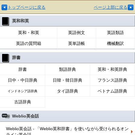
トップページに戻る
ページ上部に戻る
英和和英
英和・和英
英語例文
英語類語
英語の質問箱
英単語帳
機械翻訳
辞書
辞書
類語辞典
英和・和英辞典
日中・中日辞典
日韓・韓日辞典
フランス語辞典
タイ語辞典
ベトナム語辞典
インドネシア語辞典
古語辞典
Weblio英会話
Weblio英会話 - 「Weblio英和辞書」を使いながら受けられるオン
ライン英会話