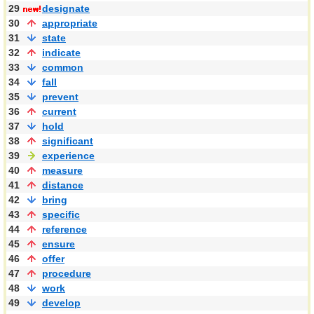
29
designate
30
appropriate
31
state
32
indicate
33
common
34
fall
35
prevent
36
current
37
hold
38
significant
39
experience
40
measure
41
distance
42
bring
43
specific
44
reference
45
ensure
46
offer
47
procedure
48
work
49
develop