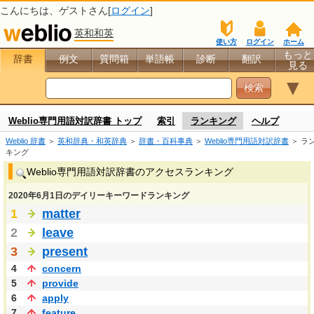
こんにちは、
ゲスト
さん[
ログイン
]
英和和英
使い方
ログイン
ホーム
もっと
辞書
例文
質問箱
単語帳
診断
翻訳
見る
▼
Weblio専門用語対訳辞書 トップ
索引
ランキング
ヘルプ
Weblio 辞書
＞
英和辞典・和英辞典
＞
辞書・百科事典
＞
Weblio専門用語対訳辞書
＞ ラ
キング
Weblio専門用語対訳辞書のアクセスランキング
2020年6月1日のデイリーキーワードランキング
1
matter
2
leave
3
present
4
concern
5
provide
6
apply
7
feature