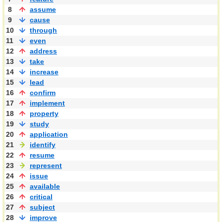
8
assume
9
cause
10
through
11
even
12
address
13
take
14
increase
15
lead
16
confirm
17
implement
18
property
19
study
20
application
21
identify
22
resume
23
represent
24
issue
25
available
26
critical
27
subject
28
improve