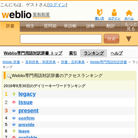
こんにちは、
ゲスト
さん[
ログイン
]
英和和英
使い方
ログイン
ホーム
もっと
辞書
例文
質問箱
単語帳
診断
翻訳
見る
▼
Weblio専門用語対訳辞書 トップ
索引
ランキング
ヘルプ
Weblio 辞書
＞
英和辞典・和英辞典
＞
辞書・百科事典
＞
Weblio専門用語対訳辞書
＞ ラ
キング
Weblio専門用語対訳辞書のアクセスランキング
2016年9月30日のデイリーキーワードランキング
1
legacy
2
issue
3
present
4
confirm
5
provide
6
leave
7
available