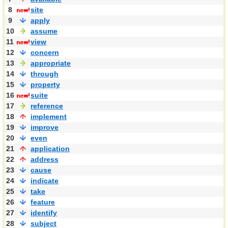
8
site
9
apply
10
assume
11
view
12
concern
13
appropriate
14
through
15
property
16
suite
17
reference
18
implement
19
improve
20
even
21
application
22
address
23
cause
24
indicate
25
take
26
feature
27
identify
28
subject