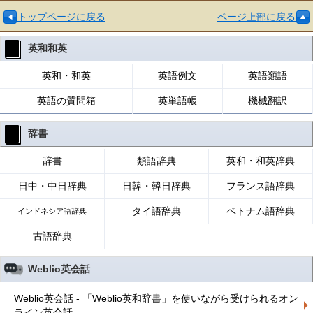
トップページに戻る
ページ上部に戻る
英和和英
英和・和英
英語例文
英語類語
英語の質問箱
英単語帳
機械翻訳
辞書
辞書
類語辞典
英和・和英辞典
日中・中日辞典
日韓・韓日辞典
フランス語辞典
タイ語辞典
ベトナム語辞典
インドネシア語辞典
古語辞典
Weblio英会話
Weblio英会話 - 「Weblio英和辞書」を使いながら受けられるオン
ライン英会話