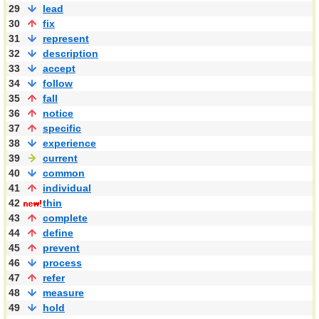
29
lead
30
fix
31
represent
32
description
33
accept
34
follow
35
fall
36
notice
37
specific
38
experience
39
current
40
common
41
individual
42
thin
43
complete
44
define
45
prevent
46
process
47
refer
48
measure
49
hold