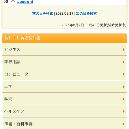
50
account
前の日を検索
| 2022/09/17 |
次の日を検索
2026年8月7日 11時42分更新(随時更新中)
英和・和英収録辞書
ビジネス
業界用語
コンピュータ
工学
学問
ヘルスケア
辞書・百科事典