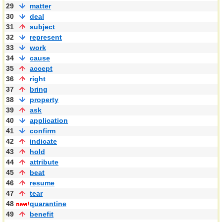
29
matter
30
deal
31
subject
32
represent
33
work
34
cause
35
accept
36
right
37
bring
38
property
39
ask
40
application
41
confirm
42
indicate
43
hold
44
attribute
45
beat
46
resume
47
tear
48
quarantine
49
benefit