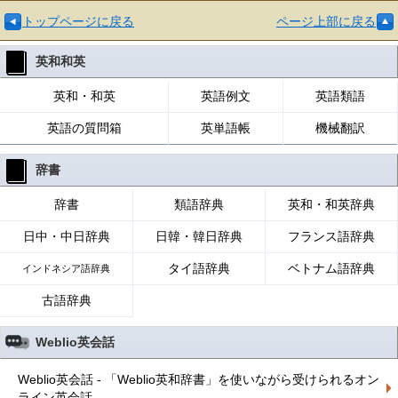
トップページに戻る
ページ上部に戻る
英和和英
英和・和英
英語例文
英語類語
英語の質問箱
英単語帳
機械翻訳
辞書
辞書
類語辞典
英和・和英辞典
日中・中日辞典
日韓・韓日辞典
フランス語辞典
タイ語辞典
ベトナム語辞典
インドネシア語辞典
古語辞典
Weblio英会話
Weblio英会話 - 「Weblio英和辞書」を使いながら受けられるオン
ライン英会話