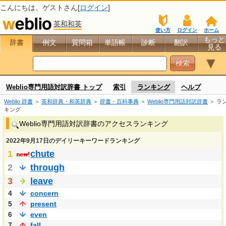
こんにちは、
ゲスト
さん[
ログイン
]
英和和英
使い方
ログイン
ホーム
もっと
辞書
例文
質問箱
単語帳
診断
翻訳
見る
▼
Weblio専門用語対訳辞書 トップ
索引
ランキング
ヘルプ
Weblio 辞書
＞
英和辞典・和英辞典
＞
辞書・百科事典
＞
Weblio専門用語対訳辞書
＞ ラ
キング
Weblio専門用語対訳辞書のアクセスランキング
2022年9月17日のデイリーキーワードランキング
1
chute
2
through
3
leave
4
concern
5
present
6
even
7
fall