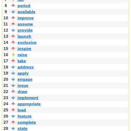
8
period
9
available
10
improve
11
assume
12
provide
13
launch
14
exclusive
15
inspire
16
raise
17
take
18
address
19
apply
20
engage
21
issue
22
draw
23
implement
24
appropriate
25
lead
26
feature
27
complete
28
state