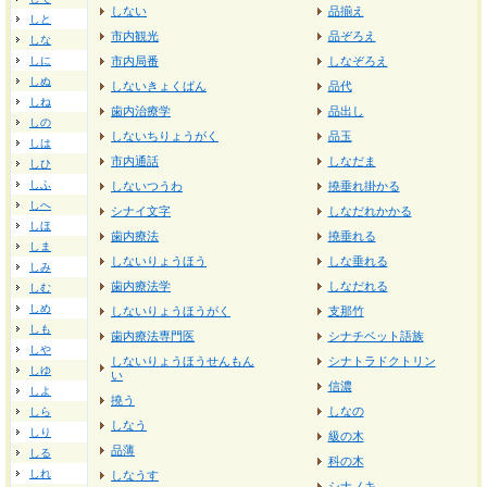
しない
品揃え
しと
市内観光
品ぞろえ
しな
しに
市内局番
しなぞろえ
しぬ
しないきょくばん
品代
しね
歯内治療学
品出し
しの
しないちりょうがく
品玉
しは
市内通話
しなだま
しひ
しふ
しないつうわ
撓垂れ掛かる
しへ
シナイ文字
しなだれかかる
しほ
歯内療法
撓垂れる
しま
しないりょうほう
しな垂れる
しみ
歯内療法学
しなだれる
しむ
しめ
しないりょうほうがく
支那竹
しも
歯内療法専門医
シナチベット語族
しや
しないりょうほうせんもん
シナトラドクトリン
しゆ
い
信濃
しよ
撓う
しなの
しら
しなう
しり
級の木
品薄
しる
科の木
しれ
しなうす
シナノキ