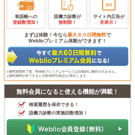
単語帳への
語彙力診断が
サイト内広告が
登録数増加！
無制限！
非表示！
まずは体験！今なら
最大６０日間無料
で
Weblioプレミアム体験ができます！
※無料期間終了後、Weblioプレミアムサービスは自動的に解約されません。
※無料期間が終了すると月額330円(税込)が発生します。
無料会員になると使える機能が満載！
検索履歴を保存できる！
語彙力診断の実施回数増加！