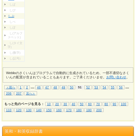
しぱ
しぴ
しぷ
しぺ
しぽ
し(アルフ
ァベット)
し(タイ文
字)
し(数字)
し(記号)
Weblioのさくいんはプログラムで自動的に生成されているため、一部不適切なさく
いんの配置が含まれていることもあります。ご了承くださいませ。
お問い合わせ
。
...
.
...
.
＜前へ
1
2
46
47
48
49
50
51
52
53
54
55
56
206
207
次へ＞
もっと先のページを見る：
10
20
30
40
50
60
70
80
90
100
110
120
130
140
150
160
170
180
190
200
英和・和英収録辞書