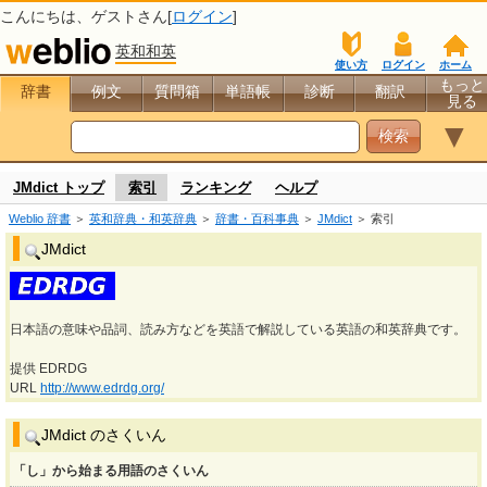
こんにちは、
ゲスト
さん[
ログイン
]
英和和英
使い方
ログイン
ホーム
もっと
辞書
例文
質問箱
単語帳
診断
翻訳
見る
▼
JMdict トップ
索引
ランキング
ヘルプ
Weblio 辞書
＞
英和辞典・和英辞典
＞
辞書・百科事典
＞
JMdict
＞ 索引
JMdict
日本語の意味や品詞、読み方などを英語で解説している英語の和英辞典です。
提供 EDRDG
URL
http://www.edrdg.org/
JMdict のさくいん
「し」から始まる用語のさくいん