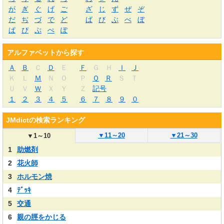
が
ぎ
ぐ
げ
ご
ざ
じ
ず
ぜ
ぞ
だ
ぢ
づ
で
ど
ば
び
ぶ
べ
ぼ
ぱ
ぴ
ぷ
ぺ
ぽ
アルファベットから探す
Ａ
Ｂ
Ｃ
Ｄ
Ｅ
Ｆ
Ｇ
Ｈ
Ｉ
Ｊ
Ｋ
Ｌ
Ｍ
Ｎ
Ｏ
Ｐ
Ｑ
Ｒ
Ｓ
Ｔ
Ｕ
Ｖ
Ｗ
Ｘ
Ｙ
Ｚ
記号
１
２
３
４
５
６
７
８
９
０
JMdictの検索ランキング
▼
11～20
▼
21～30
▼
1～10
1
助燃剤
2
花火師
3
ホルモン焼
4
ﾃﾞｯｷ
5
交通
6
親の脛をかじる