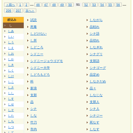
...
.
...
.
＜前へ
1
2
46
47
48
49
50
51
52
53
54
55
56
206
207
次へ＞
絞込み
試読
しながら
し
死毒
品枯れ
しあ
しどけない
シナ語
しい
し所
品切れ
しう
しどころ
しなぎれ
しえ
しお
シドニー
シナグリ
しか
シドニージョウゴグモ
支那語
しき
シドニー大学
シナゴーグ
しく
しどろもどろ
品定め
しけ
科
しなさだめ
しこ
しさ
新浪
品々
しし
支那
しなじな
しす
品
支那人
しせ
シナ
シナ人
しそ
しな
シナジー
した
しち
竹刀
死なす
しつ
市内
しなす
して