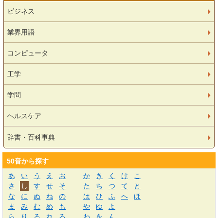
ビジネス
業界用語
コンピュータ
工学
学問
ヘルスケア
辞書・百科事典
50音から探す
あ
い
う
え
お
か
き
く
け
こ
さ
し
す
せ
そ
た
ち
つ
て
と
な
に
ぬ
ね
の
は
ひ
ふ
へ
ほ
ま
み
む
め
も
や
ゆ
よ
ら
り
る
れ
ろ
わ
を
ん