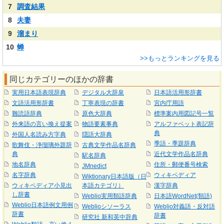
7
調査結果
8
夫妻
9
溜まり
10
蝉
>>もっとランキングを見る
同じカテゴリーのほかの辞書
実用日本語表現辞典
デジタル大辞泉
日本語活用形辞書
文語活用形辞書
丁寧表現の辞書
宮内庁用語
難読語辞典
原色大辞典
標準案内用図記号一覧
外来語の言い換え提案
物語要素事典
アルファベット表記辞
典
外国人名読み方字典
隠語大辞典
季語・季題辞典
歌舞伎・浄瑠璃外題辞
古典文学作品名辞典
典
近代文学作品名辞典
駅名辞典
地名辞典
住所・郵便番号検索
JMnedict
名字辞典
ウィキペディア
Wiktionary日本語版（日
ウィキペディア小見出
本語カテゴリ）
漢字辞典
し辞書
Weblio実用類語辞典
日本語WordNet(類語)
Weblio日本語例文用例
Weblioシソーラス
Weblio対義語・反対語
辞書
辞書
研究社 新和英中辞典