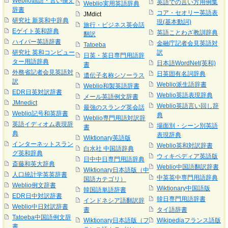
Weblio類語・言い換え
英語での言い方用例集
Weblio実用英語辞典
辞書
コア・セオリー英語表
JMdict
研究社 新英和中辞典
現(基本動詞)
旅行・ビジネス英会話
Eゲイト英和辞典
英語ことわざ教訓辞典
翻訳
ハイパー英語辞書
金融庁記者会見英語対
Tatoeba
研究社 英和コンピュー
訳
日英・英日専門用語辞
ター用語辞典
日本語WordNet(英和)
書
外務省記者会見英語対
日英固有名詞辞典
遺伝子名称シソーラス
訳
Weblio派生語辞書
Weblio和製英語辞書
EDR日英対訳辞書
Weblio英語表現辞典
メール英語例文辞書
JMnedict
Weblio英語言い回し辞
最強のスラング英会話
Weblio記号和英辞書
典
Weblio専門用語対訳辞
英語イディオム表現辞
場面別・シーン別英語
書
典
表現辞典
Wiktionary英語版
インターネットスラン
Weblio英和対訳辞書
白水社 中国語辞典
グ英和辞典
ウィキペディア英語版
日中中日専門用語辞典
斎藤和英大辞典
Weblio中国語翻訳辞書
Wiktionary日本語版（中
人口統計学英英辞書
中英英中専門用語辞典
国語カテゴリ）
Weblio例文辞書
Wiktionary中国語版
韓国語単語辞書
EDR日中対訳辞書
韓日専門用語辞書
インドネシア語翻訳辞
Weblio中日対訳辞書
書
タイ語辞書
Tatoeba中国語例文辞
Wiktionary日本語版（フ
Wikipediaフランス語版
書