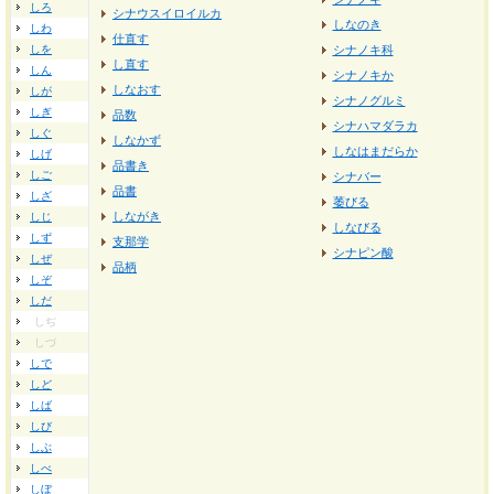
しろ
シナウスイロイルカ
しなのき
しわ
仕直す
しを
シナノキ科
し直す
しん
シナノキか
しなおす
しが
シナノグルミ
しぎ
品数
シナハマダラカ
しぐ
しなかず
しなはまだらか
しげ
品書き
しご
シナバー
品書
しざ
萎びる
しながき
しじ
しなびる
しず
支那学
シナピン酸
しぜ
品柄
しぞ
しだ
しぢ
しづ
しで
しど
しば
しび
しぶ
しべ
しぼ