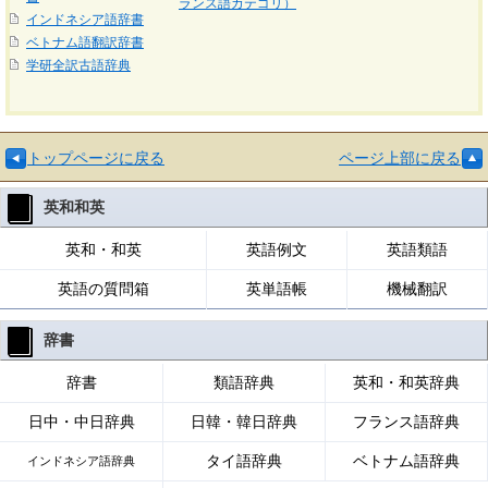
ランス語カテゴリ）
インドネシア語辞書
ベトナム語翻訳辞書
学研全訳古語辞典
トップページに戻る
ページ上部に戻る
英和和英
英和・和英
英語例文
英語類語
英語の質問箱
英単語帳
機械翻訳
辞書
辞書
類語辞典
英和・和英辞典
日中・中日辞典
日韓・韓日辞典
フランス語辞典
タイ語辞典
ベトナム語辞典
インドネシア語辞典