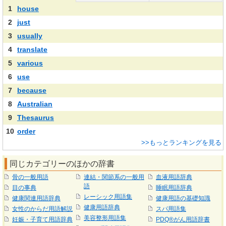
1
house
2
just
3
usually
4
translate
5
various
6
use
7
because
8
Australian
9
Thesaurus
10
order
>>もっとランキングを見る
同じカテゴリーのほかの辞書
骨の一般用語
連結・関節系の一般用
血液用語辞典
語
目の事典
睡眠用語辞典
レーシック用語集
健康関連用語辞典
健康用語の基礎知識
健康用語辞典
女性のからだ用語解説
スパ用語集
美容整形用語集
妊娠・子育て用語辞典
PDQ®がん用語辞書