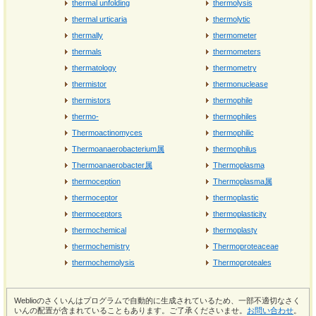
thermal unfolding
thermolysis
thermal urticaria
thermolytic
thermally
thermometer
thermals
thermometers
thermatology
thermometry
thermistor
thermonuclease
thermistors
thermophile
thermo-
thermophiles
Thermoactinomyces
thermophilic
Thermoanaerobacterium属
thermophilus
Thermoanaerobacter属
Thermoplasma
thermoception
Thermoplasma属
thermoceptor
thermoplastic
thermoceptors
thermoplasticity
thermochemical
thermoplasty
thermochemistry
Thermoproteaceae
thermochemolysis
Thermoproteales
Weblioのさくいんはプログラムで自動的に生成されているため、一部不適切なさく
いんの配置が含まれていることもあります。ご了承くださいませ。
お問い合わせ
。