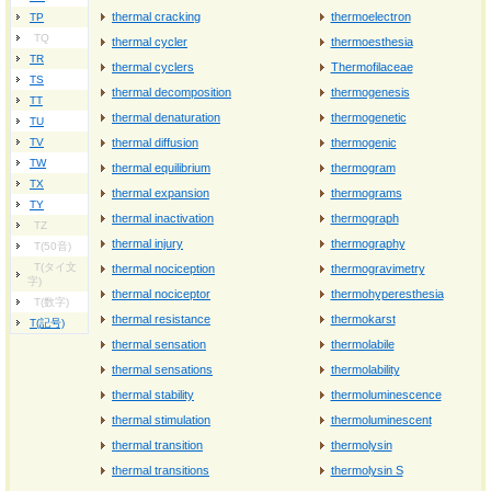
thermal cracking
thermoelectron
TP
TQ
thermal cycler
thermoesthesia
TR
thermal cyclers
Thermofilaceae
TS
thermal decomposition
thermogenesis
TT
thermal denaturation
thermogenetic
TU
TV
thermal diffusion
thermogenic
TW
thermal equilibrium
thermogram
TX
thermal expansion
thermograms
TY
thermal inactivation
thermograph
TZ
thermal injury
thermography
T(50音)
T(タイ文
thermal nociception
thermogravimetry
字)
thermal nociceptor
thermohyperesthesia
T(数字)
thermal resistance
thermokarst
T(記号)
thermal sensation
thermolabile
thermal sensations
thermolability
thermal stability
thermoluminescence
thermal stimulation
thermoluminescent
thermal transition
thermolysin
thermal transitions
thermolysin S