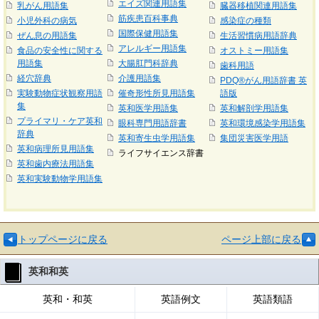
エイズ関連用語集
乳がん用語集
臓器移植関連用語集
筋疾患百科事典
小児外科の病気
感染症の種類
国際保健用語集
ぜん息の用語集
生活習慣病用語辞典
アレルギー用語集
食品の安全性に関する
オストミー用語集
用語集
大腸肛門科辞典
歯科用語
経穴辞典
介護用語集
PDQ®がん用語辞書 英
実験動物症状観察用語
催奇形性所見用語集
語版
集
英和医学用語集
英和解剖学用語集
プライマリ・ケア英和
眼科専門用語辞書
英和環境感染学用語集
辞典
英和寄生虫学用語集
集団災害医学用語
英和病理所見用語集
ライフサイエンス辞書
英和歯内療法用語集
英和実験動物学用語集
トップページに戻る
ページ上部に戻る
英和和英
英和・和英
英語例文
英語類語