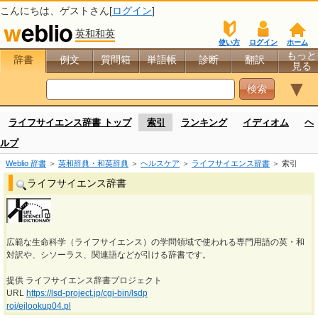
こんにちは、
ゲスト
さん[
ログイン
]
英和和英
使い方
ログイン
ホーム
もっと
辞書
例文
質問箱
単語帳
診断
翻訳
見る
▼
ライフサイエンス辞書 トップ
索引
ランキング
イディオム
ヘ
ルプ
Weblio 辞書
＞
英和辞典・和英辞典
＞
ヘルスケア
＞
ライフサイエンス辞書
＞ 索引
ライフサイエンス辞書
広範な生命科学（ライフサイエンス）の学問領域で使われる専門用語の英・和
対訳や、シソーラス、関連語などが引ける辞書です。
提供 ライフサイエンス辞書プロジェクト
URL
https://lsd-project.jp/cgi-bin/lsdp
roj/ejlookup04.pl