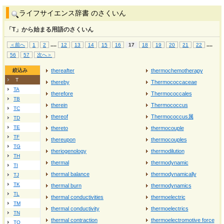
ライフサイエンス辞書 のさくいん
「T」から始まる用語のさくいん
...
.
...
.
＜前へ
1
2
12
13
14
15
16
17
18
19
20
21
22
56
57
次へ＞
絞込み
thereafter
thermochemotherapy
T
thereby
Thermococcaceae
TA
therefore
Thermococcales
TB
therein
Thermococcus
TC
thereof
Thermococcus属
TD
TE
thereto
thermocouple
TF
thereupon
thermocouples
TG
theriogenology
thermodilution
TH
thermal
thermodynamic
TI
thermal balance
thermodynamically
TJ
TK
thermal burn
thermodynamics
TL
thermal conductivities
thermoelectric
TM
thermal conductivity
thermoelectrics
TN
thermal contraction
thermoelectromotive force
TO