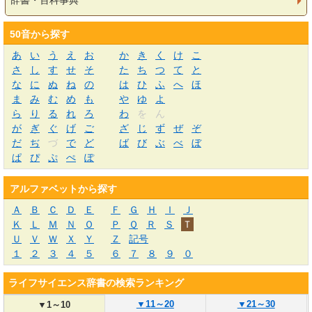
辞書・百科事典
50音から探す
あ
い
う
え
お
か
き
く
け
こ
さ
し
す
せ
そ
た
ち
つ
て
と
な
に
ぬ
ね
の
は
ひ
ふ
へ
ほ
ま
み
む
め
も
や
ゆ
よ
ら
り
る
れ
ろ
わ
を
ん
が
ぎ
ぐ
げ
ご
ざ
じ
ず
ぜ
ぞ
だ
ぢ
づ
で
ど
ば
び
ぶ
べ
ぼ
ぱ
ぴ
ぷ
ぺ
ぽ
アルファベットから探す
Ａ
Ｂ
Ｃ
Ｄ
Ｅ
Ｆ
Ｇ
Ｈ
Ｉ
Ｊ
Ｋ
Ｌ
Ｍ
Ｎ
Ｏ
Ｐ
Ｑ
Ｒ
Ｓ
Ｔ
Ｕ
Ｖ
Ｗ
Ｘ
Ｙ
Ｚ
記号
１
２
３
４
５
６
７
８
９
０
ライフサイエンス辞書の検索ランキング
▼
11～20
▼
21～30
▼
1～10