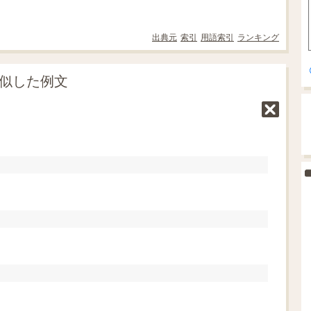
出典元
索引
用語索引
ランキング
類似した例文