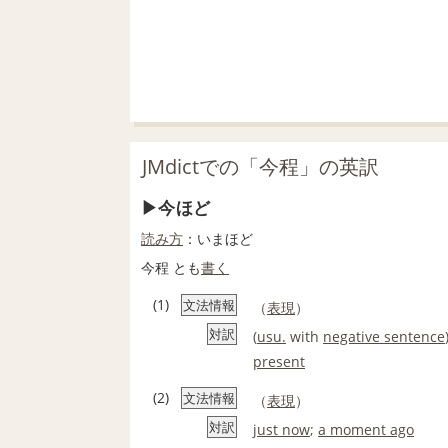
JMdictでの「今程」の英訳
今ほど
読み方
：いまほど
今程 とも
書く
(1)
文法情報
（
表現
）
対訳
(
usu.
with
negative sentence
present
(2)
文法情報
（
表現
）
対訳
just now
;
a moment ago