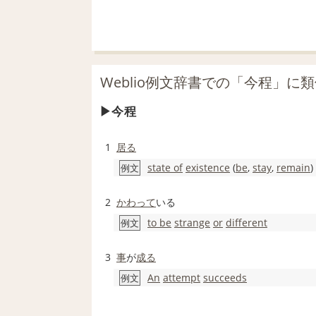
Weblio例文辞書での「今程」に
今程
1
居る
state of
existence
(
be
,
stay
,
remain
)
例文
2
かわって
いる
to be
strange
or
different
例文
3
事
が
成る
An
attempt
succeeds
例文