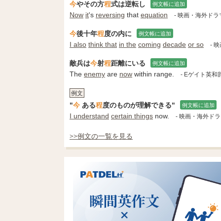
今
やその方
程
式は逆転し
例文帳に追加
Now
it
's
reversing
that
equation
- 映画・海外ド
今
後十年
程
度の内に
例文帳に追加
I also
think that
in the
coming
decade
or so
- 
敵兵は
今
射
程
距離にいる
例文帳に追加
The
enemy
are
now
within range.
- Eゲイト英和
例文
"
今
ある
程
度のものが理解できる"
例文帳に追加
I understand
certain things
now.
- 映画・海外ド
>>例文の一覧を見る