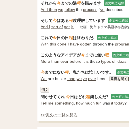
それから
今
までの過
程
を踏みます
例文帳に追加
And then
we
follow
the
process
i'
ve
described.
そして
今
はある
程
度理解しています
例文帳に追加
And I
sort of
get
it.
- 映画・海外ドラマ英語字幕翻訳
これで
今
日の日
程
は終わりだ.
例文帳に追加
With this
done
I have
gotten
through the
progra
このようなアイデアが
今
までに無い
程
例文帳に追
More than ever before
it is
these
types of
ideas
今
までにない
程
、私たちは忙しいです。
例文帳
We
are busier
than
we
'
ve
ever
been.
発音を聞く
例文
聞かせてくれ
今
日はどれ
程
楽しんだ?
例文帳に追
Tell me something
,
how much
fun
was
it
today
?
>>例文の一覧を見る