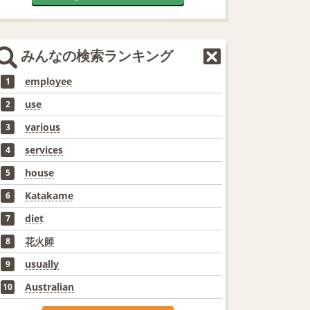
みんなの検索ランキング
employee
1
use
2
various
3
services
4
house
5
Katakame
6
diet
7
花火師
8
usually
9
Australian
10