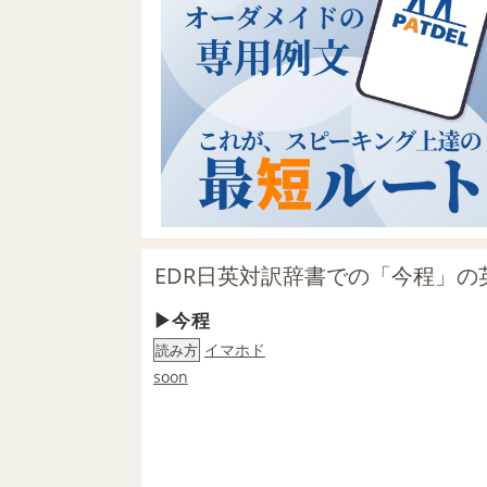
EDR日英対訳辞書での「今程」の
今程
イマホド
読み方
soon