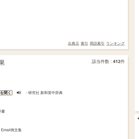
出典元
索引
用語索引
ランキング
果
該当件数 :
412
件
を聞く
- 研究社 新和英中辞典
辞書
io Email例文集