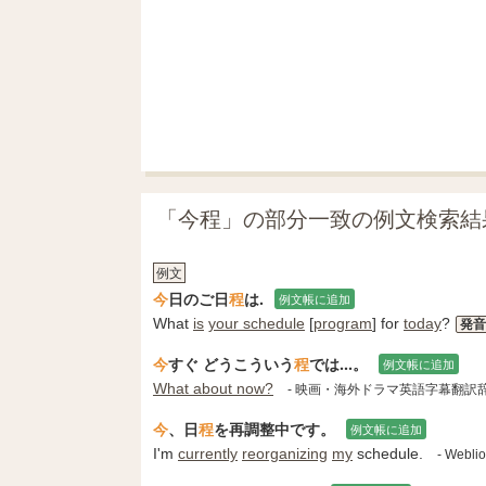
「今程」の部分一致の例文検索結
例文
今
日のご日
程
は.
例文帳に追加
What
is
your schedule
[
program
] for
today
?
発音
今
すぐ どうこういう
程
では...。
例文帳に追加
What about now?
- 映画・海外ドラマ英語字幕翻訳
今
、日
程
を再調整中です。
例文帳に追加
I'm
currently
reorganizing
my
schedule.
- Webl