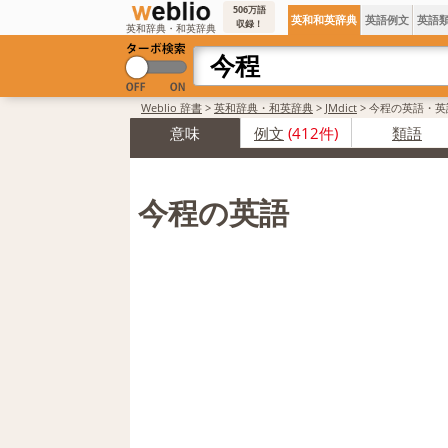
506万語
英和和英辞典
英語例文
英語
収録！
英和辞典・和英辞典
Weblio 辞書
>
英和辞典・和英辞典
>
JMdict
>
今程の英語・英
意味
例文
(412件)
類語
今程の英語