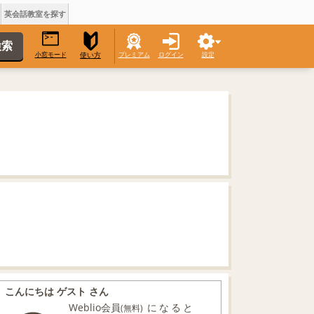
英会話教室を探す
小窓モード
プレミアム
ログイン
設定
使い方
こんにちは ゲスト さん
Weblio会員
になると
(無料)