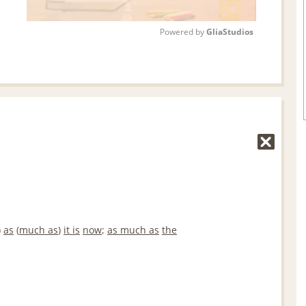
Powered by 
GliaStudios
M
u
t
e
)
as
(
much as
)
it is
now
;
as much as
the