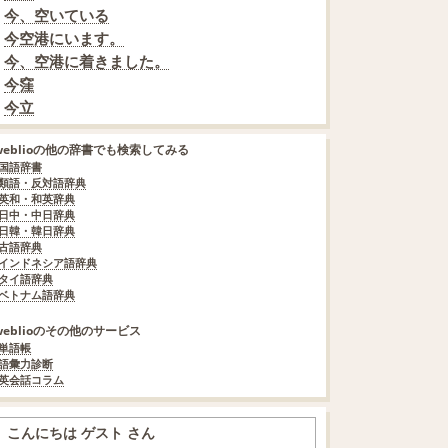
今、空いている
今空港にいます。
今、空港に着きました。
今窪
今立
weblioの他の辞書でも検索してみる
国語辞書
類語・反対語辞典
英和・和英辞典
日中・中日辞典
日韓・韓日辞典
古語辞典
インドネシア語辞典
タイ語辞典
ベトナム語辞典
weblioのその他のサービス
単語帳
語彙力診断
英会話コラム
こんにちは ゲスト さん