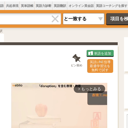
類語
共起表現
英単語帳
英語力診断
英語翻訳
オンライン英会話
英語コーチングを探す
訳
単語を追加
英語LINE指導
ピン留め
最適学習法を
無料で試す
もっとみる
arrow_forward_ios