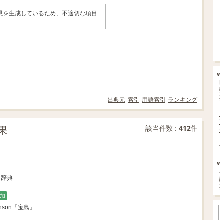
表現を生成しているため、不適切な項目
。
出典元
索引
用語索引
ランキング
果
該当件数 :
412
件
和辞典
加
evenson『宝島』