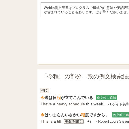
Weblio例文辞書はプログラムで機械的に意味や英語
が含まれていることもあります。ご了承くださいませ
「今程」の部分一致の例文検索結
例文
今
週は日
程
が立てこんでいる
例文帳に追加
I have
a
heavy
schedule
this week.
- Eゲイト英
今
はつまらんいさかい
程
度ですから、
例文帳に追
This is
a
tiff
;
発音を聞く
- Robert Louis St