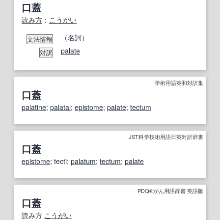
口蓋
読み方
：
こうがい
（
名詞
）
文法情報
palate
対訳
学術用語英和対訳集
口蓋
palatine
;
palatal
;
epistome
;
palate
;
tectum
JST科学技術用語日英対訳辞書
口蓋
epistome
; tecti;
palatum
;
tectum
;
palate
PDQ®がん用語辞書 英語版
口蓋
読み方
こうがい