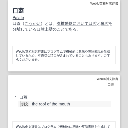
Weblio英和対訳辞書
口蓋
Palate
口蓋（
こうがい
）とは、
脊椎動物
において
口腔
と
鼻腔
を
分離して
いる
口腔
上壁
の
ことで
ある。
Weblio英和対訳辞書はプログラムで機械的に意味や英語表現を生成
しているため、不適切な項目が含まれていることもあります。ご了
承くださいませ。
Weblio例文辞書
口蓋
1
口蓋
the
roof of the mouth
例文
Weblio例文辞書はプログラムで機械的に意味や英語表現を生成して