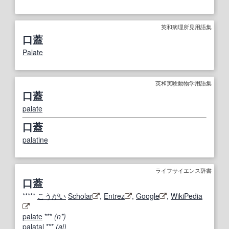
英和病理所見用語集
口蓋
Palate
英和実験動物学用語集
口蓋
palate
口蓋
palatine
ライフサイエンス辞書
口蓋
*****
こうがい
Scholar
,
Entrez
,
Google
,
WikiPedia
palate
***
(n*)
palatal
***
(
aj
)