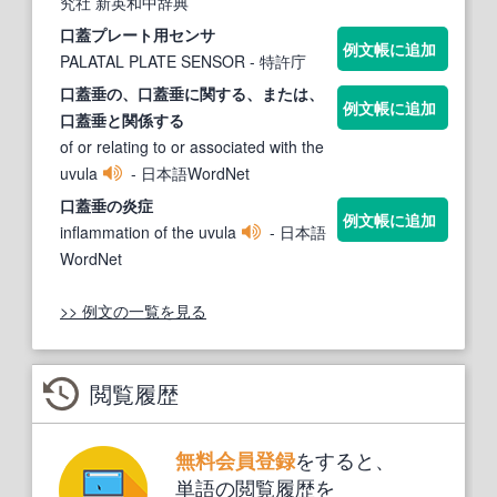
究社 新英和中辞典
口蓋
プレート用センサ
例文帳に追加
PALATAL PLATE SENSOR
- 特許庁
口蓋
垂の、
口蓋
垂に関する、または、
例文帳に追加
口蓋
垂と関係する
of or relating to or associated with the
uvula
- 日本語WordNet
口蓋
垂の炎症
例文帳に追加
inflammation of the uvula
- 日本語
WordNet
>> 例文の一覧を見る
閲覧履歴
をすると、
無料会員登録
単語の閲覧履歴を