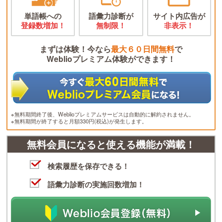
単語帳への
語彙力診断が
サイト内広告が
登録数増加！
無制限！
非表示！
まずは体験！今なら
最大６０日間無料
で
Weblioプレミアム体験ができます！
※無料期間終了後、Weblioプレミアムサービスは自動的に解約されません。
※無料期間が終了すると月額330円(税込)が発生します。
無料会員になると使える機能が満載！
検索履歴を保存できる！
語彙力診断の実施回数増加！