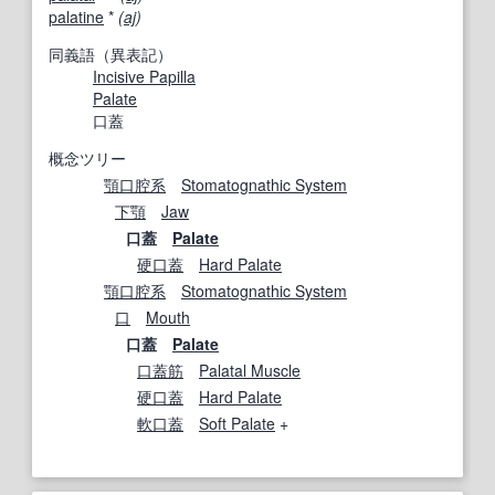
palatine
*
(
aj
)
同義語（異表記）
Incisive Papilla
Palate
口蓋
概念ツリー
顎口腔系
Stomatognathic System
下顎
Jaw
口蓋
Palate
硬口蓋
Hard Palate
顎口腔系
Stomatognathic System
口
Mouth
口蓋
Palate
口蓋筋
Palatal Muscle
硬口蓋
Hard Palate
軟口蓋
Soft Palate
+