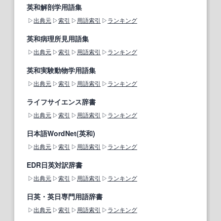
英和解剖学用語集
出典元
索引
用語索引
ランキング
英和病理所見用語集
出典元
索引
用語索引
ランキング
英和実験動物学用語集
出典元
索引
用語索引
ランキング
ライフサイエンス辞書
出典元
索引
用語索引
ランキング
日本語WordNet(英和)
出典元
索引
用語索引
ランキング
EDR日英対訳辞書
出典元
索引
用語索引
ランキング
日英・英日専門用語辞書
出典元
索引
用語索引
ランキング