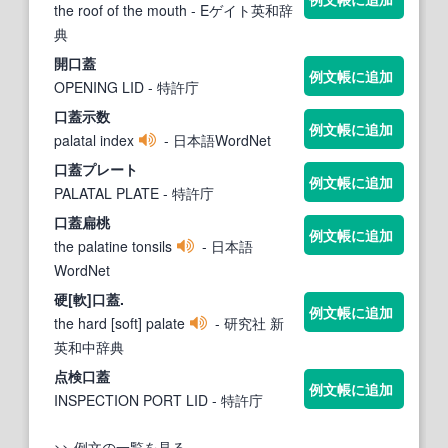
the roof of the mouth
- Eゲイト英和辞
典
開
口蓋
例文帳に追加
OPENING LID
- 特許庁
口蓋
示数
例文帳に追加
palatal index
- 日本語WordNet
口蓋
プレート
例文帳に追加
PALATAL PLATE
- 特許庁
口蓋
扁桃
例文帳に追加
the palatine tonsils
- 日本語
WordNet
硬[軟]
口蓋
.
例文帳に追加
the hard [soft] palate
- 研究社 新
英和中辞典
点検
口蓋
例文帳に追加
INSPECTION PORT LID
- 特許庁
>> 例文の一覧を見る