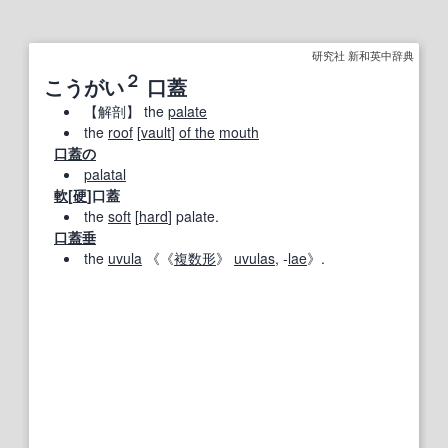
研究社 新和英中辞典
２
こうがい
口蓋
【
解剖
】
the
palate
the
roof
[
vault
]
of the
mouth
口蓋の
palatal
軟
[
硬
]口蓋
the
soft
[
hard
] palate.
口蓋垂
the
uvula
《《
複数形
》
uvulas
, ‐
lae
》.