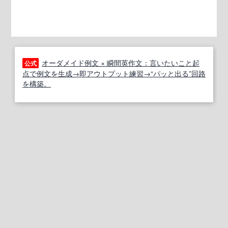
オーダメイド例文 × 瞬間英作文：言いたいこと起
公式
点で例文を生成→即アウトプット練習→“パッと出る”回路
を構築。