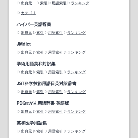
出典元
索引
用語索引
ランキング
カテゴリ
ハイパー英語辞書
出典元
索引
用語索引
ランキング
JMdict
出典元
索引
用語索引
ランキング
学術用語英和対訳集
出典元
索引
用語索引
ランキング
JST科学技術用語日英対訳辞書
出典元
索引
用語索引
ランキング
PDQ®がん用語辞書 英語版
出典元
索引
用語索引
ランキング
英和医学用語集
出典元
索引
用語索引
ランキング