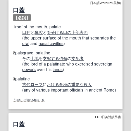
日本語WordNet(英和)
口蓋
【
名詞
】
1
roof of the mouth
,
palate
口腔
と
鼻腔
と
を分ける
口の
上部
表面
(the
upper surface
of the
mouth
that
separates
the
oral
and
nasal cavities
)
2
palsgrave
,
palatine
その
土地
を
支配する
伯
領
の
支配者
(
the lord
of a
palatinate
who
exercised
sovereign
powers
over his
lands
)
3
palatine
古代ローマ
に
おける
多種の
重要な
役人
(
any of
various
important
officials
in
ancient Rome
)
「口蓋」に関する類語一覧
EDR日英対訳辞書
口蓋