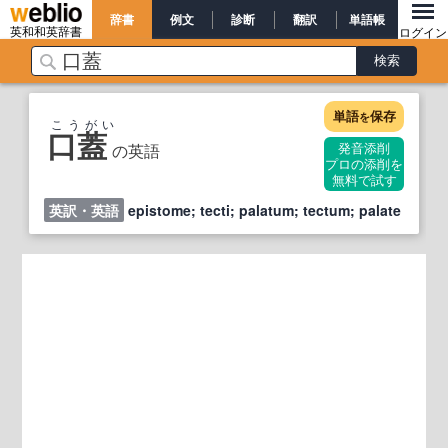
辞書
例文
診断
翻訳
単語帳
英和和英辞書
ログイン
単語
保存
を
こうがい
口蓋
の英語
発音添削
プロの添削を
無料で試す
英訳・英語
epistome; tecti; palatum; tectum; palate