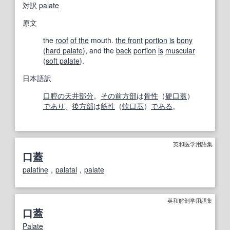
対訳
palate
原文
the
roof
of the
mouth.
the front
portion
is
bony
(
hard palate
), and the
back
portion
is
muscular
(
soft palate
).
日本語訳
口腔の
天井部
分
。
その前
方
部
は
骨性
（
硬口蓋
）
であり
、
後方
部
は
筋性
（
軟口蓋
）
である
。
英和医学用語集
口蓋
palatine
，
palatal
，
palate
英和解剖学用語集
口蓋
Palate