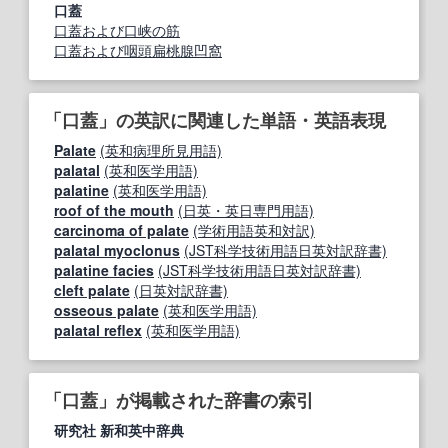
口蓋
口蓋および口峡の筋
口蓋および咽頭扁桃腺凹窩
「口蓋」の英訳に関連した単語・英語表現
Palate
(英和病理所見用語)
palatal
(英和医学用語)
palatine
(英和医学用語)
roof of the mouth
(日英・英日専門用語)
carcinoma of palate
(学術用語英和対訳)
palatal myoclonus
(JST科学技術用語日英対訳辞書)
palatine facies
(JST科学技術用語日英対訳辞書)
cleft palate
(日英対訳辞書)
osseous palate
(英和医学用語)
palatal reflex
(英和医学用語)
「口蓋」が掲載された辞書の索引
研究社 新和英中辞典