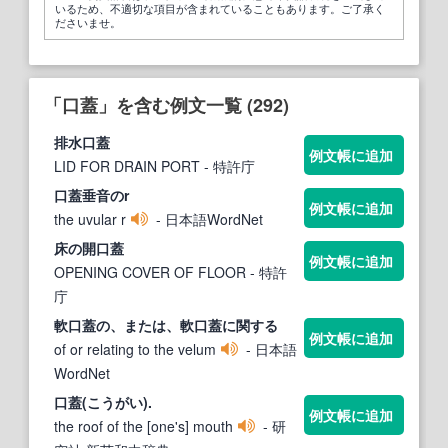
いるため、不適切な項目が含まれていることもあります。ご了承く
ださいませ。
「口蓋」を含む例文一覧 (292)
排水
口蓋
例文帳に追加
LID FOR DRAIN PORT
- 特許庁
口蓋
垂音のr
例文帳に追加
the uvular r
- 日本語WordNet
床の開
口蓋
例文帳に追加
OPENING COVER OF FLOOR
- 特許
庁
軟
口蓋
の、または、軟
口蓋
に関する
例文帳に追加
of or relating to the velum
- 日本語
WordNet
口蓋
(こうがい).
例文帳に追加
the roof of the [one's] mouth
- 研