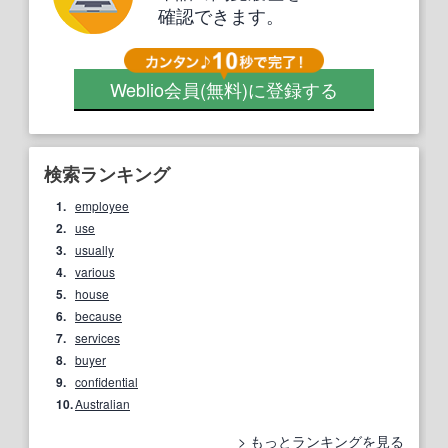
確認できます。
Weblio会員
(無料)
に登録する
検索ランキング
1.
employee
2.
use
3.
usually
4.
various
5.
house
6.
because
7.
services
8.
buyer
9.
confidential
10.
Australian
もっとランキングを見る