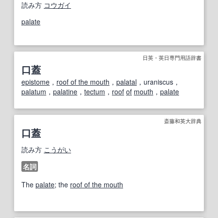
読み方
コウガイ
palate
日英・英日専門用語辞書
口蓋
epistome
，
roof of the mouth
，
palatal
，uraniscus，
palatum
，
palatine
，
tectum
，
roof
of
mouth
，
palate
斎藤和英大辞典
口蓋
読み方
こうがい
名詞
The
palate
; the
roof of the mouth