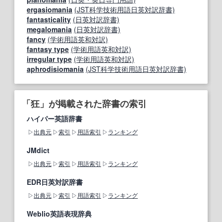
ergasiomania
(JST科学技術用語日英対訳辞書)
fantasticality
(日英対訳辞書)
megalomania
(日英対訳辞書)
fancy
(学術用語英和対訳)
fantasy type
(学術用語英和対訳)
irregular type
(学術用語英和対訳)
aphrodisiomania
(JST科学技術用語日英対訳辞書)
「狂」が掲載された辞書の索引
ハイパー英語辞書
出典元
索引
用語索引
ランキング
JMdict
出典元
索引
用語索引
ランキング
EDR日英対訳辞書
出典元
索引
用語索引
ランキング
Weblio英語表現辞典