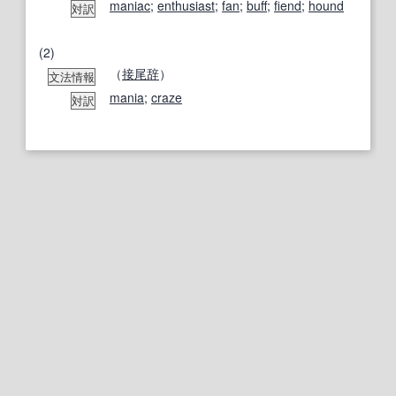
maniac
;
enthusiast
;
fan
;
buff
;
fiend
;
hound
対訳
(2)
（
接尾辞
）
文法情報
mania
;
craze
対訳