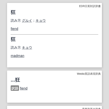
EDR日英対訳辞書
狂
読み方
グルイ
；
キョウ
fiend
狂
読み方
キョウ
madman
Weblio英語表現辞典
...狂
訳語
fiend
斎藤和英大辞典