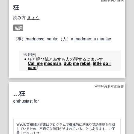
狂
読み方
きょう
名詞
（
事
）
madness
;
mania
:（
人
）a
madman
; a
maniac
用例
狂と
呼び
賊
と
為す
も
人の
評する
に
まかす
Call me
madman
,
dub
me
rebel
,
little
do I
care
!
Weblio英和対訳辞書
…狂
enthusiast
for
Weblio英和対訳辞書はプログラムで機械的に意味や英語表現を生成
しているため、不適切な項目が含まれていることもあります。ご了
承くださいませ。