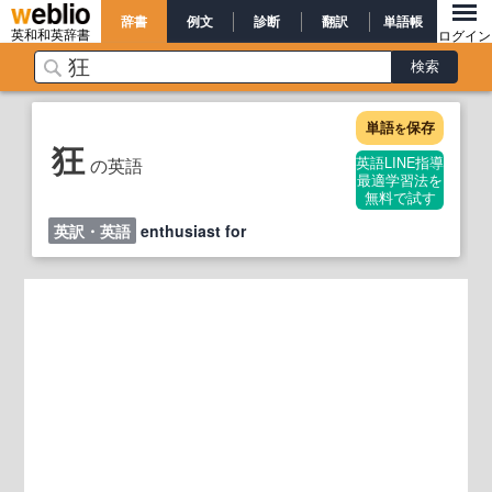
辞書
例文
診断
翻訳
単語帳
英和和英辞書
ログイン
単語
保存
を
狂
の英語
英語LINE指導
最適学習法を
無料で試す
英訳・英語
enthusiast for