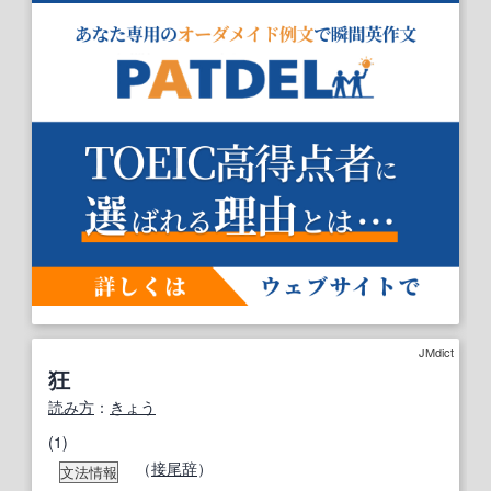
JMdict
狂
読み方
：
きょう
(1)
（
接尾辞
）
文法情報