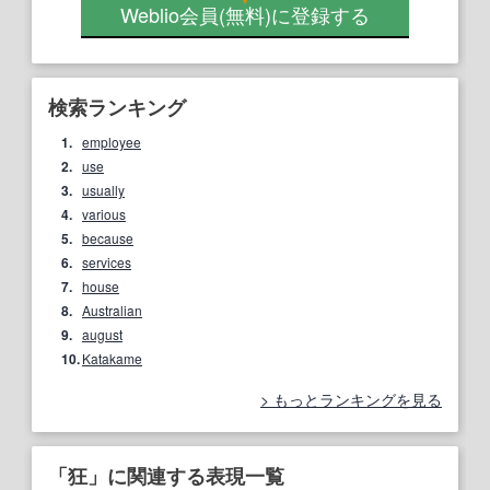
Weblio会員
(無料)
に登録する
検索ランキング
1.
employee
2.
use
3.
usually
4.
various
5.
because
6.
services
7.
house
8.
Australian
9.
august
10.
Katakame
もっとランキングを見る
「狂」に関連する表現一覧