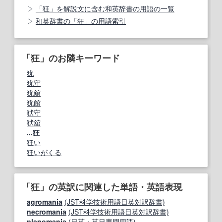
「狂」を解説文に含む和英辞書の用語の一覧
和英辞書の「狂」の用語索引
「狂」のお隣キーワード
犹
犹守
犹舘
犹館
犾守
犾舘
...狂
狂い
狂いがくる
「狂」の英訳に関連した単語・英語表現
agromania
(JST科学技術用語日英対訳辞書)
necromania
(JST科学技術用語日英対訳辞書)
planomania
(日英・英日専門用語)