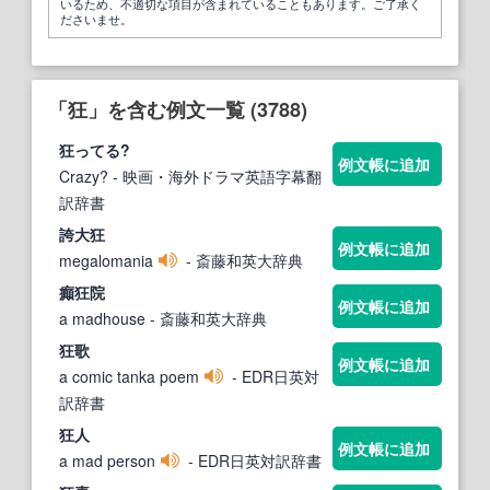
いるため、不適切な項目が含まれていることもあります。ご了承く
ださいませ。
「狂」を含む例文一覧 (3788)
狂
ってる?
例文帳に追加
Crazy?
- 映画・海外ドラマ英語字幕翻
訳辞書
誇大
狂
例文帳に追加
megalomania
- 斎藤和英大辞典
癲
狂
院
例文帳に追加
a madhouse
- 斎藤和英大辞典
狂
歌
例文帳に追加
a comic tanka poem
- EDR日英対
訳辞書
狂
人
例文帳に追加
a mad person
- EDR日英対訳辞書