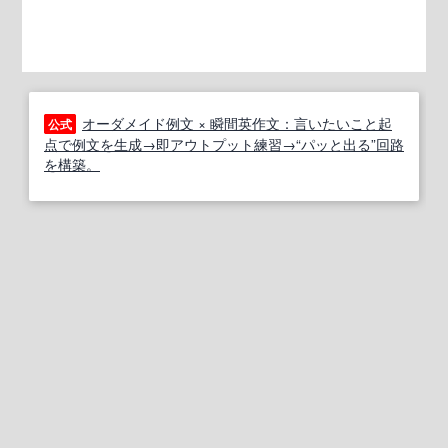
オーダメイド例文 × 瞬間英作文：言いたいこと起
公式
点で例文を生成→即アウトプット練習→“パッと出る”回路
を構築。