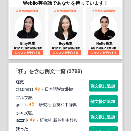
Weblio英会話であなたを待っています！
「狂」を含む例文一覧 (3788)
狂
気
例文帳に追加
craziness
- 日本語WordNet
ゴルフ
狂
.
例文帳に追加
golfitis
- 研究社 新英和中辞典
ジャズ
狂
.
例文帳に追加
jazznik
- 研究社 新英和中辞典
狂
った