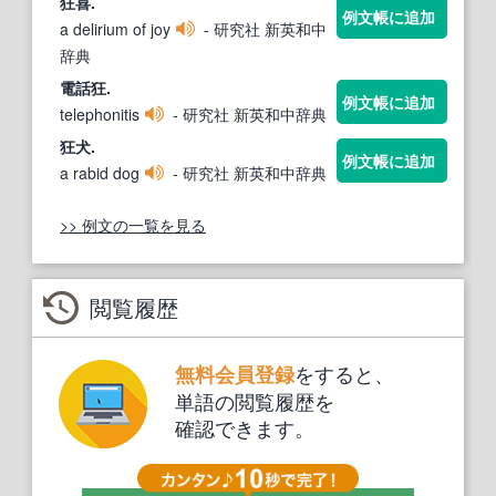
狂
喜.
例文帳に追加
a delirium of joy
- 研究社 新英和中
辞典
電話
狂
.
例文帳に追加
telephonitis
- 研究社 新英和中辞典
狂
犬.
例文帳に追加
a rabid dog
- 研究社 新英和中辞典
>> 例文の一覧を見る
閲覧履歴
をすると、
無料会員登録
単語の閲覧履歴を
確認できます。