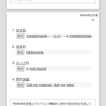
Weblio例文辞書
狂
1
誇大狂
megalomania
―（
人
は）―a
megalomaniac
例文
2
珍本
狂
bibliomania
例文
3
ロック
狂
a
rock hound
例文
4
呼
狂
為
賊
Call me
madman
,
dub
me
rebel
,
例文
Weblio例文辞書はプログラムで機械的に意味や英語表現を生成して