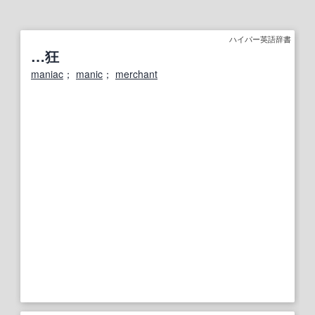
ハイパー英語辞書
…狂
maniac
；
manic
；
merchant