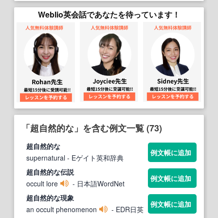
Weblio英会話であなたを待っています！
「超自然的な」を含む例文一覧 (73)
超自然的な
例文帳に追加
supernatural
- Eゲイト英和辞典
超自然的な
伝説
例文帳に追加
occult lore
- 日本語WordNet
超自然的な
現象
例文帳に追加
an occult phenomenon
- EDR日英