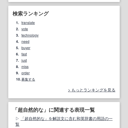
検索ランキング
1.
translate
2.
vote
3.
technology
4.
need
5.
buyer
6.
fast
7.
just
8.
miss
9.
order
10.
募集する
もっとランキングを見る
「超自然的な」に関連する表現一覧
「超自然的な」を解説文に含む和英辞書の用語の一
覧