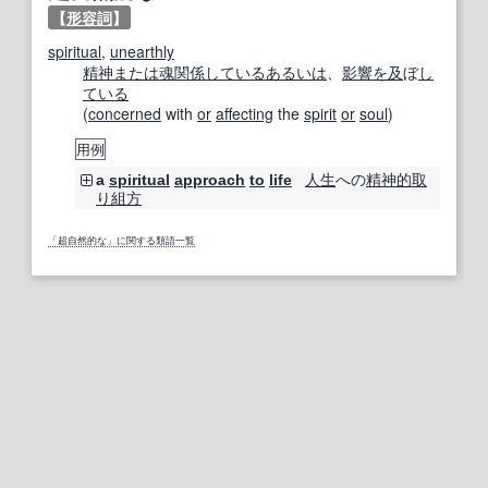
【
形容詞
】
spiritual
,
unearthly
精神
または
魂
関係している
あるいは
、
影響を
及
ぼ
し
ている
(
concerned
with
or
affecting
the
spirit
or
soul
)
用例
人生
への
精神的
取
a
spiritual
approach
to
life
り
組方
「超自然的な」に関する類語一覧