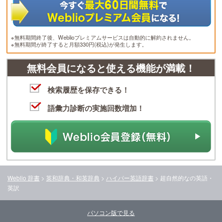
※無料期間終了後、Weblioプレミアムサービスは自動的に解約されません。
※無料期間が終了すると月額330円(税込)が発生します。
無料会員になると使える機能が満載！
検索履歴を保存できる！
語彙力診断の実施回数増加！
Weblio 辞書
>
英和辞典・和英辞典
>
ハイパー英語辞書
>
超自然的な
の英語・
英訳
パソコン版で見る