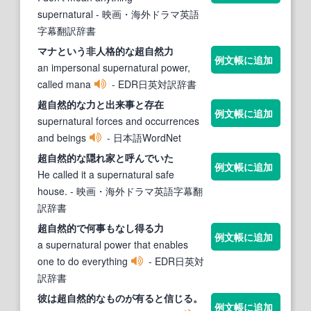
supernatural
- 映画・海外ドラマ英語
字幕翻訳辞書
マナという非人格
的
な
超自然
力
例文帳に追加
an impersonal supernatural power,
called mana
- EDR日英対訳辞書
超自然的な
力と出来事と存在
例文帳に追加
supernatural forces and occurrences
and beings
- 日本語WordNet
超自然的な
隠れ家と呼んでいた
例文帳に追加
He called it a supernatural safe
house.
- 映画・海外ドラマ英語字幕翻
訳辞書
超自然
的
で何事もなし得る力
例文帳に追加
a supernatural power that enables
one to do everything
- EDR日英対
訳辞書
彼は
超自然的な
ものが有ると信じる。
例文帳に追加