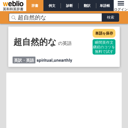
辞書
例文
診断
翻訳
単語帳
英和和英辞書
ログイン
単語
保存
を
超自然的な
の英語
瞬間英作文
継続のコツを
無料で試す
英訳・英語
spiritual,unearthly