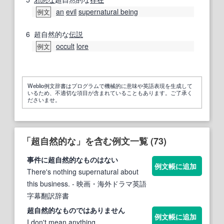
an
evil
supernatural being
例文
6
超自然的な
伝説
occult
lore
例文
Weblio例文辞書はプログラムで機械的に意味や英語表現を生成して
いるため、不適切な項目が含まれていることもあります。ご了承く
ださいませ。
「超自然的な」を含む例文一覧 (73)
事件に
超自然的な
ものはない
例文帳に追加
There's nothing supernatural about
this business.
- 映画・海外ドラマ英語
字幕翻訳辞書
超自然的な
ものではありません
例文帳に追加
I don't mean anything