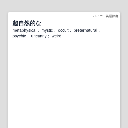
ハイパー英語辞書
超自然的な
metaphysical
；
mystic
；
occult
；
preternatural
；
psychic
；
uncanny
；
weird