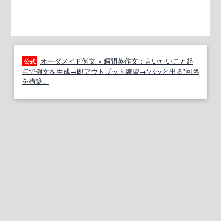
オーダメイド例文 × 瞬間英作文：言いたいこと起
公式
点で例文を生成→即アウトプット練習→“パッと出る”回路
を構築。