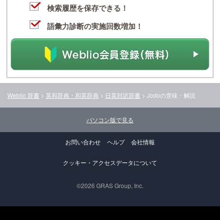
検索履歴を保存できる！
語彙力診断の実施回数増加！
Weblio 辞書
>
英和辞典・和英辞典
>
日英対訳辞書
>
Jodo
の意味・解説
パソコン版で見る
お問い合わせ
ヘルプ
会社情報
クッキー・アクセスデータについて
©2026 GRAS Group, Inc.