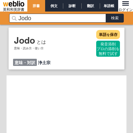
辞書
例文
診断
翻訳
単語帳
英和和英辞書
ログイン
単語
保存
を
Jodo
とは
発音添削
意味・読み方・使い方
プロの添削を
無料で試す
意味・対訳
浄土宗