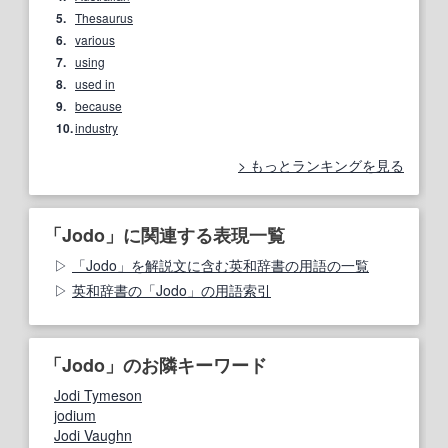
5.
Thesaurus
6.
various
7.
using
8.
used in
9.
because
10.
industry
もっとランキングを見る
「Jodo」に関連する表現一覧
「Jodo」を解説文に含む英和辞書の用語の一覧
英和辞書の「Jodo」の用語索引
「Jodo」のお隣キーワード
Jodi Tymeson
jodium
Jodi Vaughn