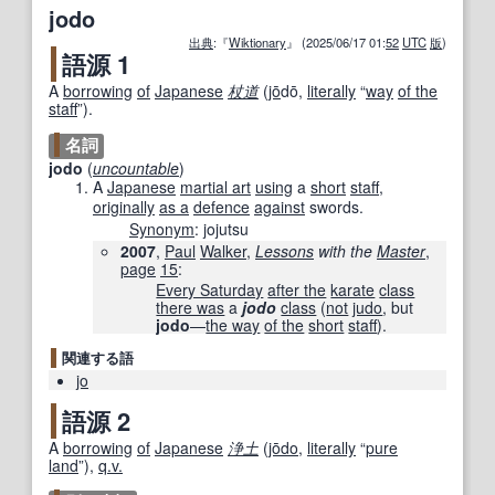
jodo
出典
:『
Wiktionary
』 (2025/06/17 01:
52
UTC
版
)
語源 1
A
borrowing
of
Japanese
杖道
(
jō
dō
,
literally
“
way
of the
staff
”
)
.
名詞
jodo
(
uncountable
)
A
Japanese
martial art
using
a
short
staff
,
originally
as a
defence
against
swords.
Synonym
:
jojutsu
2007
,
Paul
Walker
,
Lessons
with the
Master
,
page
15
:
Every Saturday
after the
karate
class
there was
a
jodo
class
(
not
judo
, but
jodo
—
the way
of the
short
staff
).
関連する語
jo
語源 2
A
borrowing
of
Japanese
浄土
(
jō
do
,
literally
“
pure
land
”
)
,
q.v.