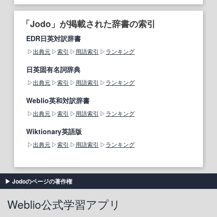
「Jodo」が掲載された辞書の索引
EDR日英対訳辞書
出典元
索引
用語索引
ランキング
日英固有名詞辞典
出典元
索引
用語索引
ランキング
Weblio英和対訳辞書
出典元
索引
用語索引
ランキング
Wiktionary英語版
出典元
索引
用語索引
ランキング
Jodoのページの著作権
Weblio公式学習アプリ