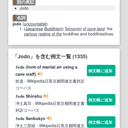
別の表記
Jodo
名詞
jodo
(
uncountable
)
(
Japanese
Buddhism
)
Synonym
of
pure land
: the
various
realms
of the
buddhas and boddhisattvas.
「Jodo」を含む例文一覧 (1335)
(form of martial art using a
Jodo
例文帳に追加
cane staff)
杖道
- Wikipedia日英京都関連文書対訳
コーパス
Shinshu
Jodo
例文帳に追加
浄土真宗
- Wikipedia日英京都関連文書
対訳コーパス
Sanbukyo
Jodo
例文帳に追加
浄土三部経
- Wikipedia日英京都関連文