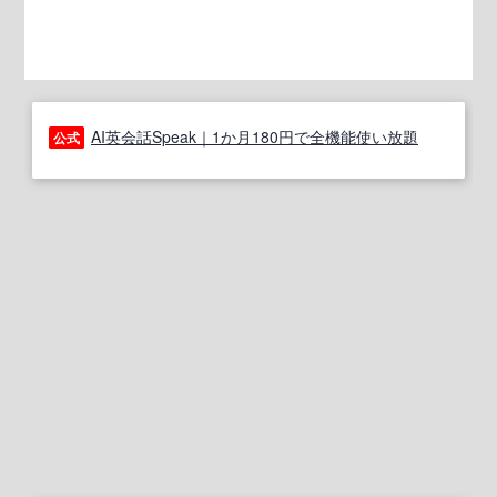
AI英会話Speak｜1か月180円で全機能使い放題
公式