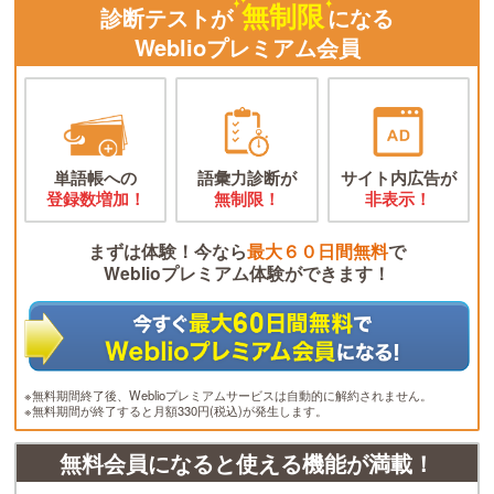
無制限
診断テストが
になる
Weblioプレミアム会員
単語帳への
語彙力診断が
サイト内広告が
登録数増加！
無制限！
非表示！
まずは体験！今なら
最大６０日間無料
で
Weblioプレミアム体験ができます！
※無料期間終了後、Weblioプレミアムサービスは自動的に解約されません。
※無料期間が終了すると月額330円(税込)が発生します。
無料会員になると使える機能が満載！