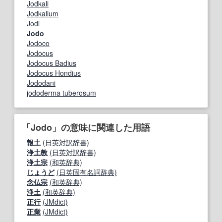
Jodkali
Jodkalium
Jodl
Jodo
Jodoco
Jodocus
Jodocus Badius
Jodocus Hondius
Jododani
jododerma tuberosum
「Jodo」の意味に関連した用語
報土
(日英対訳辞書)
浄土教
(日英対訳辞書)
浄土宗
(和英辞典)
じょうど
(日英固有名詞辞典)
念仏宗
(和英辞典)
浄土
(和英辞典)
正行
(JMdict)
正業
(JMdict)