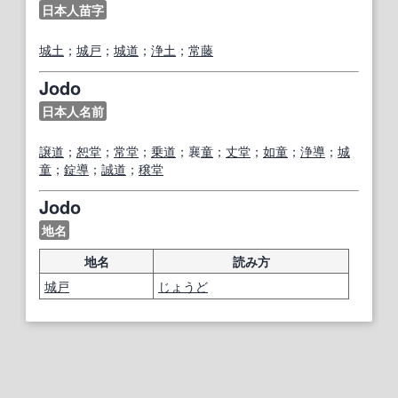
日本人苗字
城
土
；
城
戸
；
城
道
；
浄土
；
常
藤
Jodo
日本人名前
譲
道
；
恕
堂
；
常
堂
；
乗
道
；襄
童
；
丈
堂
；
如
童
；
浄
導
；
城
童
；
錠
導
；
誠
道
；
穣
堂
Jodo
地名
地名
読み方
城
戸
じょうど