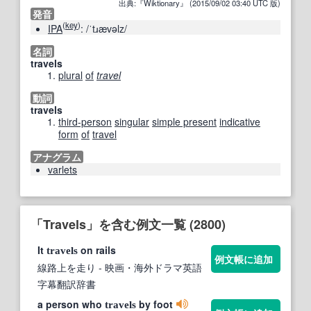
出典:『Wiktionary』 (2015/09/02 03:40 UTC 版)
発音
(
key
)
IPA
:
/ˈtɹævəlz/
名詞
travels
plural
of
travel
動詞
travels
third-person
singular
simple present
indicative
form
of
travel
アナグラム
varlets
「Travels」を含む例文一覧 (2800)
It
on rails
travels
例文帳に追加
線路上を走り
- 映画・海外ドラマ英語
字幕翻訳辞書
a person who
by foot
travels