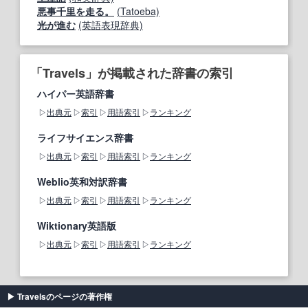
悪事千里を走る。
(Tatoeba)
光が進む
(英語表現辞典)
「Travels」が掲載された辞書の索引
ハイパー英語辞書
出典元
索引
用語索引
ランキング
ライフサイエンス辞書
出典元
索引
用語索引
ランキング
Weblio英和対訳辞書
出典元
索引
用語索引
ランキング
Wiktionary英語版
出典元
索引
用語索引
ランキング
Travelsのページの著作権