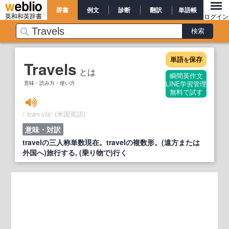
辞書
例文
診断
翻訳
単語帳
英和和英辞書
ログイン
単語
保存
を
Travels
とは
瞬間英作文
意味・読み方・使い方
LINE学習管理
無料で試す
/
/
(米国英語)
ˈtrævʌlz
意味・対訳
travelの三人称単数現在。travelの複数形。(遠方または
外国へ)旅行する, (乗り物で)行く