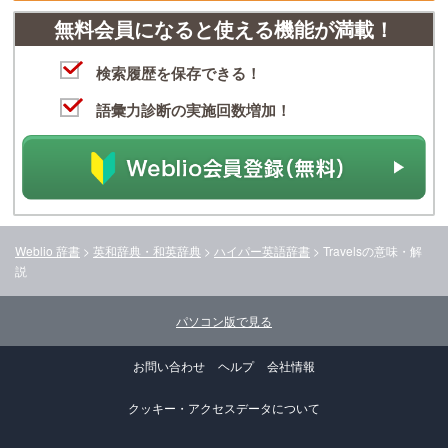
無料会員になると使える機能が満載！
検索履歴を保存できる！
語彙力診断の実施回数増加！
Weblio 辞書
>
英和辞典・和英辞典
>
ハイパー英語辞書
>
Travels
の意味・解
説
パソコン版で見る
お問い合わせ
ヘルプ
会社情報
クッキー・アクセスデータについて