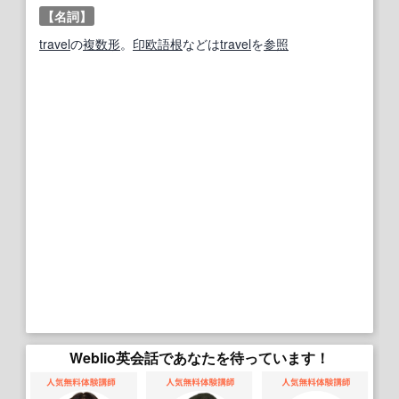
【名詞】
travel
の
複数形
。
印欧語
根
などは
travel
を
参照
Weblio英会話であなたを待っています！