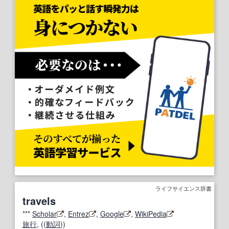
ライフサイエンス辞書
travels
***
Scholar
,
Entrez
,
Google
,
WikiPedia
旅行
, ((
動詞
))