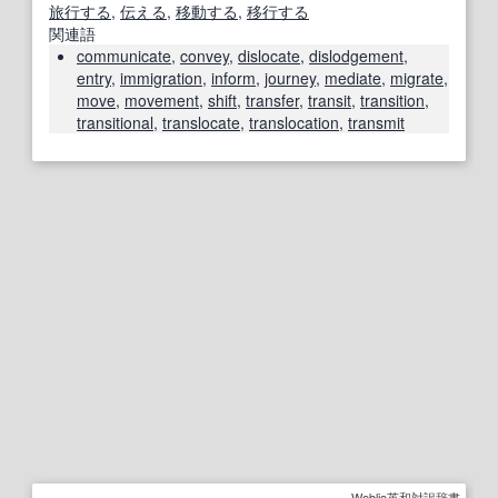
旅行する
,
伝える
,
移動する
,
移行する
関連語
communicate
,
convey
,
dislocate
,
dislodgement
,
entry
,
immigration
,
inform
,
journey
,
mediate
,
migrate
,
move
,
movement
,
shift
,
transfer
,
transit
,
transition
,
transitional
,
translocate
,
translocation
,
transmit
Weblio英和対訳辞書