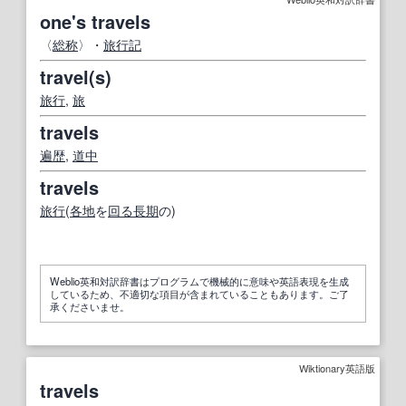
one's travels
〈
総称
〉・
旅行記
travel(s)
旅行
,
旅
travels
遍歴
,
道中
travels
旅行
(
各地
を
回る
長期
の)
Weblio英和対訳辞書はプログラムで機械的に意味や英語表現を生成
しているため、不適切な項目が含まれていることもあります。ご了
承くださいませ。
Wiktionary英語版
travels