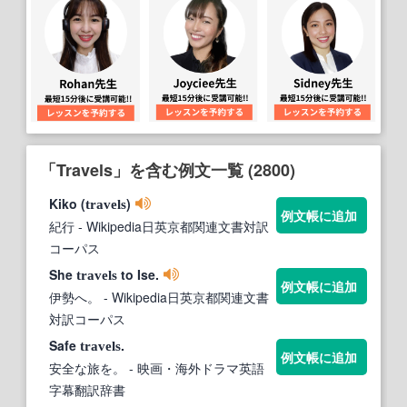
「Travels」を含む例文一覧 (2800)
Kiko (
)
travels
例文帳に追加
紀行
- Wikipedia日英京都関連文書対訳
コーパス
She
to Ise.
travels
例文帳に追加
伊勢へ。
- Wikipedia日英京都関連文書
対訳コーパス
Safe
.
travels
例文帳に追加
安全な旅を。
- 映画・海外ドラマ英語
字幕翻訳辞書