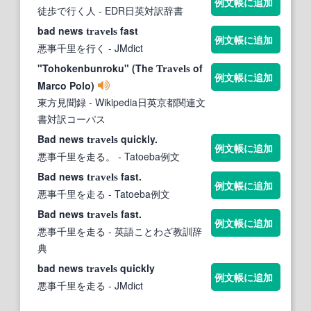
例文帳に追加
徒歩で行く人
- EDR日英対訳辞書
bad news
fast
travels
例文帳に追加
悪事千里を行く
- JMdict
"Tohokenbunroku" (The
of
Travels
例文帳に追加
Marco Polo)
東方見聞録
- Wikipedia日英京都関連文
書対訳コーパス
Bad news
quickly.
travels
例文帳に追加
悪事千里を走る。
- Tatoeba例文
Bad news
fast.
travels
例文帳に追加
悪事千里を走る
- Tatoeba例文
Bad news
fast.
travels
例文帳に追加
悪事千里を走る
- 英語ことわざ教訓辞
典
bad news
quickly
travels
例文帳に追加
悪事千里を走る
- JMdict