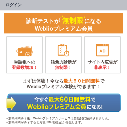
ログイン
無制限
診断テストが
になる
Weblioプレミアム会員
単語帳への
語彙力診断が
サイト内広告が
登録数増加！
無制限！
非表示！
まずは体験！今なら
最大６０日間無料
で
Weblioプレミアム体験ができます！
※無料期間終了後、Weblioプレミアムサービスは自動的に解約されません。
※無料期間が終了すると月額330円(税込)が発生します。