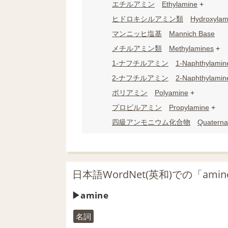
エチルアミン
Ethylamine
+
ヒドロキシルアミン
類
Hydroxylam
マンニッヒ塩基
Mannich Base
メチルアミン
類
Methylamines
+
1-ナフチルアミン
1-Naphthylamin
2-ナフチルアミン
2-Naphthylamin
ポリアミン
Polyamine
+
プロピルアミン
Propylamine
+
四級アンモニウム化合物
Quatern
日本語WordNet(英和)での「ami
amine
名詞