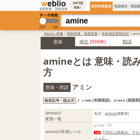
506万語
英和和英辞典
英語例文
英語
収録！
英和辞典・和英辞典
Weblio 辞書
>
英和辞典・和英辞典
>
学術用語英和対訳
>
am
意味
例文
(999件)
類語
amineとは 意味・読
方
アミン
意味・対訳
,
/
(米国英語)
(英国英
発音記号・読み方
ˌeˈmin
ˌeɪˈmi:n
amineの
名詞：
amines
(複数形)
変形一覧
レベル
：
17
amineの学習レベル
TOEICは高得点。
公式
ソッド。