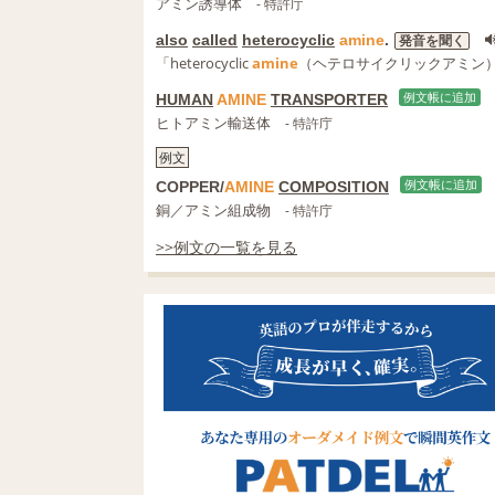
アミン誘導体
- 特許庁
also
called
heterocyclic
amine
.
発音を聞く
「heterocyclic
amine
（ヘテロサイクリックアミン
HUMAN
AMINE
TRANSPORTER
例文帳に追加
ヒトアミン輸送体
- 特許庁
例文
COPPER/
AMINE
COMPOSITION
例文帳に追加
銅／アミン組成物
- 特許庁
>>例文の一覧を見る