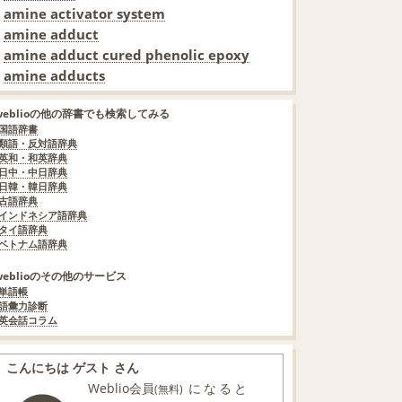
amine activator system
amine adduct
amine adduct cured phenolic epoxy
amine adducts
weblioの他の辞書でも検索してみる
国語辞書
類語・反対語辞典
英和・和英辞典
日中・中日辞典
日韓・韓日辞典
古語辞典
インドネシア語辞典
タイ語辞典
ベトナム語辞典
weblioのその他のサービス
単語帳
語彙力診断
英会話コラム
こんにちは ゲスト さん
Weblio会員
になると
(無料)