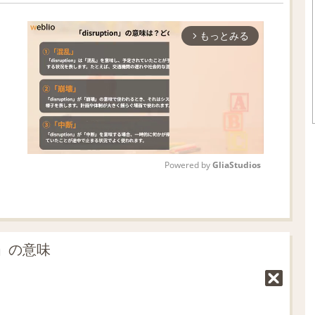
もっとみる
arrow_forward_ios
Powered by 
GliaStudios
M
u
t
」の意味
e