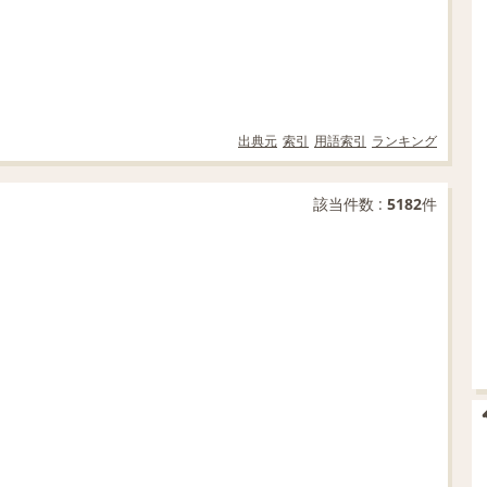
出典元
索引
用語索引
ランキング
該当件数 :
5182
件