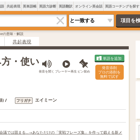
類語
共起表現
英単語帳
英語力診断
英語翻訳
オンライン英会話
英語コーチングを探す
ineの意味・解説
共起表現
み方・使い
単語を追加
発音添削
発音を聞く
プレーヤー再生
ピン留め
プロの添削を
無料で試す
エイミーン
/
語)
フリガナ
でも会議では固まる…→あなただけの「実戦フレーズ集」を作って鍛える新メ