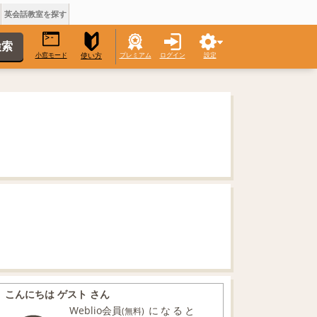
英会話教室を探す
小窓モード
プレミアム
ログイン
設定
使い方
こんにちは ゲスト さん
Weblio会員
になると
(無料)