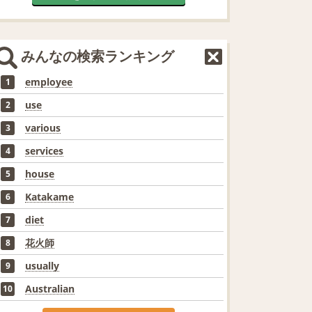
みんなの検索ランキング
employee
1
use
2
various
3
services
4
house
5
Katakame
6
diet
7
花火師
8
usually
9
Australian
10