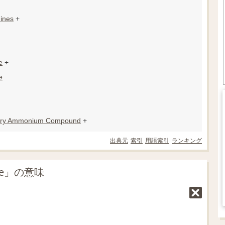
ines
+
e
+
e
ary Ammonium Compound
+
出典元
索引
用語索引
ランキング
ne」の意味