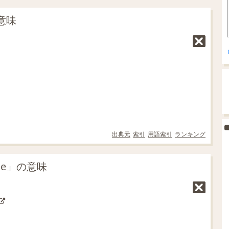
意味
出典元
索引
用語索引
ランキング
ne」の意味