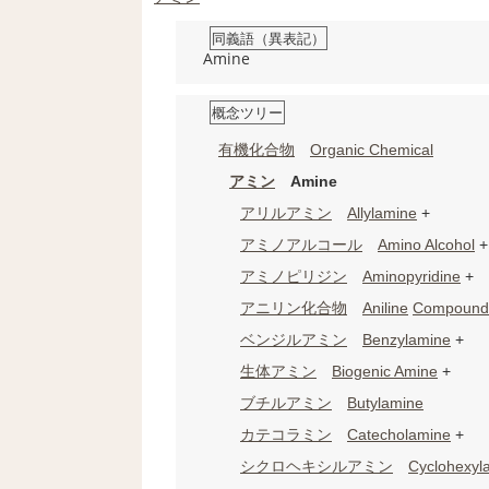
同義語（異表記）
Amine
概念ツリー
有機化合物
Organic Chemical
アミン
Amine
アリルアミン
Allylamine
+
アミノアルコール
Amino Alcohol
+
アミノピリジン
Aminopyridine
+
アニリン
化合物
Aniline
Compound
ベンジルアミン
Benzylamine
+
生体アミン
Biogenic Amine
+
ブチルアミン
Butylamine
カテコラミン
Catecholamine
+
シクロヘキシルアミン
Cyclohexyl