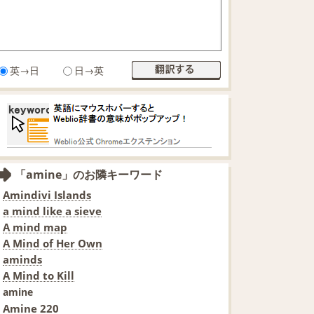
英→日
日→英
「amine」のお隣キーワード
Amindivi Islands
a mind like a sieve
A mind map
A Mind of Her Own
aminds
A Mind to Kill
amine
Amine 220