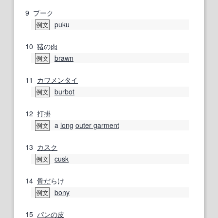
9
プーク
puku
例文
10
猪
の
肉
brawn
例文
11
カワメンタイ
burbot
例文
12
打掛
a
long
outer garment
例文
13
カスク
cusk
例文
14
骨だ
らけ
bony
例文
15
パンの皮