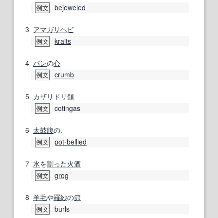
bejeweled
例文
3
アマガサヘビ
kraits
例文
4
パン
の
心
crumb
例文
5
カザリドリ
類
cotingas
例文
6
太鼓腹
の.
pot‐bellied
例文
7
水
を
割った
火酒
grog
例文
8
羊毛
や
羅紗
の
節
burls
例文