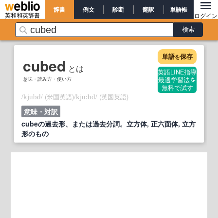
辞書
例文
診断
翻訳
単語帳
英和和英辞書
ログイン
単語
保存
を
cubed
とは
英語LINE指導
意味・読み方・使い方
最適学習法を
無料で試す
/
/
(米国英語)
/
/
(英国英語)
kjubd
kju:bd
意味・対訳
cubeの過去形、または過去分詞。立方体, 正六面体, 立方
形のもの