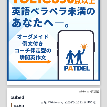
Wiktionary英語版
cubed
出典
:『
Wiktionary
』 (2026/04/20
22
:
21
UTC
版
)