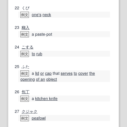
22
くび
one's
neck
例文
23
糊
入
a paste-pot
例文
24
こする
to
rub
例文
25
ふた
a
lid
or
cap
that
serves
to
cover
the
例文
opening
of an
object
26
包丁
a
kitchen knife
例文
27
クジャク
peafowl
例文