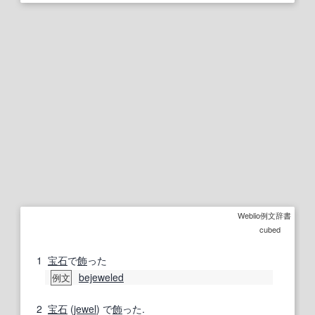
Weblio例文辞書
cubed
1
宝石
で
飾
った
bejeweled
例文
2
宝石
(
jewel
) で
飾
った.