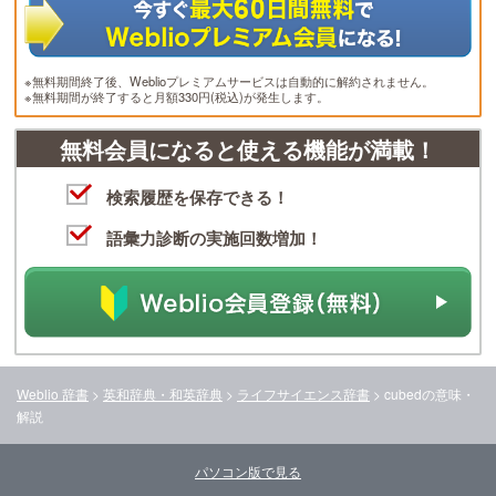
※無料期間終了後、Weblioプレミアムサービスは自動的に解約されません。
※無料期間が終了すると月額330円(税込)が発生します。
無料会員になると使える機能が満載！
検索履歴を保存できる！
語彙力診断の実施回数増加！
Weblio 辞書
>
英和辞典・和英辞典
>
ライフサイエンス辞書
>
cubed
の意味・
解説
パソコン版で見る