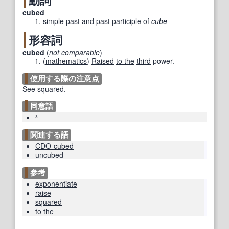
動詞
cubed
simple past
and
past participle
of
cube
形容詞
cubed
(
not
comparable
)
(
mathematics
)
Raised
to the
third
power.
使用する際の注意点
See
squared.
同意語
³
関連する語
CDO-cubed
uncubed
参考
exponentiate
raise
squared
to the