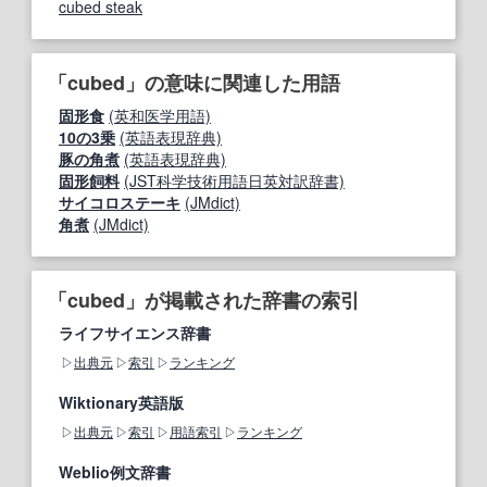
cubed steak
「cubed」の意味に関連した用語
固形食
(英和医学用語)
10の3乗
(英語表現辞典)
豚の角煮
(英語表現辞典)
固形飼料
(JST科学技術用語日英対訳辞書)
サイコロステーキ
(JMdict)
角煮
(JMdict)
「cubed」が掲載された辞書の索引
ライフサイエンス辞書
出典元
索引
ランキング
Wiktionary英語版
出典元
索引
用語索引
ランキング
Weblio例文辞書