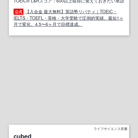
TOEIC® L&Rスコア：600以上取得に覚えておきたい単語
【入会金 最大無料】英語塾リバティ｜TOEIC・
公式
IELTS・TOEFL・英検・大学受験で圧倒的実績。最短1ヶ
月で変化、4.5〜6ヶ月で目標達成。
ライフサイエンス辞書
cubed