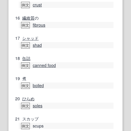
crust
例文
16
繊維質
の
fibrous
例文
17
シャッド
shad
例文
18
缶詰
canned food
例文
19
煮
boiled
例文
20
ひらめ
soles
例文
21
スカップ
scups
例文