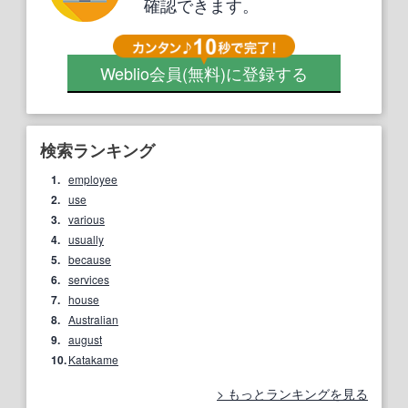
確認できます。
Weblio会員
(無料)
に登録する
検索ランキング
1.
employee
2.
use
3.
various
4.
usually
5.
because
6.
services
7.
house
8.
Australian
9.
august
10.
Katakame
もっとランキングを見る