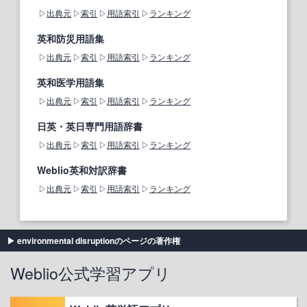
出典元
索引
用語索引
ランキング
英和防災用語集
出典元
索引
用語索引
ランキング
英和医学用語集
出典元
索引
用語索引
ランキング
日英・英日専門用語辞書
出典元
索引
用語索引
ランキング
Weblio英和対訳辞書
出典元
索引
用語索引
ランキング
environmental disruptionのページの著作権
Weblio公式学習アプリ