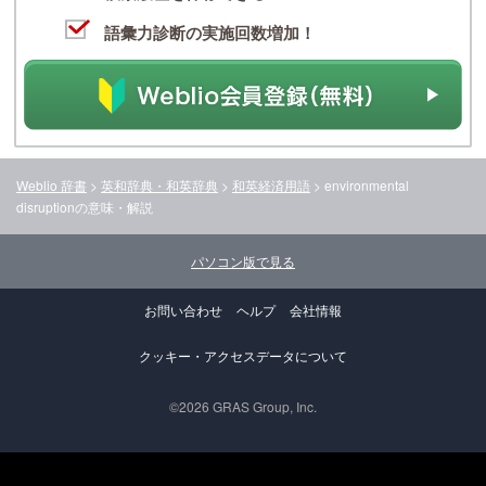
語彙力診断の実施回数増加！
Weblio 辞書
>
英和辞典・和英辞典
>
和英経済用語
>
environmental
disruption
の意味・解説
パソコン版で見る
お問い合わせ
ヘルプ
会社情報
クッキー・アクセスデータについて
©2026 GRAS Group, Inc.