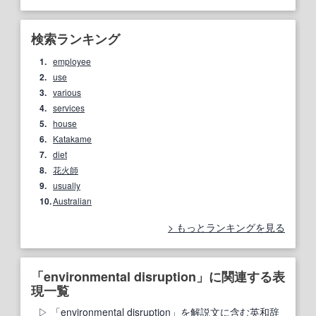
検索ランキング
1.
employee
2.
use
3.
various
4.
services
5.
house
6.
Katakame
7.
diet
8.
花火師
9.
usually
10.
Australian
もっとランキングを見る
「environmental disruption」に関連する表
現一覧
「environmental disruption」を解説文に含む英和辞