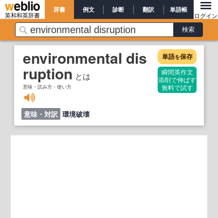
辞書
例文
診断
翻訳
単語帳
英和和英辞書
ログイン
environmental dis
単語
保存
を
ruption
瞬間英作文
とは
添削で伸ばす
意味・読み方・使い方
無料で試す
意味・対訳
環境破壊