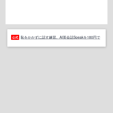
恥をかかずに話す練習。AI英会話Speakを180円で
公式