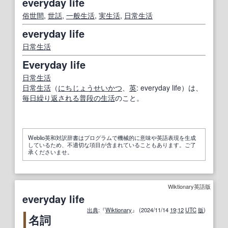
everyday life
俗世間
,
世話
,
一般
生活
,
実生活
,
日常生活
everyday life
日常生活
Everyday life
日常生活
日常生活
（
にちじょうせいかつ
、
英
: everyday life）は、
毎日
繰り返される
普段の生活
のこと。
Weblio英和対訳辞書はプログラムで機械的に意味や英語表現を生成
しているため、不適切な項目が含まれていることもあります。ご了
承くださいませ。
Wiktionary英語版
everyday life
出典
:『
Wiktionary
』 (2024/11/14
19
:
12
UTC
版
)
名詞