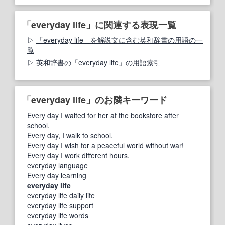
「everyday life」に関連する表現一覧
「everyday life」を解説文に含む英和辞書の用語の一
覧
英和辞書の「everyday life」の用語索引
「everyday life」のお隣キーワード
Every day I waited for her at the bookstore after
school.
Every day, I walk to school.
Every day I wish for a peaceful world without war!
Every day I work different hours.
everyday language
Every day learning
everyday life
everyday life daily life
everyday life support
everyday life words