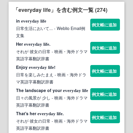
「everyday life」を含む例文一覧 (274)
in
everyday
life
例文帳に追加
日常生活において...
- Weblio Email例
文集
Her
.
everyday
life
例文帳に追加
それが 彼女の日常
- 映画・海外ドラマ
英語字幕翻訳辞書
Enjoy
!
everyday
life
例文帳に追加
日常を楽しみたまえ
- 映画・海外ドラ
マ英語字幕翻訳辞書
The landscape of your
everyday
life
例文帳に追加
日々の風景が 少し
- 映画・海外ドラマ
英語字幕翻訳辞書
That's her
.
everyday
life
例文帳に追加
それが 彼女の日常
- 映画・海外ドラマ
英語字幕翻訳辞書