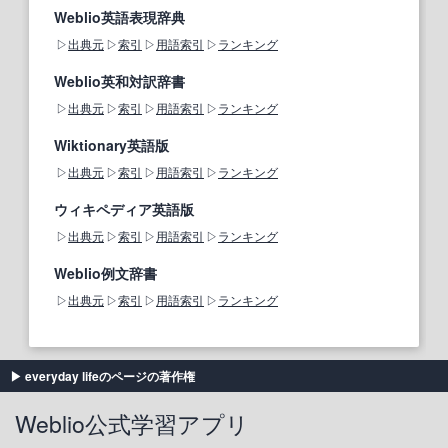
Weblio英語表現辞典
出典元
索引
用語索引
ランキング
Weblio英和対訳辞書
出典元
索引
用語索引
ランキング
Wiktionary英語版
出典元
索引
用語索引
ランキング
ウィキペディア英語版
出典元
索引
用語索引
ランキング
Weblio例文辞書
出典元
索引
用語索引
ランキング
everyday lifeのページの著作権
Weblio公式学習アプリ