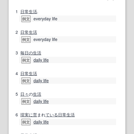
1
日常生活
.
everyday life
例文
2
日常生活
everyday life
例文
3
毎日の生活
daily life
例文
4
日常生活
daily life
例文
5
日々
の
生活
daily life
例文
6
現実に
営
まれ
ている
日常生活
daily life
例文