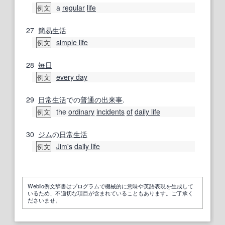
a
regular
life
例文
27
簡易
生活
simple life
例文
28
毎日
every day
例文
29
日常生活
での
普通の
出来事
.
the
ordinary
incidents
of
daily life
例文
30
ジム
の
日常生活
Jim
's
daily life
例文
Weblio例文辞書はプログラムで機械的に意味や英語表現を生成して
いるため、不適切な項目が含まれていることもあります。ご了承く
ださいませ。