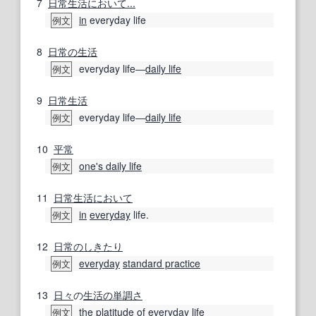
7
日常生活
において
...
in
everyday life
例文
8
日常の
生活
everyday life―
daily life
例文
9
日常生活
everyday life―
daily life
例文
10
平常
one's daily life
例文
11
日常生活
において
in
everyday
life.
例文
12
日常の
しきたり
everyday
standard practice
例文
13
日々
の
生活の
単調さ
the
platitude
of
everyday life
例文