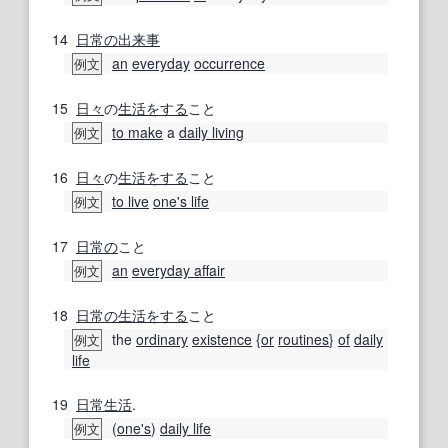
14
日常の
出来事
an
everyday
occurrence
例文
15
日々
の
生活
をする
こと
to make
a
daily living
例文
16
日々
の
生活
をする
こと
to live
one's life
例文
17
日常の
こと
an
everyday affair
例文
18
日常の
生活
をする
こと
the
ordinary
existence
{
or
routines
}
of
daily
例文
life
19
日常生活
.
(
one's
)
daily life
例文