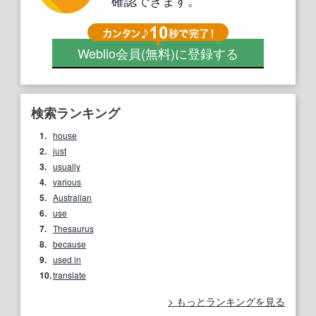
確認できます。
Weblio会員
(無料)
に登録する
検索ランキング
1.
house
2.
just
3.
usually
4.
various
5.
Australian
6.
use
7.
Thesaurus
8.
because
9.
used in
10.
translate
もっとランキングを見る