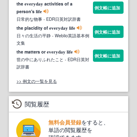
the
activities of a
everyday
例文帳に追加
person's
life
日常的な物事
- EDR日英対訳辞書
the placidity of
everyday
life
例文帳に追加
日々の生活の平静
- Weblio英語基本例
文集
the matters or
everyday
life
例文帳に追加
世の中にありふれたこと
- EDR日英対
訳辞書
>> 例文の一覧を見る
閲覧履歴
をすると、
無料会員登録
単語の閲覧履歴を