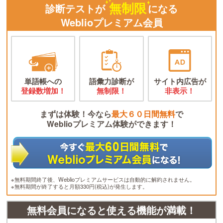
無制限
診断テストが
になる
Weblioプレミアム会員
単語帳への
語彙力診断が
サイト内広告が
登録数増加！
無制限！
非表示！
まずは体験！今なら
最大６０日間無料
で
Weblioプレミアム体験ができます！
※無料期間終了後、Weblioプレミアムサービスは自動的に解約されません。
※無料期間が終了すると月額330円(税込)が発生します。
無料会員になると使える機能が満載！