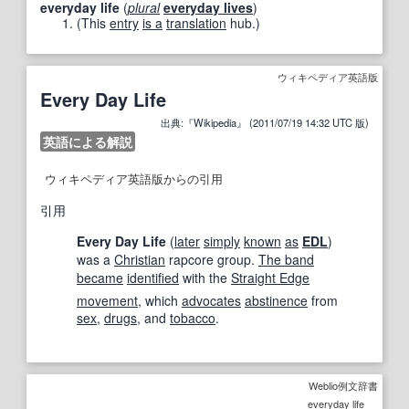
everyday life
(
plural
everyday lives
)
(This
entry
is a
translation
hub.)
ウィキペディア英語版
Every Day Life
出典:『Wikipedia』 (2011/07/19 14:32 UTC 版)
英語による解説
ウィキペディア英語版からの引用
引用
Every Day Life
(
later
simply
known
as
EDL
)
was a
Christian
rapcore group.
The band
became
identified
with the
Straight Edge
movement
,
which
advocates
abstinence
from
sex
,
drugs
, and
tobacco
.
Weblio例文辞書
everyday life