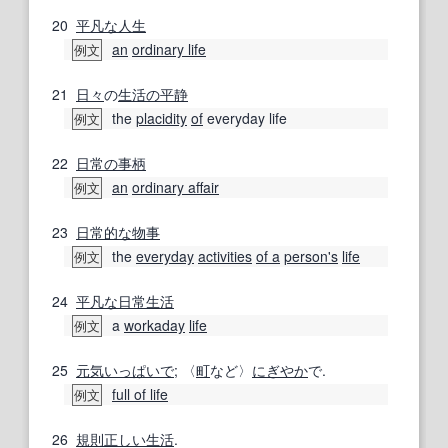
20
平凡な
人生
an
ordinary life
例文
21
日々
の
生活の
平静
the
placidity
of
everyday life
例文
22
日常の
事柄
an
ordinary affair
例文
23
日常的な
物事
the
everyday
activities
of a
person
's
life
例文
24
平凡な日常
生活
a
workaday
life
例文
25
元気いっぱいで
; 〈
町
など〉
にぎやか
で.
full of life
例文
26
規則正しい
生活
.