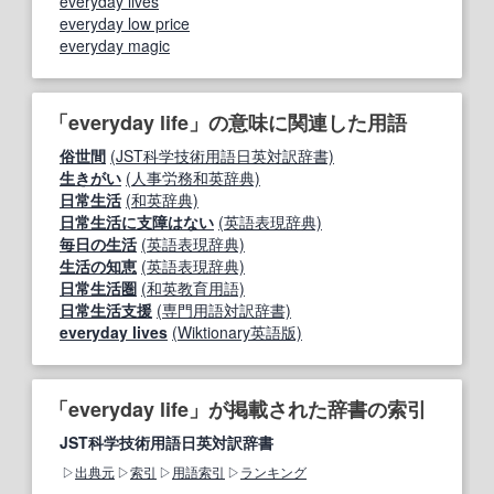
everyday lives
everyday low price
everyday magic
「everyday life」の意味に関連した用語
俗世間
(JST科学技術用語日英対訳辞書)
生きがい
(人事労務和英辞典)
日常生活
(和英辞典)
日常生活に支障はない
(英語表現辞典)
毎日の生活
(英語表現辞典)
生活の知恵
(英語表現辞典)
日常生活圏
(和英教育用語)
日常生活支援
(専門用語対訳辞書)
everyday lives
(Wiktionary英語版)
「everyday life」が掲載された辞書の索引
JST科学技術用語日英対訳辞書
出典元
索引
用語索引
ランキング