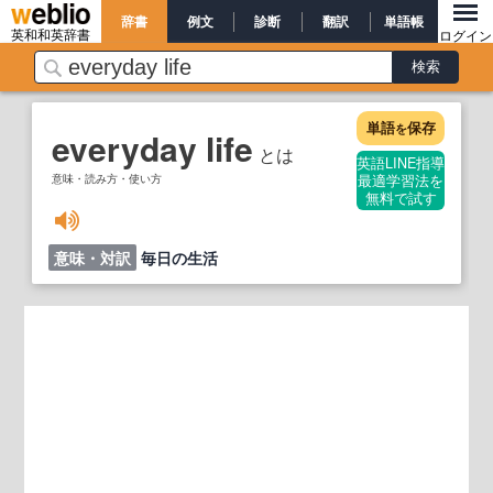
辞書
例文
診断
翻訳
単語帳
英和和英辞書
ログイン
単語
保存
を
everyday life
とは
英語LINE指導
意味・読み方・使い方
最適学習法を
無料で試す
意味・対訳
毎日の生活