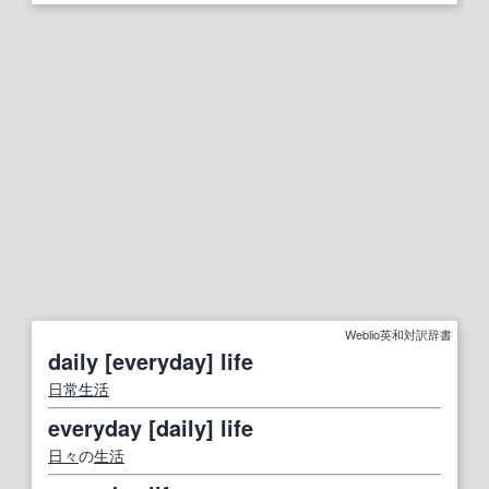
Weblio英和対訳辞書
daily [everyday] life
日常生活
everyday [daily] life
日々
の
生活