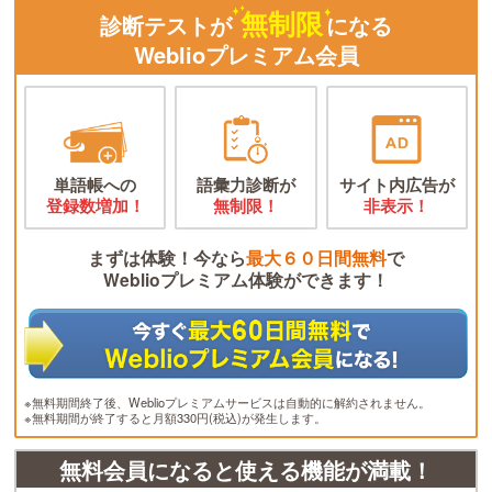
無制限
診断テストが
になる
Weblioプレミアム会員
単語帳への
語彙力診断が
サイト内広告が
登録数増加！
無制限！
非表示！
まずは体験！今なら
最大６０日間無料
で
Weblioプレミアム体験ができます！
※無料期間終了後、Weblioプレミアムサービスは自動的に解約されません。
※無料期間が終了すると月額330円(税込)が発生します。
無料会員になると使える機能が満載！