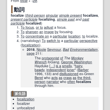
From
focal
+‎
-
ize
.
動詞
focalize
(
third-person
singular
simple present
focalizes
,
present participle
focalizing
,
simple past
and
past
participle
focalized
)
To focus
,
or to
adjust
a focus.
To
sharpen
an
image
by
focusing.
To
concentrate on
a
particular
location
;
to
localize.
(
narratology
)
To
switch to
a
particular
perspective
(
focalization
).
2018
,
Nicole
Seymour
,
Bad
Environmentalism
,
page
211
:
The
protagonist
of
The
Monkey
Wrench
foGang
,
George Washington
Hayduke
[
…
]
is a
smelly
, "
hairy
,
bawdy
,
independent
loner
" (
Barber
1996, 133) and
disillusioned
ex-Green
Beret
who
acts
as
crass
as
the third-
person
narrator
who
often
focalizes
through him.
派生語
focalization
focalizer
unfocalized