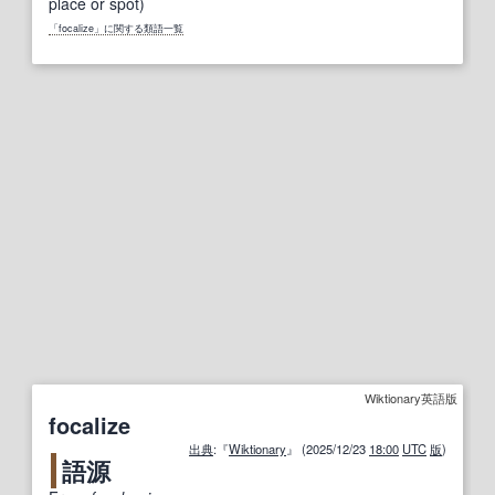
place or spot)
「focalize」に関する類語一覧
Wiktionary英語版
focalize
出典
:『
Wiktionary
』 (2025/12/23
18:00
UTC
版
)
語源