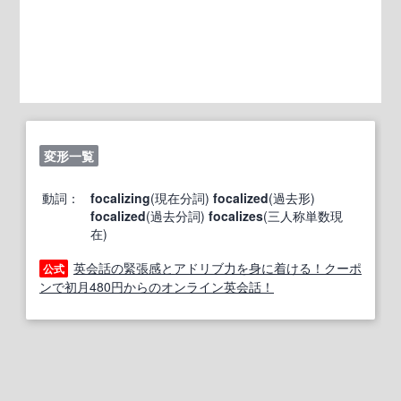
変形一覧
動詞：
focalizing
(現在分詞)
focalized
(過去形)
focalized
(過去分詞)
focalizes
(三人称単数現
在)
英会話の緊張感とアドリブ力を身に着ける！クーポ
公式
ンで初月480円からのオンライン英会話！