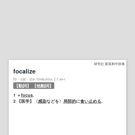
研究社 新英和中辞典
focalize
fo・cal・ize
/
fóʊkəlὰɪz
｜
fˈəʊ‐
/
【動詞】
【他動詞】
1
＝
focus
.
2
【
医学
】
〈
感染
などを〉
局部的
に
食い止める
.