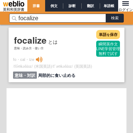
辞書
例文
診断
翻訳
単語帳
英和和英辞書
ログイン
単語
保存
を
focalize
とは
瞬間英作文
意味・読み方・使い方
LINE学習管理
無料で試す
fo・cal・ize
/
/
(米国英語)
/
/
(英国英語)
fóʊkəlὰɪz
fˈəʊkəlὰɪz
意味・対訳
局部的に食い止める