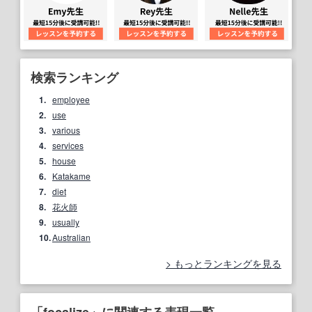
検索ランキング
1.
employee
2.
use
3.
various
4.
services
5.
house
6.
Katakame
7.
diet
8.
花火師
9.
usually
10.
Australian
もっとランキングを見る
「focalize」に関連する表現一覧