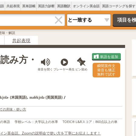
類語
共起表現
英単語帳
英語力診断
英語翻訳
オンライン英会話
英語コーチングを探す
rの意味・解説
共起表現
味・読み方・
単語を追加
瞬間英作文
発音を聞く
プレーヤー再生
ピン留め
発音も矯正
無料で試す
,
/
(米国英語)
(英国英語)
ékjʊlɚ
məlékjʊlə
しての意味・使い方
上の単語
学校レベル
：
大学以上の水準
TOEIC® L&Rスコア
：
860点以上の単
イン英会話。Zoomの説明会で使い方を丁寧にお伝えします！