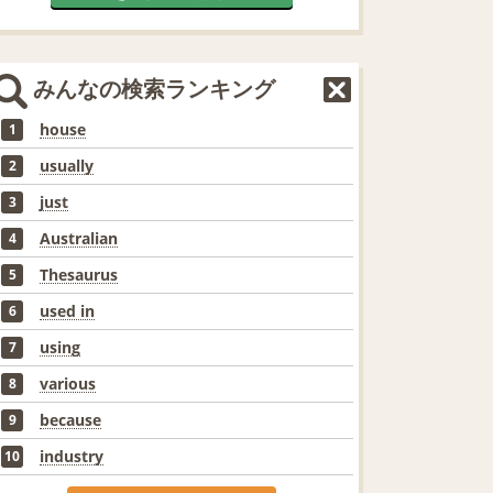
みんなの検索ランキング
house
1
usually
2
just
3
Australian
4
Thesaurus
5
used in
6
using
7
various
8
because
9
industry
10