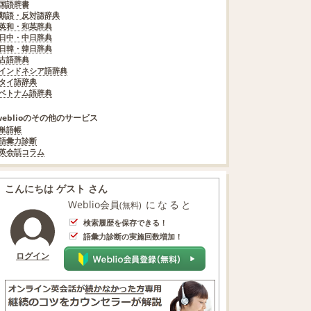
国語辞書
類語・反対語辞典
英和・和英辞典
日中・中日辞典
日韓・韓日辞典
古語辞典
インドネシア語辞典
タイ語辞典
ベトナム語辞典
weblioのその他のサービス
単語帳
語彙力診断
英会話コラム
こんにちは ゲスト さん
Weblio会員
になると
(無料)
検索履歴を保存できる！
語彙力診断の実施回数増加！
ログイン