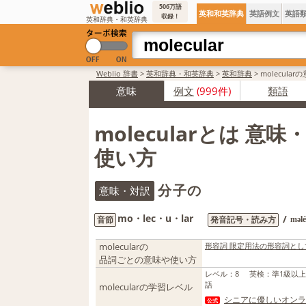
506万語
英和和英辞典
英語例文
英語
収録！
英和辞典・和英辞典
Weblio 辞書
>
英和辞典・和英辞典
>
英和辞典
>
molecula
意味
例文
(999件)
類語
molecularとは 意
使い方
分子の
意味・対訳
mo・lec・u・lar
/
音節
発音記号・読み方
məl
molecularの
形容詞 限定用法の形容詞と
品詞ごとの意味や使い方
レベル
：
8
英検
：
準1級以
語
molecularの学習レベル
シニアに優しいオンラ
公式