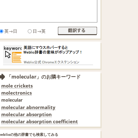
英→日
日→英
「molecular」のお隣キーワード
mole crickets
molectronics
molecular
molecular abnormality
molecular absorption
molecular absorption coefficient
weblioの他の辞書でも検索してみる