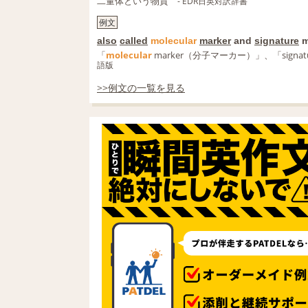
二量体という物質
- EDR日英対訳辞書
例文
also
called
molecular
marker
and
signature
m
「
molecular
marker（分子マーカー）」、「signa
語版
>>例文の一覧を見る