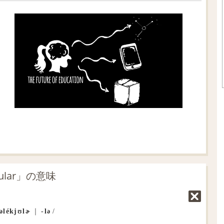
lar」の意味
əlékjʊlɚ
｜
‐lə
/