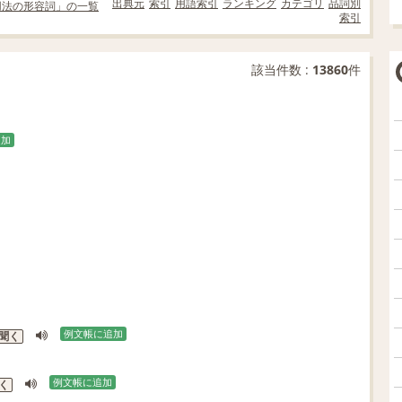
出典元
索引
用語索引
ランキング
カテゴリ
品詞別
用法の形容詞」の一覧
索引
該当件数 :
13860
件
追加
例文帳に追加
聞く
例文帳に追加
く