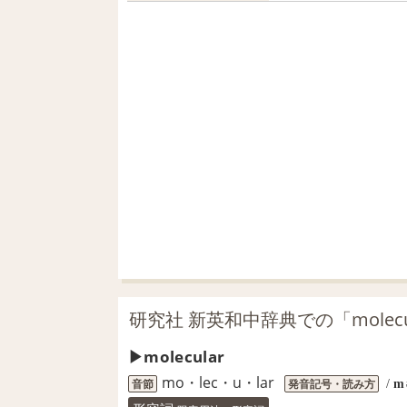
研究社 新英和中辞典での「molecu
molecular
mo・lec・u・lar
音節
発音記号・読み方
/
m