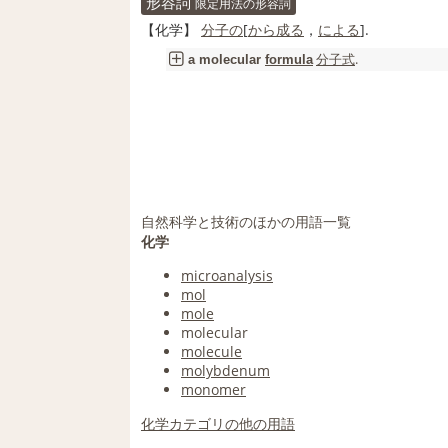
形容詞
限定用法の形容詞
【
化学
】
分子の
[
から成る
，
による
].
分子式
.
a
molecular
formula
自然科学と技術のほかの用語一覧
化学
microanalysis
mol
mole
molecular
molecule
molybdenum
monomer
化学カテゴリの他の用語