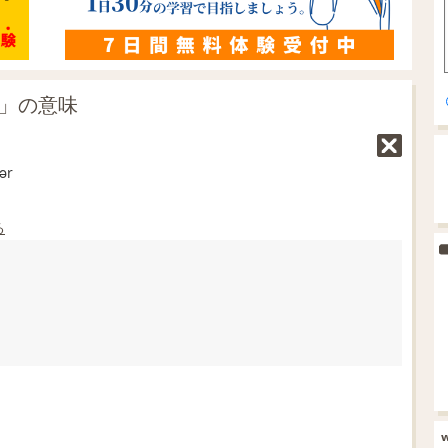
r」の意味
ər
る