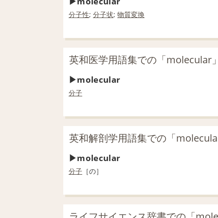
molecular
分子性
;
分子
状
;
物質
変換
英和医学用語集での「molecula
molecular
分子
英和解剖学用語集での「molecul
molecular
分子
［の］
ライフサイエンス辞書での「molec