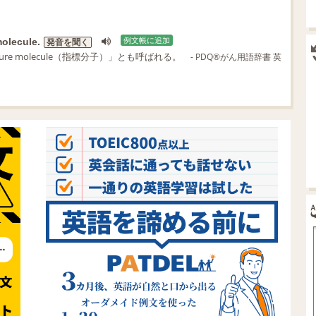
olecule.
例文帳に追加
発音を聞く
ture molecule（指標分子）」とも呼ばれる。
- PDQ®がん用語辞書 英