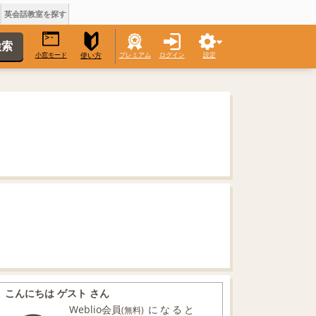
英会話教室を探す
小窓モード
プレミアム
ログイン
設定
使い方
こんにちは ゲスト さん
Weblio会員
になると
(無料)