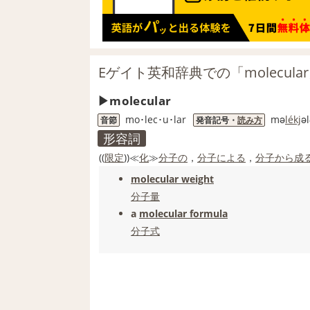
Eゲイト英和辞典での「molecula
molecular
mo･lec･u･lar
mə
le
kj
əl
音節
発音記号・
読み方
形容詞
((
限定
))≪
化
≫
分子の
，
分子
による
，
分子
から成
molecular weight
分子量
a
molecular formula
分子式