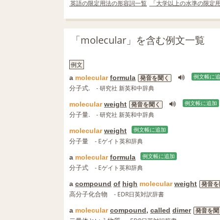
英語の限定用法の形容詞一覧
「大学以上の水準の限定
「molecular」を含む例文一覧
例文
a
molecular
formula
例文帳に
発音を聞く
分子式.
- 研究社 新英和中辞典
molecular
weight
例文帳に追加
発音を聞く
分子量.
- 研究社 新英和中辞典
molecular
weight
例文帳に追加
分子量
- Eゲイト英和辞典
a
molecular
formula
例文帳に追加
分子式
- Eゲイト英和辞典
a
compound
of
high
molecular
weight
発音を
高分子化合物
- EDR日英対訳辞書
a
molecular
compound
,
called
dimer
発音を聞