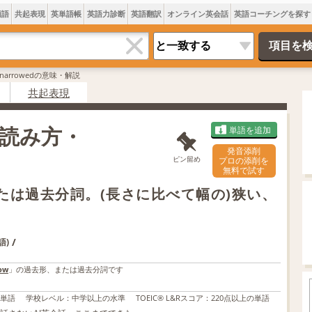
類語
共起表現
英単語帳
英語力診断
英語翻訳
オンライン英会話
英語コーチングを探す
narrowedの意味・解説
共起表現
・読み方・
単語を追加
発音添削
ピン留め
プロの添削を
無料で試す
または過去分詞。(長さに比べて幅の)狭い、
/
語)
ow
」の過去形、または過去分詞です
の単語
学校レベル
：
中学以上の水準
TOEIC® L&Rスコア
：
220点以上の単語