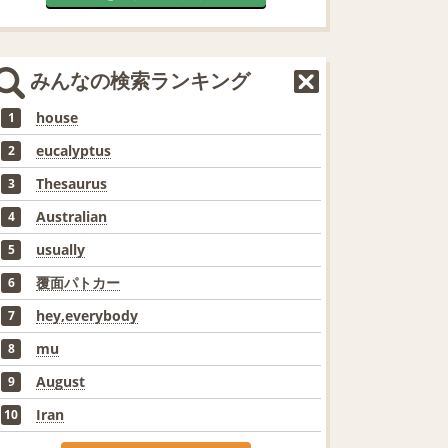
みんなの検索ランキング
house
1
eucalyptus
2
Thesaurus
3
Australian
4
usually
5
覆面パトカー
6
hey,everybody
7
mu
8
August
9
Iran
10