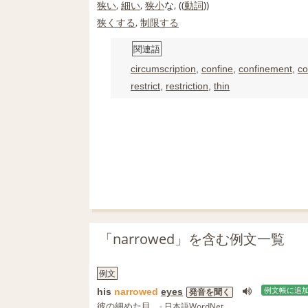
狭い
,
細い
,
狭小
な, ((
動詞
))
狭くする
,
制限する
関連語
circumscription
,
confine
,
confinement
,
co
restrict
,
restriction
,
thin
「narrowed」を含む例文一覧
例文
his
narrowed
eyes
例文帳に追
発音を聞く
彼の細めた目
- 日本語WordNet