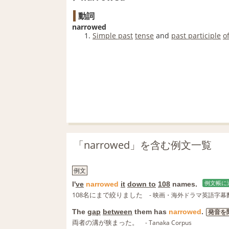
動詞
narrowed
Simple past
tense
and
past participle
o
「narrowed」を含む例文一覧
例文
I'
ve
narrowed
it
down to
108
names.
例文帳に
108名にまで絞りました
- 映画・海外ドラマ英語字幕
The
gap
between
them has
narrowed
.
発音を
両者の溝が狭まった。
- Tanaka Corpus