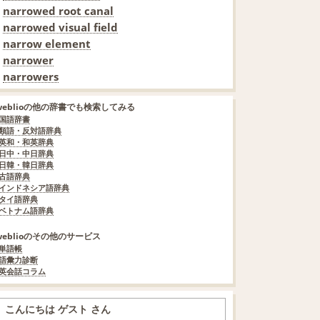
narrowed root canal
narrowed visual field
narrow element
narrower
narrowers
weblioの他の辞書でも検索してみる
国語辞書
類語・反対語辞典
英和・和英辞典
日中・中日辞典
日韓・韓日辞典
古語辞典
インドネシア語辞典
タイ語辞典
ベトナム語辞典
weblioのその他のサービス
単語帳
語彙力診断
英会話コラム
こんにちは ゲスト さん