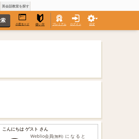
英会話教室を探す
小窓モード
プレミアム
ログイン
設定
使い方
こんにちは ゲスト さん
Weblio会員
になると
(無料)