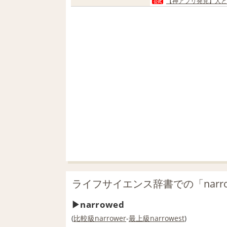
【神アプリ発見】人と
公式
ライフサイエンス辞書での「narr
narrowed
(
比較級
narrower
-
最上級
narrowest
)