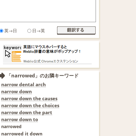
英→日
日→英
「narrowed」のお隣キーワード
narrow dental arch
narrow down
narrow down the causes
narrow down the choices
narrow down the part
narrow down to
narrowed
narrowed it down