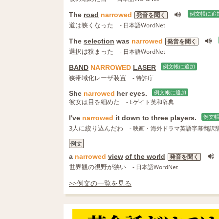
The
road
narrowed
例文帳に追
発音を聞く
道は狭くなった
- 日本語WordNet
The
selection
was
narrowed
発音を聞く
選択は狭まった
- 日本語WordNet
BAND
NARROWED
LASER
例文帳に追加
狭帯域化レーザ装置
- 特許庁
She
narrowed
her eyes.
例文帳に追加
彼女は目を細めた
- Eゲイト英和辞典
I'
ve
narrowed
it
down to
three
players.
例文
3人に絞り込んだわ
- 映画・海外ドラマ英語字幕翻訳
例文
a
narrowed
view
of the world
発音を聞く
世界観の視野が狭い
- 日本語WordNet
>>例文の一覧を見る