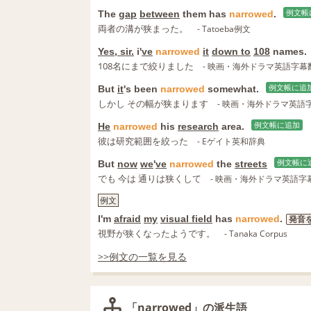
The
gap
between
them has
narrowed
.
例文帳
両者の溝が狭まった。
- Tatoeba例文
Yes, sir.
i'
ve
narrowed
it
down to
108
names.
108名にまで絞りました
- 映画・海外ドラマ英語字幕
But
it
's been
narrowed
somewhat.
例文帳に追
しかし その幅が狭まります
- 映画・海外ドラマ英語
He
narrowed
his
research
area.
例文帳に追加
彼は研究範囲を絞った
- Eゲイト英和辞典
But
now
we
'
ve
narrowed
the
streets
例文帳に
でも 今は 通りは狭くして
- 映画・海外ドラマ英語字
例文
I'm
afraid
my
visual field
has
narrowed
.
発音
視野が狭くなったようです。
- Tanaka Corpus
>>例文の一覧を見る
「narrowed」の派生語