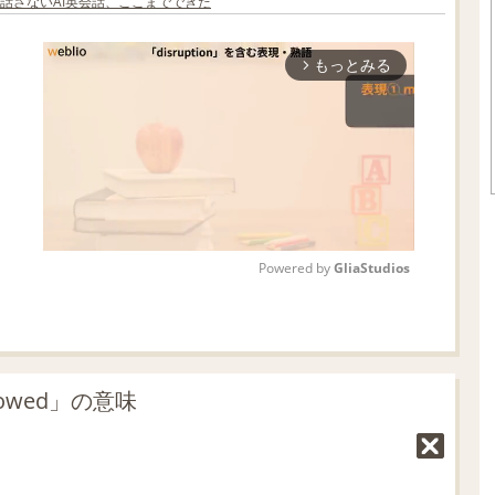
話さないAI英会話、ここまでできた
もっとみる
arrow_forward_ios
Powered by 
GliaStudios
M
u
t
owed」の意味
e