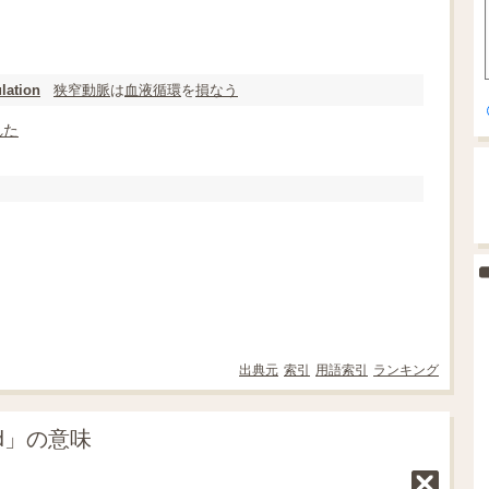
狭窄
動脈
は
血液循環
を
損なう
lation
れた
出典元
索引
用語索引
ランキング
wed」の意味