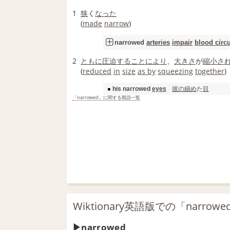
1
狭
く
なった
(
made
narrow
)
narrowed
arteries
impair
blood circu
2
ともに
圧迫すること
により
、
大きさ
が
縮小
さ
(
reduced
in
size
as by
squeezing
together
)
彼の
細め
た
目
his narrowed
eyes
「narrowed」に関する類語一覧
Wiktionary英語版での「narro
narrowed