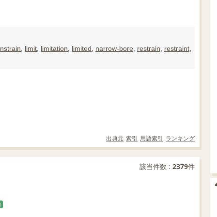
nstrain
,
limit
,
limitation
,
limited
,
narrow-bore
,
restrain
,
restraint
,
出典元
索引
用語索引
ランキング
該当件数 :
2379
件
加