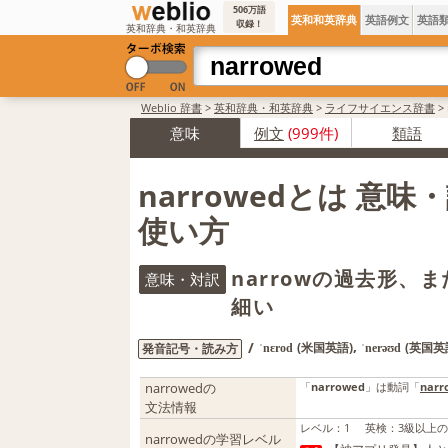
506万語
英和和英辞典
英語例文
英語
収録！
英和辞典・和英辞典
Weblio 辞書
>
英和辞典・和英辞典
>
ライフサイエンス辞書
>
意味
例文
(999件)
類語
narrowedとは 意味
使い方
narrowの過去形、
意味・対訳
細い
,
/
(米国英語)
(英国英
発音記号・読み方
ˈnɛrod
ˈnerəʊd
narrowedの
「
narrowed
」は動詞「
narr
文法情報
レベル
：
1
英検
：
3級以上
narrowedの学習レベル