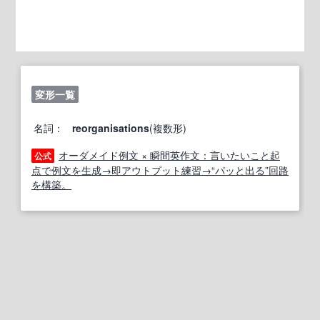
変形一覧
名詞：
reorganisations
(複数形)
オーダメイド例文 × 瞬間英作文：言いたいこと起
公式
点で例文を生成→即アウトプット練習→“パッと出る”回路
を構築。