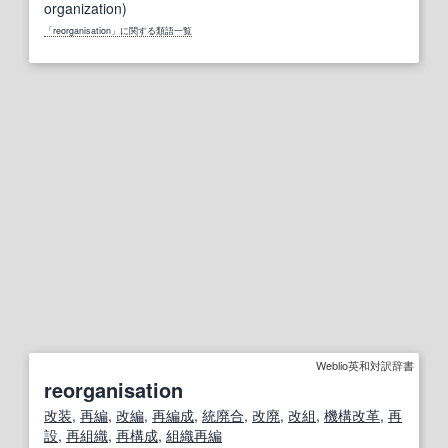
organization)
「reorganisation」に関する類語一覧
Weblio英和対訳辞書
reorganisation
改装
,
再編
,
改編
,
再編成
,
統廃合
,
改廃
,
改組
,
機構改革
,
再
設
,
再組織
,
再構成
,
組織再編