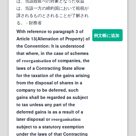
は、当該繰延べの対象となった収益
は、当該一方の締約国において租税が
課されるものとされることが了解され
る。
- 財務省
With reference to paragraph 3 of
例文帳に追加
Article 13(Alienation of Property) of
the Convention: It is understood
that where, in the case of schemes
of
of companies, the
reorganisation
laws of a Contracting State allow
for the taxation of the gains arising
from the disposal of shares in a
company to be deferred, such
gains shall be regarded as subject
to tax unless any part of the
deferred gains is as a result of a
later disposal or
reorganisation
subject to a statutory exemption
under the laws of that Contracting