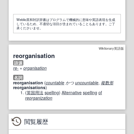
Weblio英和対訳辞書はプログラムで機械的に意味や英語表現を生成
しているため、不適切な項目が含まれていることもあります。ご了
承くださいませ。
Wiktionary英語版
reorganisation
語源
re-
+‎
organisation
名詞
reorganisation
(
countable
かつ
uncountable
,
複数形
reorganisations
)
(
英国
用法
spelling
)
Alternative
spelling
of
reorganization
閲覧履歴