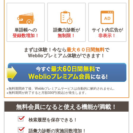
単語帳への
語彙力診断が
サイト内広告が
登録数増加！
無制限！
非表示！
まずは体験！今なら
最大６０日間無料
で
Weblioプレミアム体験ができます！
※無料期間終了後、Weblioプレミアムサービスは自動的に解約されません。
※無料期間が終了すると月額330円(税込)が発生します。
無料会員になると使える機能が満載！
検索履歴を保存できる！
語彙力診断の実施回数増加！