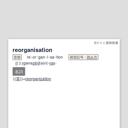
Eゲイト英和辞典
reorganisation
re･or･gan･i･sa･tion
音節
発音記号・
読み方
ri
ːɔ̀ː
rg
ənə
ze
́ɪʃ(ə)n|-
na
ɪ-
名詞
((
英
))=
reorganization