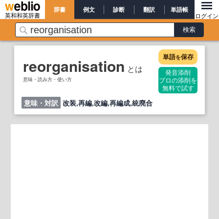
辞書
例文
診断
翻訳
単語帳
英和和英辞書
ログイン
単語
保存
を
reorganisation
とは
発音添削
意味・読み方・使い方
プロの添削を
無料で試す
意味・対訳
改装,再編,改編,再編成,統廃合