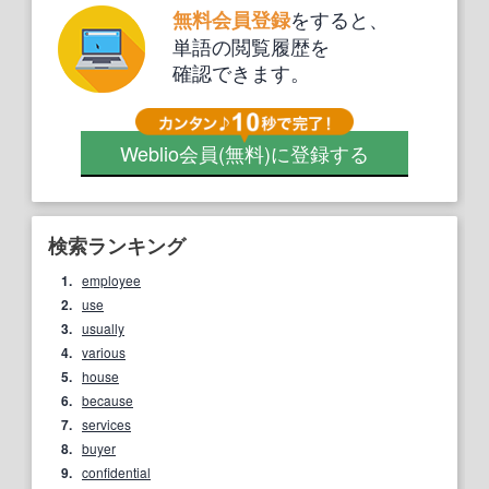
をすると、
無料会員登録
単語の閲覧履歴を
確認できます。
Weblio会員
(無料)
に登録する
検索ランキング
1.
employee
2.
use
3.
usually
4.
various
5.
house
6.
because
7.
services
8.
buyer
9.
confidential