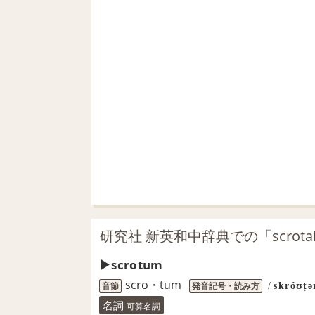
研究社 新英和中辞典での「scrot
scrotum
scro・tum
音節
発音記号・読み方
/
skróʊṭ
名詞
可算名詞