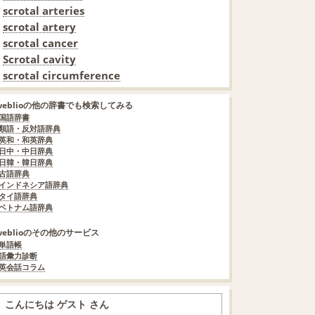
scrotal arteries
scrotal artery
scrotal cancer
Scrotal cavity
scrotal circumference
weblioの他の辞書でも検索してみる
国語辞書
類語・反対語辞典
英和・和英辞典
日中・中日辞典
日韓・韓日辞典
古語辞典
インドネシア語辞典
タイ語辞典
ベトナム語辞典
weblioのその他のサービス
単語帳
語彙力診断
英会話コラム
こんにちは ゲスト さん