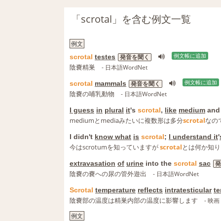
「scrotal」を含む例文一覧
例文
scrotal
testes
例文帳に追加
発音を聞く
陰嚢精巣
- 日本語WordNet
scrotal
mammals
例文帳に追加
発音を聞く
陰嚢の哺乳動物
- 日本語WordNet
I guess
in
plural
it
's
scrotal
,
like
medium
and 
mediumとmediaみたいに複数形は多分
scrotal
なの
I didn't
know what
is
scrotal
;
I understand it
'
今はscrotumを知っていますが
scrotal
とは何か知り
extravasation
of
urine
into the
scrotal
sac
発
陰嚢の嚢への尿の管外遊出
- 日本語WordNet
Scrotal
temperature
reflects
intratesticular
te
陰嚢部の温度は精巣内部の温度に影響します
- 映
例文