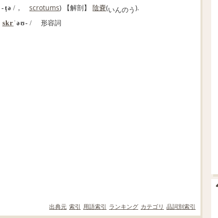
scrotums
)
【
解剖
】
陰嚢
(
).
/
‐ṭə
/，
い
んの
う
形容詞
｜
skr
ˈəʊ‐
/
出典元
索引
用語索引
ランキング
カテゴリ
品詞別索引