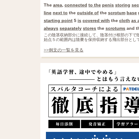
The
area
,
connected
to the
penis
storing
sec
line
next to
the
outside of
the
scrotum
base
starting point
5
is
covered with
the
cloth
as 
always
separately
stores
the
scrotums
and th
この陰茎収納部分に接続して、陰茎付け根部の下で
始点５の範囲内は陰嚢を保持収納する飛出部分とし
>>例文の一覧を見る