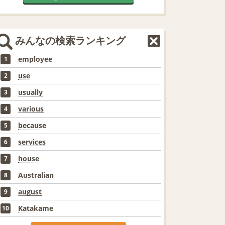
みんなの検索ランキング
employee
1
use
2
usually
3
various
4
because
5
services
6
house
7
Australian
8
august
9
Katakame
10