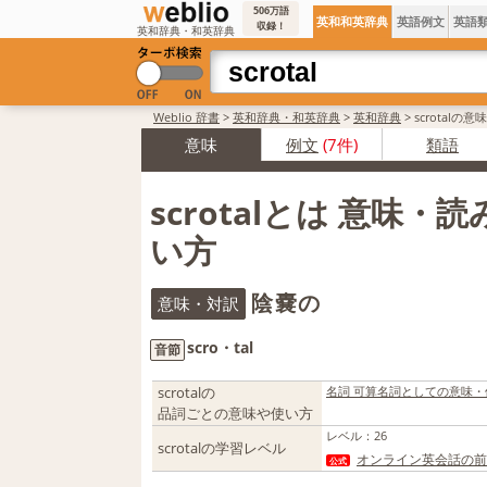
506万語
英和和英辞典
英語例文
英語
収録！
英和辞典・和英辞典
Weblio 辞書
>
英和辞典・和英辞典
>
英和辞典
>
scrotalの
意味
例文
(7件)
類語
scrotalとは 意味・
い方
陰嚢の
意味・対訳
scro・tal
音節
scrotalの
名詞 可算名詞としての意味・
品詞ごとの意味や使い方
レベル
：
26
scrotalの学習レベル
オンライン英会話の前
公式