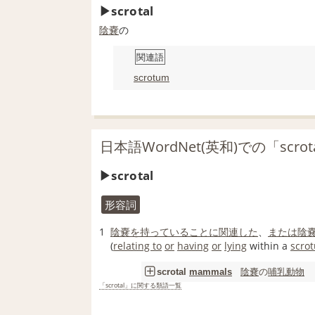
scrotal
陰嚢
の
関連語
scrotum
日本語WordNet(英和)での「scro
scrotal
形容詞
1
陰嚢
を持っている
ことに
関連した
、
または
陰
(
relating to
or
having
or
lying
within a
scro
陰嚢
の
哺乳動物
scrotal
mammals
「scrotal」に関する類語一覧