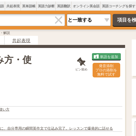
類語
共起表現
英単語帳
英語力診断
英語翻訳
オンライン英会話
英語コーチングを探す
意味・解説
共起表現
読み方・使
単語を追加
発音添削
ピン留め
プロの添削を
無料で試す
使い方
に、自分専用の瞬間英作文で仕込み完了。レッスンで爆発的に話せる