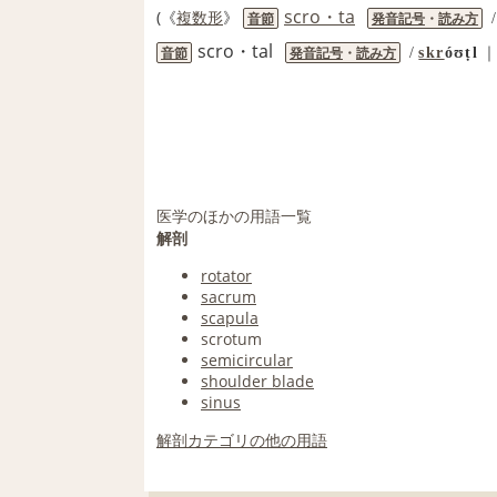
scro・ta
(《
複数形
》
音節
発音記号
・
読み方
scro・tal
音節
発音記号
・
読み方
/
skr
óʊṭl
医学のほかの用語一覧
解剖
rotator
sacrum
scapula
scrotum
semicircular
shoulder blade
sinus
解剖カテゴリの他の用語