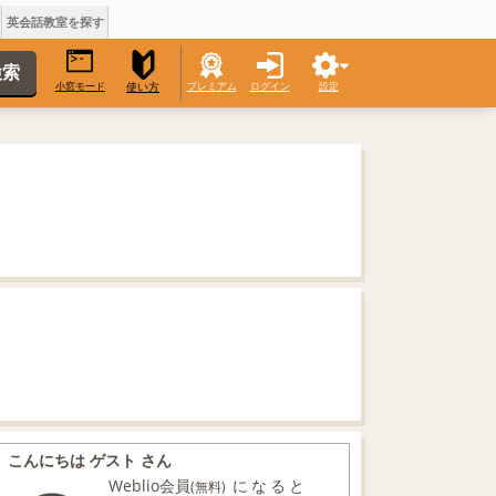
英会話教室を探す
小窓モード
プレミアム
ログイン
設定
使い方
こんにちは ゲスト さん
Weblio会員
になると
(無料)