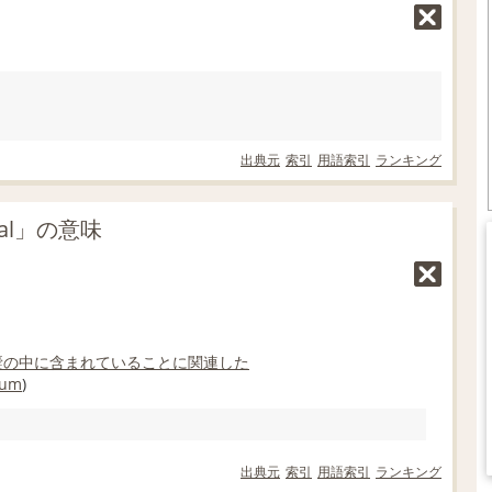
出典元
索引
用語索引
ランキング
tal」の意味
嚢
の中に
含まれている
ことに
関連した
tum
)
出典元
索引
用語索引
ランキング