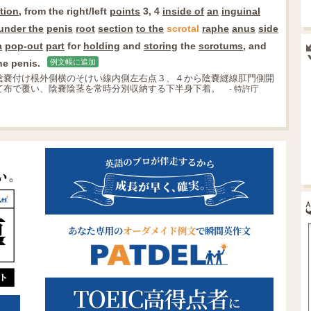
tion
, from the right/left
points
3, 4
inside of
an
inguinal
under the
penis
root
section
to the
scrotal
raphe
anus
side
a
pop-out
part
for
holding
and
storing
the
scrotums
, and
e penis.
例文帳に追加
陰嚢付け根外側横のそけい線内側左右点３、４から陰嚢縫線肛門側開
て布で覆い、陰嚢陰茎を常時分別収納する下半身下着。
- 特許庁