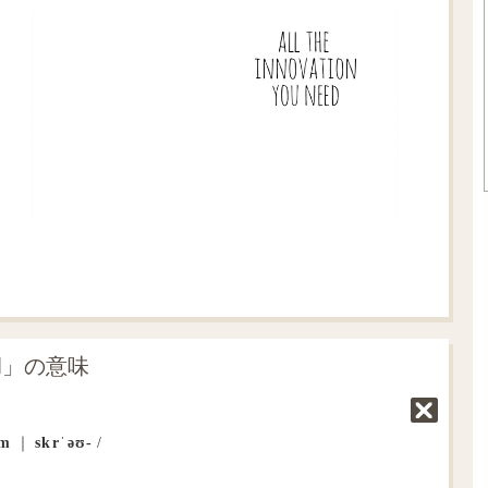
al」の意味
əm
｜
skrˈəʊ‐
/