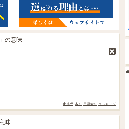
l」の意味
出典元
索引
用語索引
ランキング
の意味