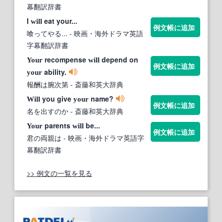
幕翻訳辞書
I
eat your...
will
例文帳に追加
喰ってやる...
- 映画・海外ドラマ英語
字幕翻訳辞書
recompense
depend on
Your
will
例文帳に追加
ability.
your
報酬は腕次第
- 斎藤和英大辞典
you give
name?
Will
your
例文帳に追加
名を出すのか
- 斎藤和英大辞典
parents
be...
Your
will
例文帳に追加
君の両親は
- 映画・海外ドラマ英語字
幕翻訳辞書
>> 例文の一覧を見る