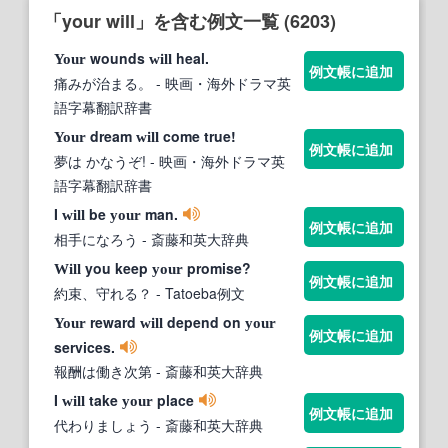
「your will」を含む例文一覧 (6203)
wounds
heal.
Your
will
例文帳に追加
痛みが治まる。
- 映画・海外ドラマ英
語字幕翻訳辞書
dream
come true!
Your
will
例文帳に追加
夢は かなうぞ!
- 映画・海外ドラマ英
語字幕翻訳辞書
I
be
man.
will
your
例文帳に追加
相手になろう
- 斎藤和英大辞典
you keep
promise?
Will
your
例文帳に追加
約束、守れる？
- Tatoeba例文
reward
depend on
Your
will
your
例文帳に追加
services.
報酬は働き次第
- 斎藤和英大辞典
I
take
place
will
your
例文帳に追加
代わりましょう
- 斎藤和英大辞典