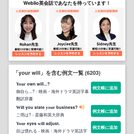
Weblio英会話であなたを待っています！
「your will」を含む例文一覧 (6203)
own will...?
Your
例文帳に追加
御自ら...?
- 映画・海外ドラマ英語字幕
翻訳辞書
you state
business?
Will
your
例文帳に追加
ご用は?
- 斎藤和英大辞典
eyes
adjust.
Your
will
例文帳に追加
目は慣れる
- 映画・海外ドラマ英語字