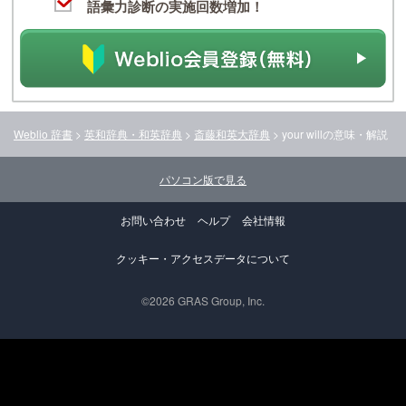
語彙力診断の実施回数増加！
Weblio 辞書
>
英和辞典・和英辞典
>
斎藤和英大辞典
>
your will
の意味・解説
パソコン版で見る
お問い合わせ
ヘルプ
会社情報
クッキー・アクセスデータについて
©2026 GRAS Group, Inc.