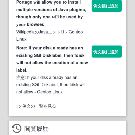
Portage
allow you to install
will
例文帳に追加
multiple versions of Java plugins,
though only one
be used by
will
browser.
your
WikipediaのJavaエントリ
- Gentoo
Linux
Note: If
disk already has an
your
例文帳に追加
existing SGI Disklabel, then fdisk
not allow the creation of a new
will
label.
注意: If your disk already has an
existing SGI Disklabel, then fdisk will
not allow
- Gentoo Linux
>> 例文の一覧を見る
閲覧履歴