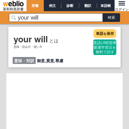
辞書
例文
診断
翻訳
単語帳
英和和英辞書
ログイン
単語
保存
を
your will
とは
英語LINE指導
意味・読み方・使い方
最適学習法を
無料で試す
意味・対訳
御意,貴意,尊慮