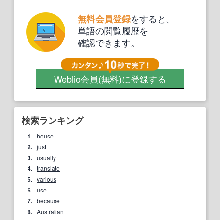
をすると、
無料会員登録
単語の閲覧履歴を
確認できます。
Weblio会員
(無料)
に登録する
検索ランキング
1.
house
2.
just
3.
usually
4.
translate
5.
various
6.
use
7.
because
8.
Australian