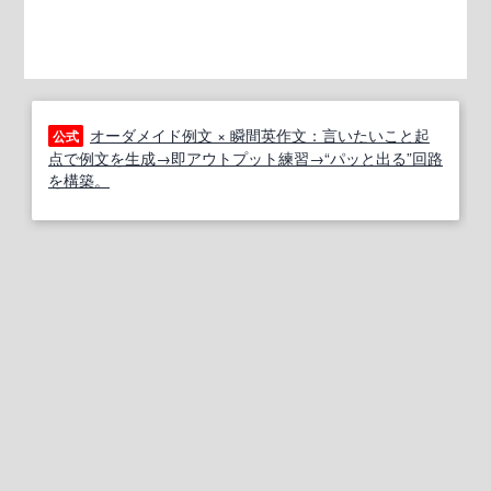
オーダメイド例文 × 瞬間英作文：言いたいこと起
公式
点で例文を生成→即アウトプット練習→“パッと出る”回路
を構築。