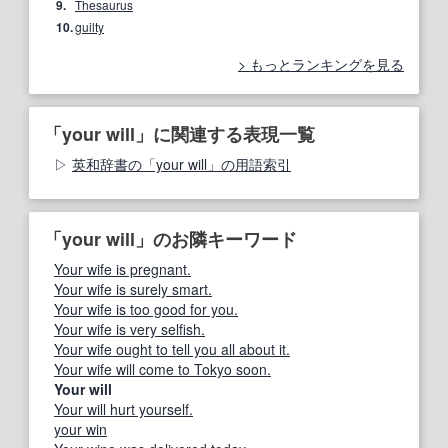
9.
Thesaurus
10.
guilty
もっとランキングを見る
「your will」に関連する表現一覧
英和辞書の「your will」の用語索引
「your will」のお隣キーワード
Your wife is pregnant.
Your wife is surely smart.
Your wife is too good for you.
Your wife is very selfish.
Your wife ought to tell you all about it.
Your wife will come to Tokyo soon.
Your will
Your will hurt yourself.
your win