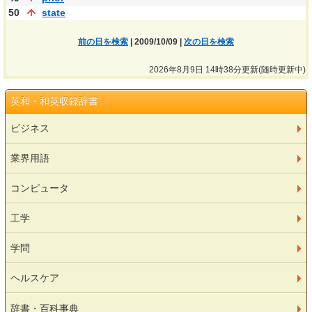
50
state
前の日を検索
| 2009/10/09 |
次の日を検索
2026年8月9日 14時38分更新(随時更新中)
英和・和英収録辞書
ビジネス
業界用語
コンピュータ
工学
学問
ヘルスケア
辞書・百科事典