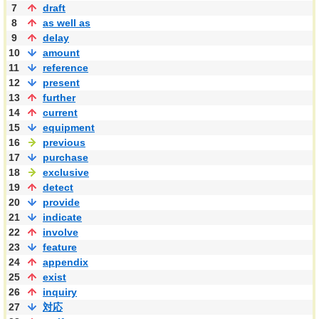
7
draft
8
as well as
9
delay
10
amount
11
reference
12
present
13
further
14
current
15
equipment
16
previous
17
purchase
18
exclusive
19
detect
20
provide
21
indicate
22
involve
23
feature
24
appendix
25
exist
26
inquiry
27
対応