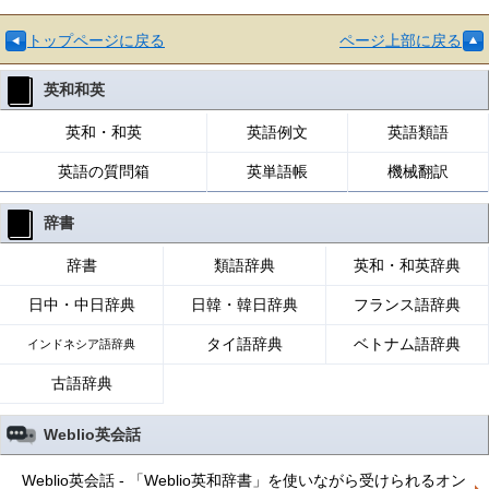
トップページに戻る
ページ上部に戻る
英和和英
英和・和英
英語例文
英語類語
英語の質問箱
英単語帳
機械翻訳
辞書
辞書
類語辞典
英和・和英辞典
日中・中日辞典
日韓・韓日辞典
フランス語辞典
タイ語辞典
ベトナム語辞典
インドネシア語辞典
古語辞典
Weblio英会話
Weblio英会話 - 「Weblio英和辞書」を使いながら受けられるオン