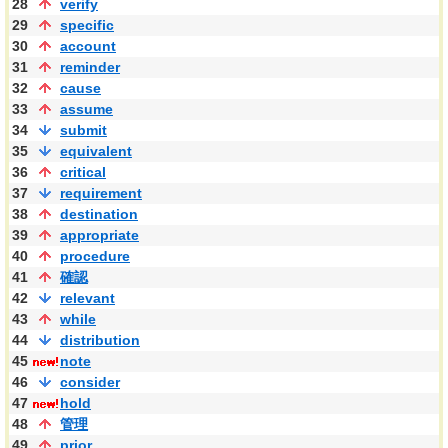
28
verify
29
specific
30
account
31
reminder
32
cause
33
assume
34
submit
35
equivalent
36
critical
37
requirement
38
destination
39
appropriate
40
procedure
41
確認
42
relevant
43
while
44
distribution
45
note
46
consider
47
hold
48
管理
49
prior