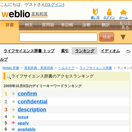
こんにちは、
ゲスト
さん[
ログイン
]
英和和英
使い方
ログイン
ホーム
もっと
辞書
例文
質問箱
単語帳
診断
翻訳
見る
▼
ライフサイエンス辞書 トップ
索引
ランキング
イディオム
ヘ
ルプ
Weblio 辞書
＞
英和辞典・和英辞典
＞
ヘルスケア
＞
ライフサイエンス辞書
＞ ランキン
ライフサイエンス辞書のアクセスランキング
2009年10月9日のデイリーキーワードランキング
1
confirm
2
confidential
3
description
4
issue
5
apply
6
available