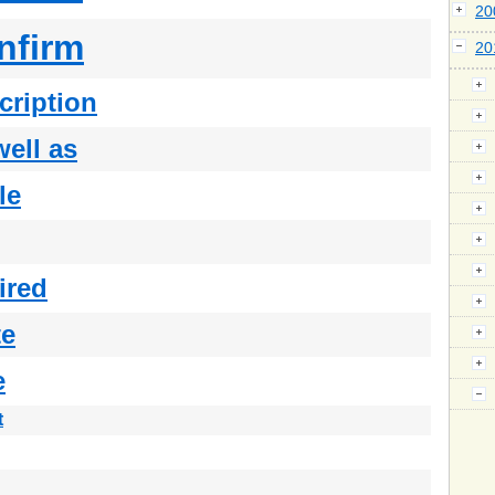
2
nfirm
2
cription
well as
le
ired
te
e
t