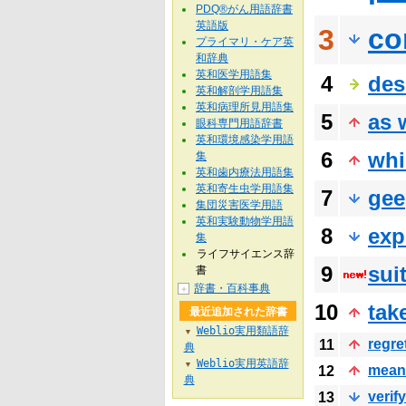
PDQ®がん用語辞書
英語版
co
3
プライマリ・ケア英
和辞典
英和医学用語集
4
des
英和解剖学用語集
英和病理所見用語集
5
as 
眼科専門用語辞書
英和環境感染学用語
6
whi
集
英和歯内療法用語集
英和寄生虫学用語集
7
gee
集団災害医学用語
英和実験動物学用語
8
exp
集
ライフサイエンス辞
9
sui
書
辞書・百科事典
＋
10
tak
最近追加された辞書
Weblio実用類語辞
▼
regre
11
典
Weblio実用英語辞
▼
mean
12
典
verify
13