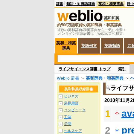
辞書
類語・対義語辞典
英和・和英辞典
日中
英和和英
約506万語収録の英和辞典・和英辞典
複数の英和辞典/和英辞典から一気に検索！
オンライン英語辞書は「weblio英和和英」
英和・和英
英語例文
英語類語
共
辞典
ライフサイエンス辞書 トップ
索引
Weblio 辞書
＞
英和辞典・和英辞典
＞
ライフ
英和和英収録辞書
ビジネス
＋
2010年11
業界用語
＋
コンピュータ
av
1
＋
工学
＋
学問
＋
pr
2
ヘルスケア
－