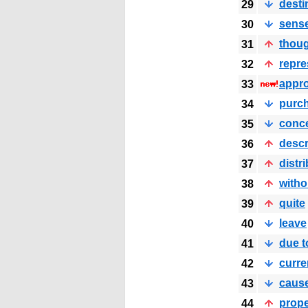
desti
29
sens
30
thou
31
repre
32
appro
33
purc
34
conc
35
descr
36
distr
37
witho
38
quite
39
leave
40
due t
41
curre
42
caus
43
prope
44