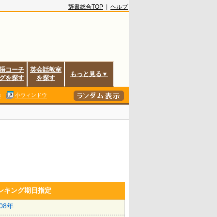
辞書総合TOP
|
ヘルプ
語コーチ
英会話教室
もっと見る▼
グを探す
を探す
除
小ウィンドウ
ランキング期日指定
008年