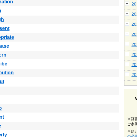
nation
2
e
2
gh
2
sent
2
priate
2
hase
2
ern
ibe
2
ibution
2
ut
o
nt
※辞
ご参
e
※頂
rty
の必