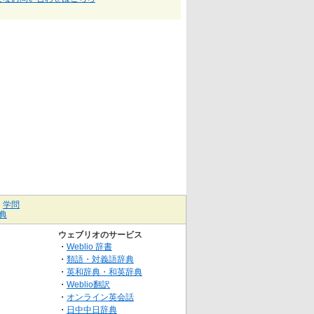
｜
学問
典
ウェブリオのサービス
・
Weblio 辞書
・
類語・対義語辞典
・
英和辞典・和英辞典
・
Weblio翻訳
・
オンライン英会話
・
日中中日辞典