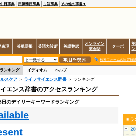
中日辞典
日韓韓日辞典
古語辞典
その他の辞書▼
オンライン
英
起表現
英単語帳
英語力診断
英語翻訳
ターボ
英会話
ン
検索フォームの固定解
ランキング
イディオム
ヘルプ
ヘルスケア
＞
ライフサイエンス辞書
＞ ランキング
サイエンス辞書のアクセスランキング
月28日のデイリーキーワードランキング
ailable
■ 
esent
2