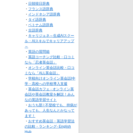
・
日韓韓日辞典
・
フランス語辞典
・
インドネシア語辞典
・
タイ語辞典
・
ベトナム語辞典
・
古語辞典
・
キャリジェネ～生成AIスクー
ル・AIスキルでキャリアアップ
～
・
英語の質問箱
・
英語コーチング比較・口コミ
なら「忍者英会話」
・
オンライン英会話比較・口コ
ミなら「ALL英会話」
・
学校向けオンライン英会話|中
学・高校への学校導入支援
・
英会話カフェ - オンライン英
会話や英会話教室を解説！みん
なの英語学習サイト
・
おうち部 | 不登校でも、持病が
あっても、人生なんとかなって
ます！
・
おすすめ英会話・英語学習法
の比較・ランキング- English
Hub