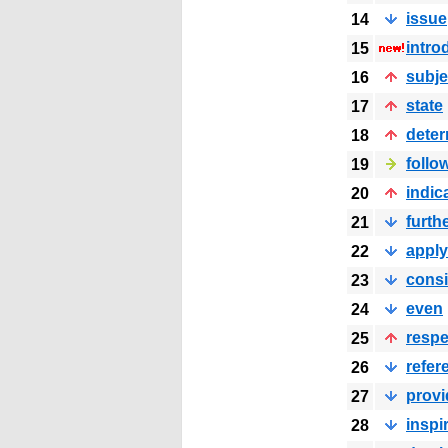
issue
14
intro
15
subje
16
state
17
dete
18
follo
19
indic
20
furth
21
apply
22
consi
23
even
24
respe
25
refer
26
provi
27
inspi
28