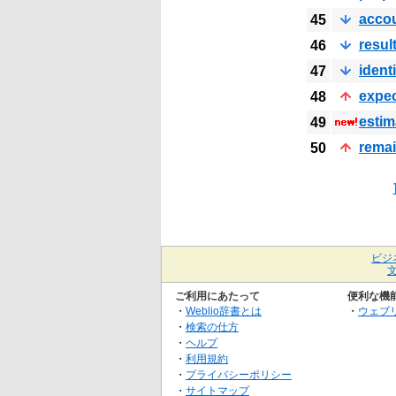
acco
45
resul
46
identi
47
expe
48
estim
49
rema
50
ビジ
ご利用にあたって
便利な機
・
Weblio辞書とは
・
ウェブ
・
検索の仕方
・
ヘルプ
・
利用規約
・
プライバシーポリシー
・
サイトマップ