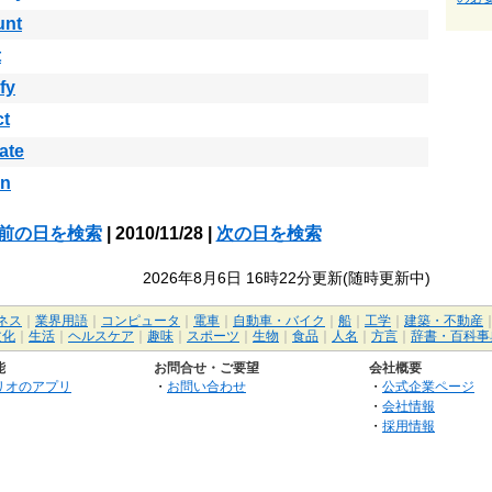
unt
t
fy
ct
ate
in
前の日を検索
| 2010/11/28 |
次の日を検索
2026年8月6日 16時22分更新(随時更新中)
ネス
｜
業界用語
｜
コンピュータ
｜
電車
｜
自動車・バイク
｜
船
｜
工学
｜
建築・不動産
文化
｜
生活
｜
ヘルスケア
｜
趣味
｜
スポーツ
｜
生物
｜
食品
｜
人名
｜
方言
｜
辞書・百科事
能
お問合せ・ご要望
会社概要
リオのアプリ
・
お問い合わせ
・
公式企業ページ
・
会社情報
・
採用情報