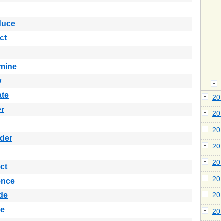
duce
ct
rmine
w
ate
2
er
2
2
der
2
2
ct
2
ence
de
2
re
2