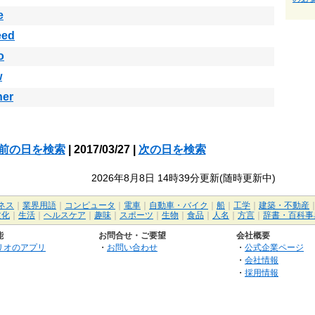
e
eed
o
w
her
前の日を検索
| 2017/03/27 |
次の日を検索
2026年8月8日 14時39分更新(随時更新中)
ネス
｜
業界用語
｜
コンピュータ
｜
電車
｜
自動車・バイク
｜
船
｜
工学
｜
建築・不動産
文化
｜
生活
｜
ヘルスケア
｜
趣味
｜
スポーツ
｜
生物
｜
食品
｜
人名
｜
方言
｜
辞書・百科事
能
お問合せ・ご要望
会社概要
リオのアプリ
・
お問い合わせ
・
公式企業ページ
・
会社情報
・
採用情報