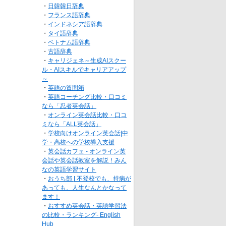
・
日韓韓日辞典
・
フランス語辞典
・
インドネシア語辞典
・
タイ語辞典
・
ベトナム語辞典
・
古語辞典
・
キャリジェネ～生成AIスクー
ル・AIスキルでキャリアアップ
～
・
英語の質問箱
・
英語コーチング比較・口コミ
なら「忍者英会話」
・
オンライン英会話比較・口コ
ミなら「ALL英会話」
・
学校向けオンライン英会話|中
学・高校への学校導入支援
・
英会話カフェ - オンライン英
会話や英会話教室を解説！みん
なの英語学習サイト
・
おうち部 | 不登校でも、持病が
あっても、人生なんとかなって
ます！
・
おすすめ英会話・英語学習法
の比較・ランキング- English
Hub