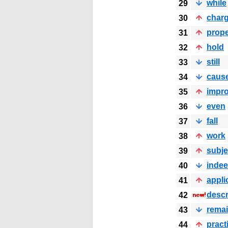
while
29
char
30
prope
31
hold
32
still
33
caus
34
impr
35
even
36
fall
37
work
38
subje
39
inde
40
appli
41
descr
42
rema
43
pract
44