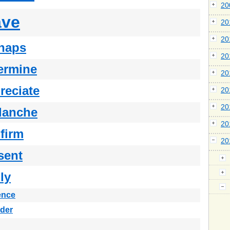
2
ave
2
2
haps
2
ermine
2
reciate
2
2
lanche
2
firm
2
sent
ly
ence
der