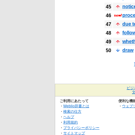
notic
45
proc
46
due t
47
follo
48
whet
49
draw
50
ビジ
ご利用にあたって
便利な機
・
Weblio辞書とは
・
ウェブ
・
検索の仕方
・
ヘルプ
・
利用規約
・
プライバシーポリシー
・
サイトマップ