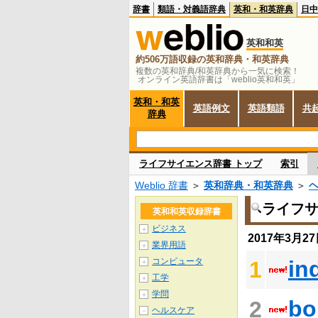
辞書
類語・対義語辞典
英和・和英辞典
日中
英和和英
約506万語収録の英和辞典・和英辞典
複数の英和辞典/和英辞典から一気に検索！
オンライン英語辞書は「weblio英和和英」
英和・和英
英語例文
英語類語
共
辞典
ライフサイエンス辞書 トップ
索引
Weblio 辞書
＞
英和辞典・和英辞典
＞
ライフ
英和和英収録辞書
ビジネス
＋
2017年3月
業界用語
＋
コンピュータ
in
1
＋
工学
＋
学問
＋
bo
2
ヘルスケア
－