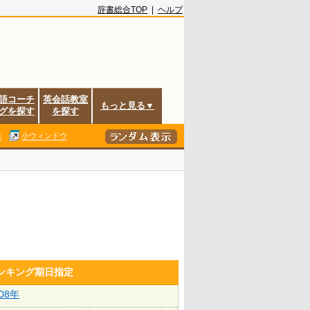
辞書総合TOP
|
ヘルプ
語コーチ
英会話教室
もっと見る▼
グを探す
を探す
除
小ウィンドウ
ランキング期日指定
008年