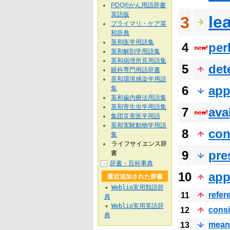
PDQ®がん用語辞書
英語版
le
3
プライマリ・ケア英
和辞典
英和医学用語集
4
per
英和解剖学用語集
英和病理所見用語集
5
det
眼科専門用語辞書
英和環境感染学用語
6
app
集
英和歯内療法用語集
英和寄生虫学用語集
7
ava
集団災害医学用語
英和実験動物学用語
8
con
集
ライフサイエンス辞
9
pre
書
辞書・百科事典
＋
10
app
最近追加された辞書
Weblio実用類語辞
▼
refer
11
典
Weblio実用英語辞
▼
consi
12
典
mean
13