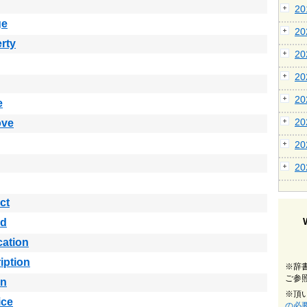
2
ge
2
rty
2
2
2
e
2
ove
2
2
ct
ed
cation
iption
※辞
ご参
in
※頂
ice
の必