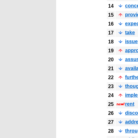
conc
14
provi
15
expe
16
take
17
issue
18
appro
19
assu
20
avail
21
furth
22
thou
23
impl
24
rent
25
disco
26
addr
27
thro
28