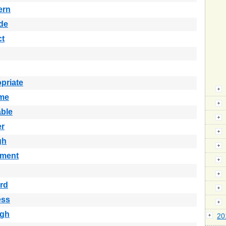
ern
de
ct
priate
me
able
er
gh
ement
rd
ess
ugh
2