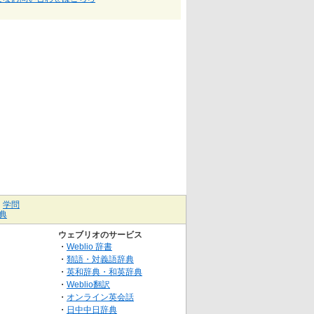
｜
学問
典
ウェブリオのサービス
・
Weblio 辞書
・
類語・対義語辞典
・
英和辞典・和英辞典
・
Weblio翻訳
・
オンライン英会話
・
日中中日辞典