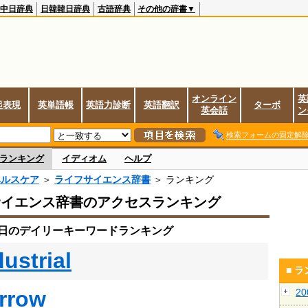
中日辞典
日韓韓日辞典
古語辞典
その他の辞書▼
オンライン
英
起表現
英単語帳
英語力診断
英語翻訳
ターボ
英会話
ン
検索フォームの固定解
ランキング
イディオム
ヘルプ
ヘルスケア
＞
ライフサイエンス辞書
＞ ランキング
サイエンス辞書のアクセスランキング
27日のデイリーキーワードランキング
dustrial
■ 
rrow
2