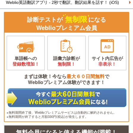
Weblio英語翻訳アプリ - 2秒で翻訳、翻訳結果を話す！ (iOS)
無制限
診断テストが
になる
Weblioプレミアム会員
単語帳への
語彙力診断が
サイト内広告が
登録数増加！
無制限！
非表示！
まずは体験！今なら
最大６０日間無料
で
Weblioプレミアム体験ができます！
※無料期間終了後、Weblioプレミアムサービスは自動的に解約されません。
※無料期間が終了すると月額330円(税込)が発生します。
無料会員になると使える機能が満載！