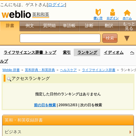
こんにちは、
ゲスト
さん[
ログイン
]
英和和英
使い方
ログイン
ホーム
もっと
辞書
例文
質問箱
単語帳
診断
翻訳
見る
▼
ライフサイエンス辞書 トップ
索引
ランキング
イディオム
ヘ
ルプ
Weblio 辞書
＞
英和辞典・和英辞典
＞
ヘルスケア
＞
ライフサイエンス辞書
＞ ランキン
アクセスランキング
指定した日付のランキングはありません
前の日を検索
| 2009/12/03 | 次の日を検索
英和・和英収録辞書
ビジネス